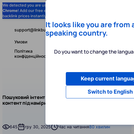
We detected you are using
Google
Chrome
! Add our free extension to check
Add to Chrome (Free) →
backlink prices instantly as you browse.
It looks like you are from
support@linkbuilder.com
speaking country.
Умови
Do you want to change the langua
Політика
конфіденційності
Keep current langua
Послуги
І
Українська
Switch to English
Блог
Чит
Пошуковий інтент: що це та як оптимізувати
SEO
контент під наміри користувача
Пошуковий інтент: що це та як оптимізувати контент 
645
гру 30, 2025
Час на читання
80 хвилин