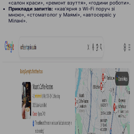
«салон краси», «ремонт взуття», «години роботи».
Приклади запитів:
«кав’ярня з Wi-Fi поруч зі
мною», «стоматолог у Маямі», «автосервіс у
Мілані».