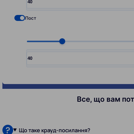
Input quantity, pcs
Пост
Check if you want to select Nofollow backlinks
Choose quantity, pcs
Input quantity, pcs
Все, що вам пот
Що таке крауд-посилання?