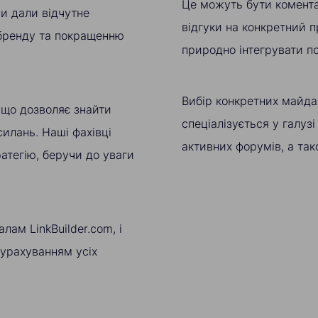
Це можуть бути коментар
и дали відчутне
відгуки на конкретний п
 бренду та покращенню
природно інтегрувати по
Вибір конкретних майда
 що дозволяє знайти
спеціалізується у галузі
илань. Наші фахівці
активних форумів, а тако
атегію, беручи до уваги
лам LinkBuilder.com, і
 урахуванням усіх