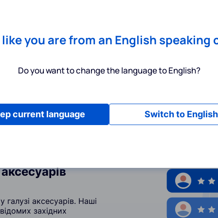
Chrome
! Add our free extension to check backlink prices instantly 
Послуги
Інструменти
Тарифи
Ресурси
Допомога
s like you are from an English speaking 
Do you want to change the language to English?
ep current language
Switch to English
 аксесуарів
у галузі аксесуарів. Наші
 відомих західних