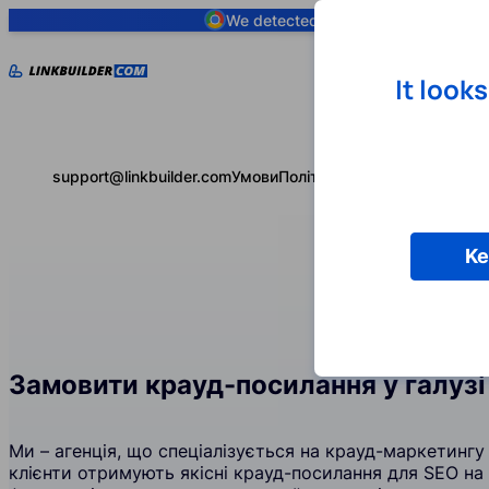
We detected you are using
Google 
It look
support@linkbuilder.com
Умови
Політика конфіденційності
Ke
Замовити крауд-посилання у галузі
Ми – агенція, що спеціалізується на крауд-маркетингу 
клієнти отримують якісні крауд-посилання для SEO на