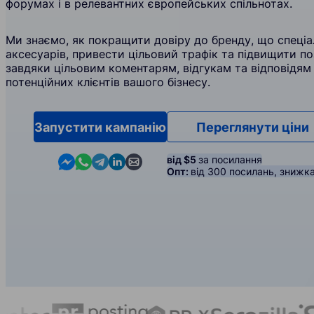
форумах і в релевантних європейських спільнотах.
Ми знаємо, як покращити довіру до бренду, що спеціал
аксесуарів, привести цільовий трафік та підвищити по
завдяки цільовим коментарям, відгукам та відповідям
потенційних клієнтів вашого бізнесу.
Запустити кампанію
Переглянути ціни
Contact us in Messenger
Contact us in WhatsApp
Contact us in Telegram
Contact us in Linkedin
Contact us by email
від $5
за посилання
Опт:
від 300 посилань, знижк