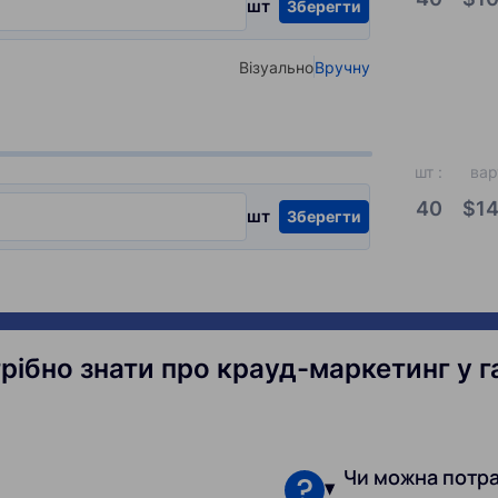
шт
Зберегти
Візуально
Вручну
Select your type of input
шт
:
вар
40
$
14
шт
Зберегти
рібно знати про крауд-маркетинг у г
Чи можна потра