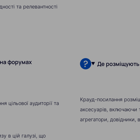
дності та релевантності
 на форумах
Де розміщують
Крауд-посилання розміщ
я цільової аудиторії та
аксесуарів, включаючи т
агрегатори, довідники, в
у в цій галузі, що