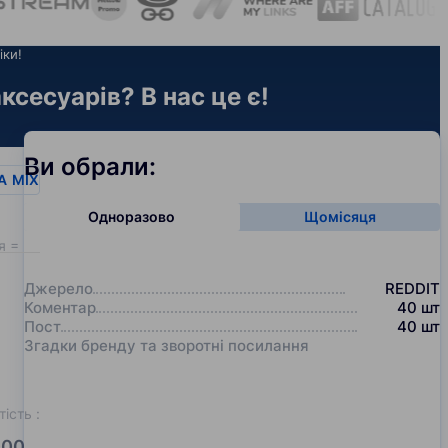
іки!
ксесуарів? В нас це є!
Ви обрали:
A
MIX
Одноразово
Щомісяця
я = 20
Джерело
REDDIT
Коментар
40
шт
Пост
40
шт
Згадки бренду та зворотні посилання
тість
:
00.0