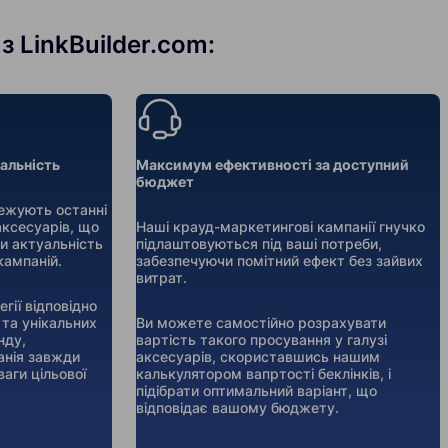
з LinkBuilder.com:
уальність
Максимум ефективності за доступний
бюджет
тежують останні
 аксесуарів, що
Наші крауд-маркетингові кампанії гнучко
и актуальність
підлаштовуються під ваші потреби,
кампаній.
забезпечуючи помітний ефект без зайвих
витрат.
гії відповідно
 та унікальних
Ви можете самостійно розрахувати
нду,
вартість такого просування у галузі
анія завжди
аксесуарів, скориставшись нашим
аги цільової
калькулятором вапртості беклінків, і
підібрати оптимальний варіант, що
відповідає вашому бюджету.