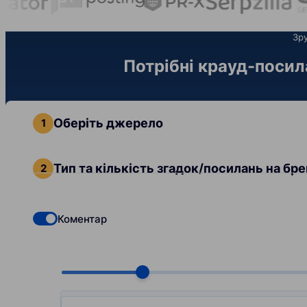
Зру
Потрібні крауд-посила
Оберіть джерело
Тип та кількість згадок/посилань на бр
Коментар
Check if you want to select Dofollow backlinks
Choose quantity, pcs