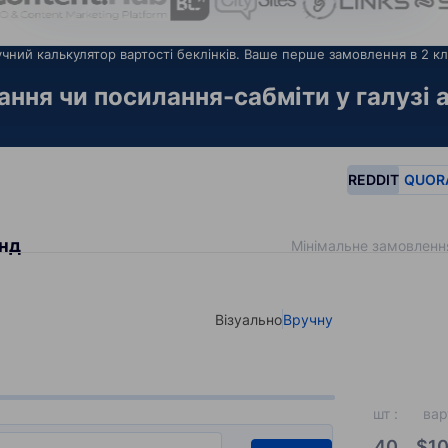
чний калькулятор вартості беклінків. Ваше перше замовлення в 2 кл
ння чи посилання-сабміти у галузі а
REDDIT
QUOR
енд
Мінімальне замовленн
Візуально
Вручну
Select your type of input
шт
:
вар
40
$
10