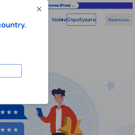
as you browse.
Add to Chrome (Free) →
Close
Увійти
Спробувати
Українська
country.