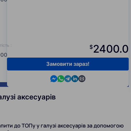
2400.0
тість
:
$
00.0
Замовити зараз!
Contact us in Messenger
Contact us in WhatsApp
Contact us in Telegram
Contact us in Viber
Contact us by email
алузі аксесуарів
пити до ТОПу у галузі аксесуарів за допомогою