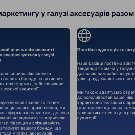
ркетингу у галузі аксесуарів разом 
овий рівень впізнаваності
Постійна адаптація та акт
 спеціалізується у галузі
в
Наші фахівці постійно відс
тенденції та зміни у галузі
er.com сприяє збільшенню
дозволяє нам забезпечуват
ті вашого бренду на активних
усіх крауд-маркетингових 
их платформах, забезпечуючи
 широкої аудиторії.
Ми також адаптуємо страте
до особливостей вашої ніші
вуючи наші знання та точне
характеристик вашого бре
ння цільового призначення, ми
гарантуючи, що ваша комп
о інформацію саме там, де вона
залишатиметься в центрі ув
имально видимою та корисною,
аудиторії.
гає підвищити впізнаваність і
авторитет вашого бренду, що
ється у галузі аксесуарів.