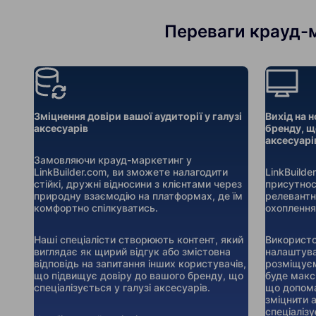
Переваги крауд-ма
Зміцнення довіри вашої аудиторії у галузі
Вихід на н
аксесуарів
бренду, що
аксесуарі
Замовляючи крауд-маркетинг у
LinkBuilder.com, ви зможете налагодити
LinkBuild
стійкі, дружні відносини з клієнтами через
присутнос
природну взаємодію на платформах, де їм
релевантн
комфортно спілкуватись.
охоплення
Наші спеціалісти створюють контент, який
Використо
виглядає як щирий відгук або змістовна
налаштува
відповідь на запитання інших користувачів,
розміщуєм
що підвищує довіру до вашого бренду, що
буде макс
спеціалізується у галузі аксесуарів.
що допома
зміцнити 
спеціалізу