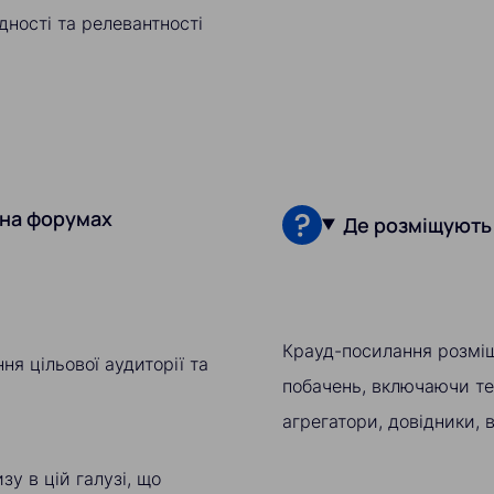
дності та релевантності
 на форумах
Де розміщують
Крауд-посилання розміщ
я цільової аудиторії та
побачень, включаючи те
агрегатори, довідники, в
у в цій галузі, що