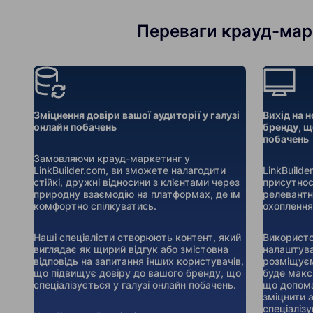
Переваги крауд-марк
Зміцнення довіри вашої аудиторії у галузі
Вихід на н
онлайн побачень
бренду, щ
побачень
Замовляючи крауд-маркетинг у
LinkBuilder.com, ви зможете налагодити
LinkBuild
стійкі, дружні відносини з клієнтами через
присутнос
природну взаємодію на платформах, де їм
релевантн
комфортно спілкуватись.
охоплення
Наші спеціалісти створюють контент, який
Використо
виглядає як щирий відгук або змістовна
налаштува
відповідь на запитання інших користувачів,
розміщуєм
що підвищує довіру до вашого бренду, що
буде макс
спеціалізується у галузі онлайн побачень.
що допома
зміцнити 
спеціалізу