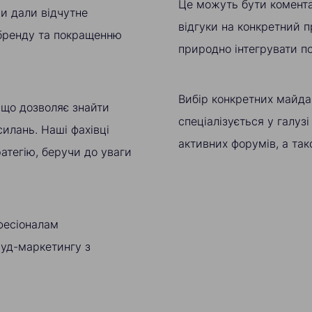
Це можуть бути коментар
и дали відчутне
відгуки на конкретний п
 бренду та покращенню
природно інтегрувати по
Вибір конкретних майда
 що дозволяє знайти
спеціалізується у галузі
илань. Наші фахівці
активних форумів, а тако
атегію, беручи до уваги
фесіоналам
ауд-маркетингу з