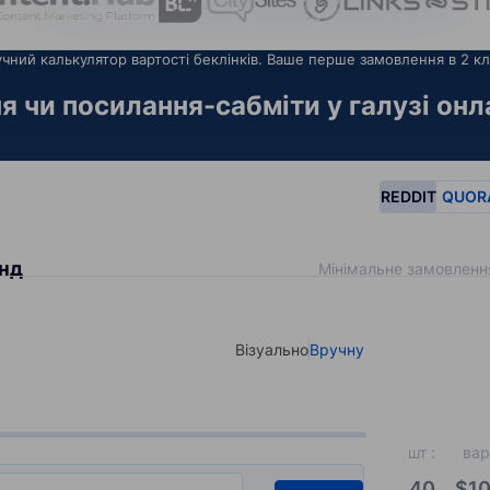
чний калькулятор вартості беклінків. Ваше перше замовлення в 2 кл
я чи посилання-сабміти у галузі онла
REDDIT
QUOR
енд
Мінімальне замовленн
Візуально
Вручну
Select your type of input
шт
:
вар
40
$
10