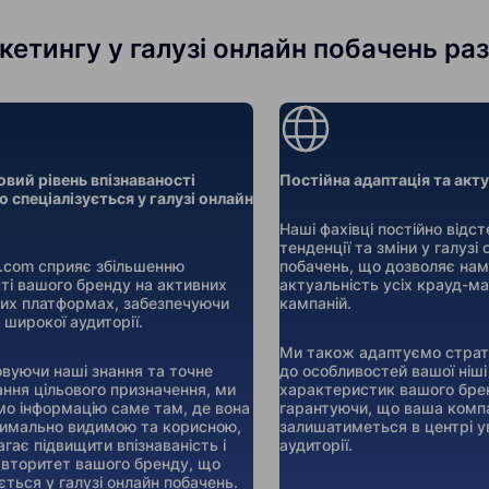
етингу у галузі онлайн побачень разо
овий рівень впізнаваності
Постійна адаптація та акт
о спеціалізується у галузі онлайн
Наші фахівці постійно відс
тенденції та зміни у галузі
er.com сприяє збільшенню
побачень, що дозволяє нам
ті вашого бренду на активних
актуальність усіх крауд-м
их платформах, забезпечуючи
кампаній.
 широкої аудиторії.
Ми також адаптуємо страте
вуючи наші знання та точне
до особливостей вашої ніші
ння цільового призначення, ми
характеристик вашого бре
о інформацію саме там, де вона
гарантуючи, що ваша комп
имально видимою та корисною,
залишатиметься в центрі ув
гає підвищити впізнаваність і
аудиторії.
авторитет вашого бренду, що
ється у галузі онлайн побачень.