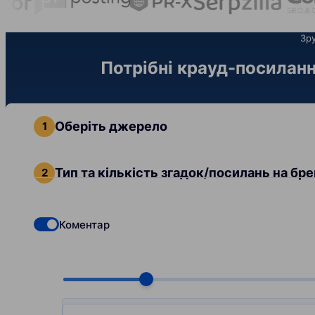
Зру
Потрібні крауд-посиланн
Оберіть джерело
Тип та кількість згадок/посилань на бр
Коментар
Check if you want to select Dofollow backlinks
Choose quantity, pcs