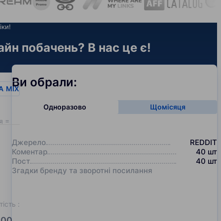
іки!
йн побачень? В нас це є!
Ви обрали:
A
MIX
Одноразово
Щомісяця
я = 20
Джерело
REDDIT
Коментар
40
шт
Пост
40
шт
Згадки бренду та зворотні посилання
тість
:
00.0