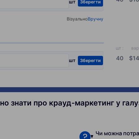
шт
Зберегти
Візуально
Вручну
Select your type of input
шт
:
вар
40
$
14
шт
Зберегти
бно знати про крауд-маркетинг у галу
Чи можна потра