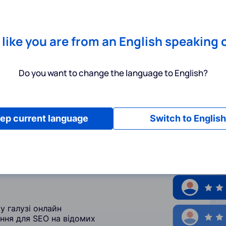
Chrome
! Add our free extension to check backlink prices instantly 
Послуги
Інструменти
Тарифи
Ресурси
Допомога
s like you are from an English speaking 
Do you want to change the language to English?
ep current language
Switch to English
 онлайн
у галузі онлайн
ання для SEO на відомих