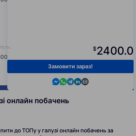
2400.0
тість
:
$
00.0
Замовити зараз!
Contact us in Messenger
Contact us in WhatsApp
Contact us in Telegram
Contact us in Viber
Contact us by email
зі онлайн побачень
пити до ТОПу у галузі онлайн побачень за