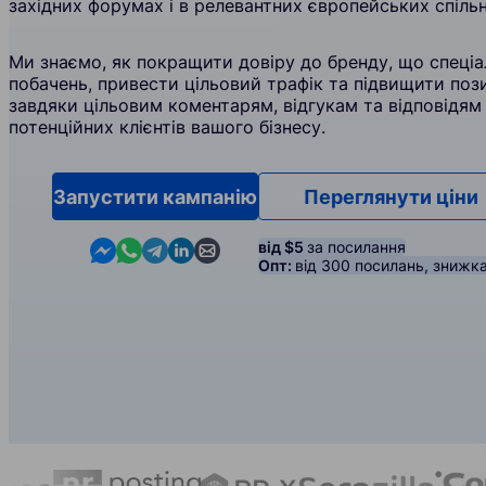
західних форумах і в релевантних європейських спільн
Ми знаємо, як покращити довіру до бренду, що спеціал
побачень, привести цільовий трафік та підвищити поз
завдяки цільовим коментарям, відгукам та відповідям
потенційних клієнтів вашого бізнесу.
Запустити кампанію
Переглянути ціни
Contact us in Messenger
Contact us in WhatsApp
Contact us in Telegram
Contact us in Linkedin
Contact us by email
від $5
за посилання
Опт:
від 300 посилань, знижк