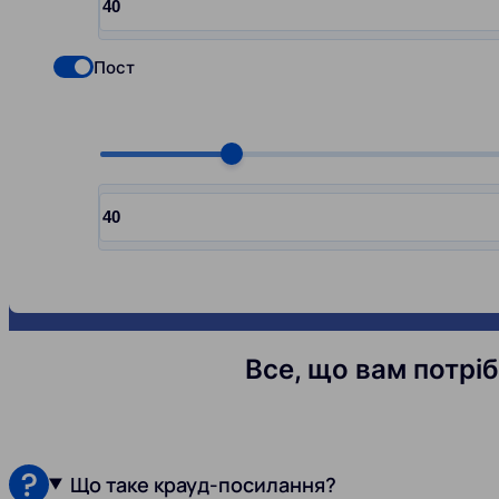
Input quantity, pcs
Пост
Check if you want to select Nofollow backlinks
Choose quantity, pcs
Input quantity, pcs
Все, що вам потрі
Що таке крауд-посилання?