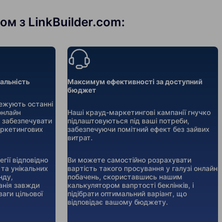
м з LinkBuilder.com:
уальність
Максимум ефективності за доступний
бюджет
тежують останні
 онлайн
Наші крауд-маркетингові кампанії гнучко
 забезпечувати
підлаштовуються під ваші потреби,
аркетингових
забезпечуючи помітний ефект без зайвих
витрат.
гії відповідно
Ви можете самостійно розрахувати
 та унікальних
вартість такого просування у галузі онлайн
нду,
побачень, скориставшись нашим
анія завжди
калькулятором вапртості беклінків, і
аги цільової
підібрати оптимальний варіант, що
відповідає вашому бюджету.