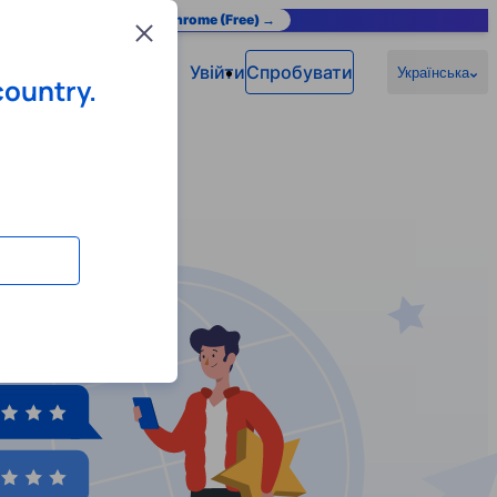
as you browse.
Add to Chrome (Free) →
Close
Увійти
Спробувати
Українська
country.