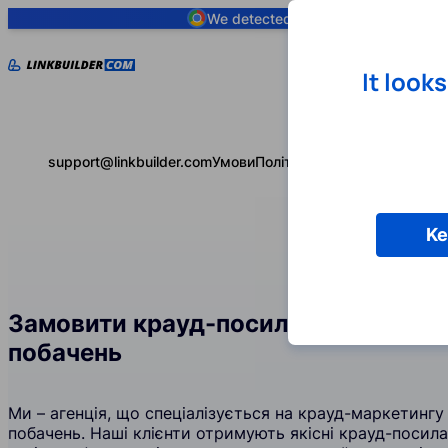
We detected you are using
Google 
It look
support@linkbuilder.com
Умови
Політика конфіденційності
Ke
Замовити крауд-посилання у галузі
побачень
Ми – агенція, що спеціалізується на крауд-маркетингу 
побачень. Наші клієнти отримують якісні крауд-посил