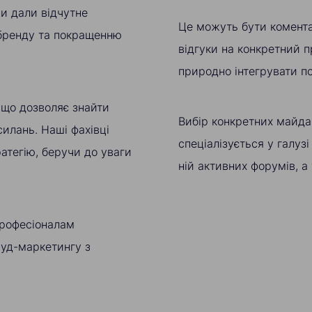
и дали відчутне
Це можуть бути коментар
 бренду та покращенню
відгуки на конкретний п
природно інтегрувати по
 що дозволяє знайти
Вибір конкретних майда
илань. Наші фахівці
спеціалізується у галузі
атегію, беручи до уваги
ній активних форумів, а 
професіоналам
ауд-маркетингу з