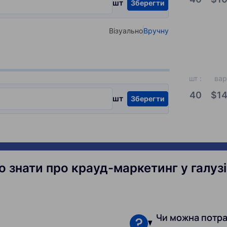
шт
Зберегти
Візуально
Вручну
Select your type of input
шт
:
вар
40
$
14
шт
Зберегти
о знати про крауд-маркетинг у галуз
Чи можна потра