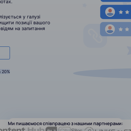
отах.
ізується у галузі
вищити позиції вашого
овідям на запитання
а 20%
Ми пишаємося співпрацею з нашими партнерами: