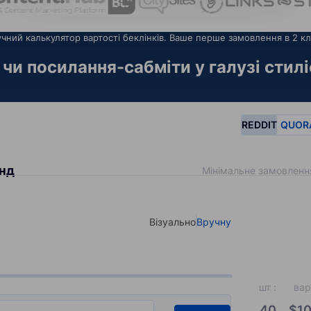
чний калькулятор вартості беклінків. Ваше перше замовлення в 2 кл
чи посилання-сабміти у галузі стилі
REDDIT
QUOR
енд
Мінімальне замовленн
Візуально
Вручну
Select your type of input
шт
:
вар
40
$
10