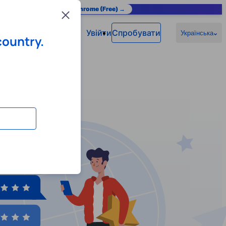
as you browse.
Add to Chrome (Free) →
Close
Увійти
Спробувати
Українська
country.