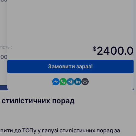
2400.0
тість
:
$
00.0
Замовити зараз!
Contact us in Messenger
Contact us in WhatsApp
Contact us in Telegram
Contact us in Viber
Contact us by email
і стилістичних порад
пити до ТОПу у галузі стилістичних порад за