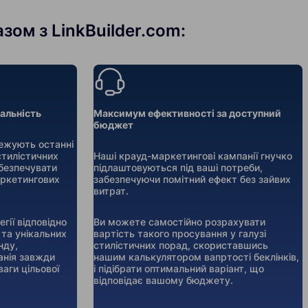
зом з LinkBuilder.com:
уальність
Максимум ефективності за доступний
бюджет
тежують останні
 стилістичних
Наші крауд-маркетингові кампанії гнучко
безпечувати
підлаштовуються під ваші потреби,
аркетингових
забезпечуючи помітний ефект без зайвих
витрат.
гії відповідно
Ви можете самостійно розрахувати
 та унікальних
вартість такого просування у галузі
нду,
стилістичних порад, скориставшись
анія завжди
нашим калькулятором вапртості беклінків,
аги цільової
і підібрати оптимальний варіант, що
відповідає вашому бюджету.