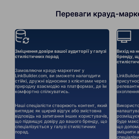
Переваги крауд-маркет
Зміцнення довіри вашої аудиторії у галузі
Вихід на н
стилістичних порад
бренду, що
стилістич
Замовляючи крауд-маркетинг у
LinkBuilder.com, ви зможете налагодити
LinkBuild
стійкі, дружні відносини з клієнтами через
присутнос
природну взаємодію на платформах, де їм
релевантн
комфортно спілкуватись.
охоплення
Наші спеціалісти створюють контент, який
Використо
виглядає як щирий відгук або змістовна
налаштува
відповідь на запитання інших користувачів,
розміщуєм
що підвищує довіру до вашого бренду, що
буде макс
спеціалізується у галузі стилістичних
що допома
порад.
зміцнити 
спеціалізу