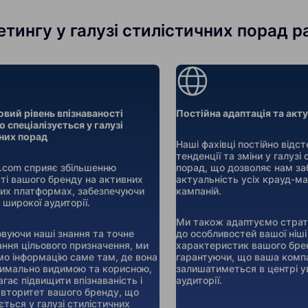
ингу у галузі стилістичних порад ра
овий рівень впізнаваності
Постійна адаптація та акт
 спеціалізується у галузі
них порад
Наші фахівці постійно відс
тенденції та зміни у галузі
er.com сприяє збільшенню
порад, що дозволяє нам за
ті вашого бренду на активних
актуальність усіх крауд-м
их платформах, забезпечуючи
кампаній.
 широкої аудиторії.
Ми також адаптуємо страте
вуючи наші знання та точне
до особливостей вашої ніші
ння цільового призначення, ми
характеристик вашого бре
о інформацію саме там, де вона
гарантуючи, що ваша комп
имально видимою та корисною,
залишатиметься в центрі ув
гає підвищити впізнаваність і
аудиторії.
авторитет вашого бренду, що
ється у галузі стилістичних