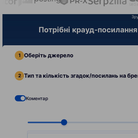
Зру
Потрібні крауд-посилання 
Оберіть джерело
Тип та кількість згадок/посилань на бр
Коментар
Check if you want to select Dofollow backlinks
Choose quantity, pcs