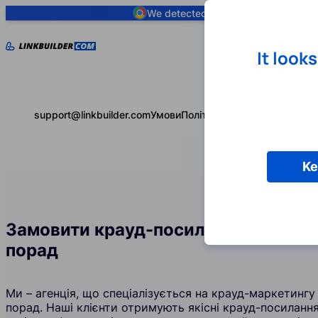
We detected you are using
Google 
It look
support@linkbuilder.com
Умови
Політика конфіденційності
Ke
Замовити крауд-посилання у галузі
порад
Ми – агенція, що спеціалізується на крауд-маркетингу 
порад. Наші клієнти отримують якісні крауд-посиланн