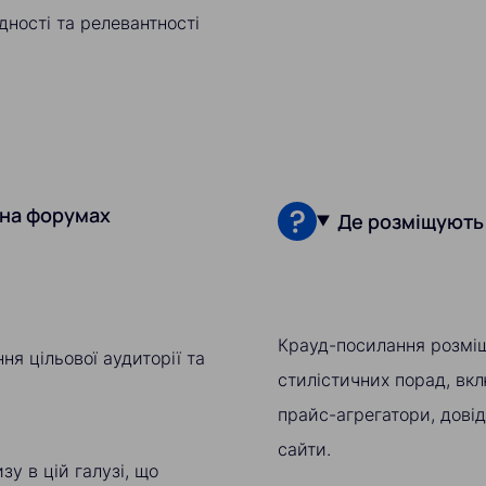
дності та релевантності
 на форумах
Де розміщують
Крауд-посилання розміщ
я цільової аудиторії та
стилістичних порад, вкл
прайс-агрегатори, довідн
сайти.
у в цій галузі, що