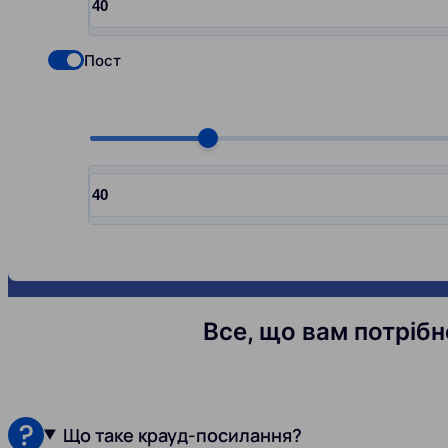
Input quantity, pcs
Пост
Check if you want to select Nofollow backlinks
Choose quantity, pcs
Input quantity, pcs
Все, що вам потрібн
Що таке крауд-посилання?