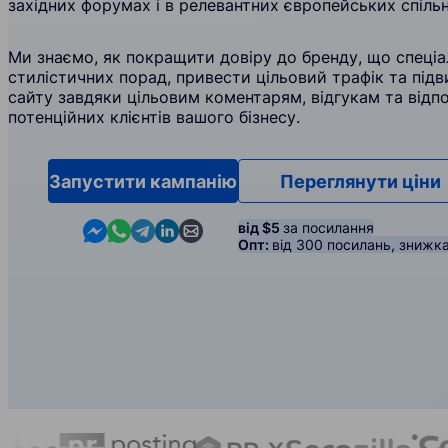
західних форумах і в релевантних європейських спільн
Ми знаємо, як покращити довіру до бренду, що спеціал
стилістичних порад, привести цільовий трафік та під
сайту завдяки цільовим коментарям, відгукам та відп
потенційних клієнтів вашого бізнесу.
Запустити кампанію
Переглянути ціни
Contact us in Messenger
Contact us in WhatsApp
Contact us in Telegram
Contact us in Linkedin
Contact us by email
від $5
за посилання
Опт:
від 300 посилань, знижк