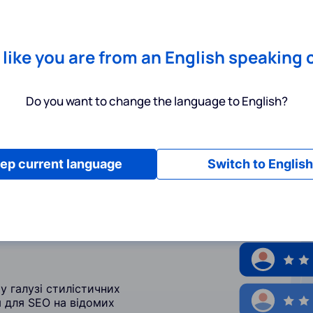
Chrome
! Add our free extension to check backlink prices instantly 
Послуги
Інструменти
Тарифи
Ресурси
Допомога
s like you are from an English speaking 
Do you want to change the language to English?
ep current language
Switch to English
 стилістичних
у галузі стилістичних
я для SEO на відомих