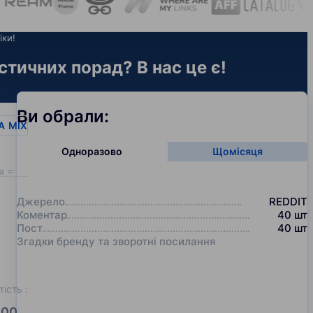
іки!
стичних порад? В нас це є!
Ви обрали:
A
MIX
Одноразово
Щомісяця
я = 20
Джерело
REDDIT
Коментар
40
шт
Пост
40
шт
Згадки бренду та зворотні посилання
тість
:
00.0