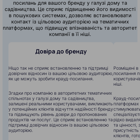
посилань для вашого бренду у галузі дому та
садівництва. Це сприяє підвищенню його видимості
в пошукових системах, дозволяє встановлювати
контакт із цільовою аудиторією на тематичних
платформах, що підвищує впізнаваність та авторитет
компанії в її ніші.
Довіра до бренду
Ніщо так не сприяє встановленню та підтримці
Розміщені в 
довірчих відносин із вашою цільовою аудиторією,
посилання п
як це можуть зробити крауд-посилання.
користувачів
ніші.
Згадки про компанію в авторитетних тематичних
спільнотах у галузі дому та садівництва,
Крауд-посил
залишені реальними користувачами, викликають
платформах
у потенційних клієнтів відчуття надійності бренду
стимулювати
та підвищують рівень довіри до пропонованих
спеціалізуєт
продуктів чи послуг. Це сприяє встановленню та
рідко видал
підтримці довірчих відносин із вашою цільовою
та цінності
аудиторією.
присутність
клієнтів, го