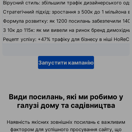
Вірусний стиль: збільшили трафік дизайнерського одяг
Стратегічний підхід: зростання з 500к до 1 мільйона ві
Формула розвитку: як 1200 посилань забезпечили 140
З 10к до 115к: як ми вивели на ринок бренд димохідн
Рецепт успіху: +47% трафіку для бізнесу в ніші HoReCa
Запустити кампанію
Види посилань, які ми робимо у
галузі дому та садівництва
Наявність якісних зовнішніх посилань є важливим
фактором для успішного просування сайту, що