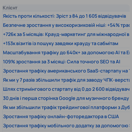
Клієнт
Якість проти кількості: Зріст з 84 до 1 605 відвідувачів
Безпечне зростання у високоризиковій ніші: +54% траф
+726к за 5 місяців: Крауд-маркетинг для міжнародної 
+153к візитів із пошуку завдяки крауду та сабмітам
Масштабування трафіку до 640к+ за допомогою AI та En
109% зростання за 3 місяці: Сила точного SEO та AI
Зростання трафіку американського SaaS-стартапу на 1
Як ми у 7 разів збільшили трафік для заводу ЧПК-верста
Шлях стримінгового стартапу від 0 до 2 600 відвідувачів
30 днів і перша сторінка Google для музичного бренду
Як ми збільшили трафік трейдингової платформи з Дуб
Зростання трафіку онлайн-фоторедактора в США
Зростання трафіку мобільного додатку за допомогою 