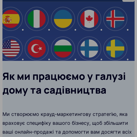
Іспанія
Італія
Україна
Канада
Ісланд
США
Туреччина
Болгарія
Фінляндія
Швеці
Як ми працюємо у галузі
дому та садівництва
Ми створюємо крауд-маркетингову стратегію, яка
враховує специфіку вашого бізнесу, щоб збільшити
ваші онлайн-продажі та допомогти вам досягти всіх