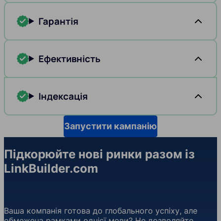
Гарантія
Ефективність
Індексація
Запустити кампанію
Підкорюйте нові ринки разом із
LinkBuilder.com
Ваша компанія готова до глобального успіху, але
обмежена рамками однієї мови? Не дозволяйте