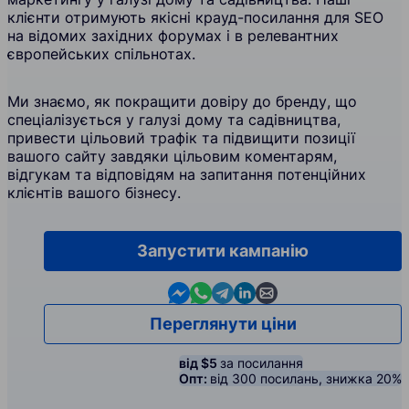
клієнти отримують якісні крауд-посилання для SEO
на відомих західних форумах і в релевантних
європейських спільнотах.
Ми знаємо, як покращити довіру до бренду, що
спеціалізується у галузі дому та садівництва,
привести цільовий трафік та підвищити позиції
вашого сайту завдяки цільовим коментарям,
відгукам та відповідям на запитання потенційних
клієнтів вашого бізнесу.
Запустити кампанію
Contact us in Messenger
Contact us in WhatsApp
Contact us in Telegram
Contact us in Linkedin
Contact us by email
Переглянути ціни
від $5
за посилання
Опт:
від 300 посилань, знижка 20%