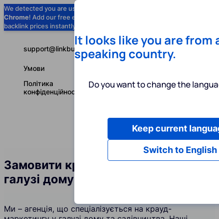
We detected you are using
Google
Chrome
! Add our free extension to check
Add to Chrome (Free) →
backlink prices instantly as you browse.
It looks like you are from
support@linkbuilder.com
speaking country.
Умови
Do you want to change the langua
Політика
конфіденційності
Keep current langua
Послуги
І
Українська
Switch to English
Замовити крауд-посилання у
галузі дому та садівництва
Ми – агенція, що спеціалізується на крауд-
маркетингу у галузі дому та садівництва. Наші