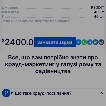
Джерело
REDDIT
Коментар
40
шт
Пост
40
шт
Згадки бренду та зворотні посилання
2400.0
$
Contact us in M
Contact us i
Contact us
Contact
Cont
Замовити зараз!
Все, що вам потрібно знати про
крауд-маркетинг у галузі дому та
садівництва
Що таке крауд-посилання?