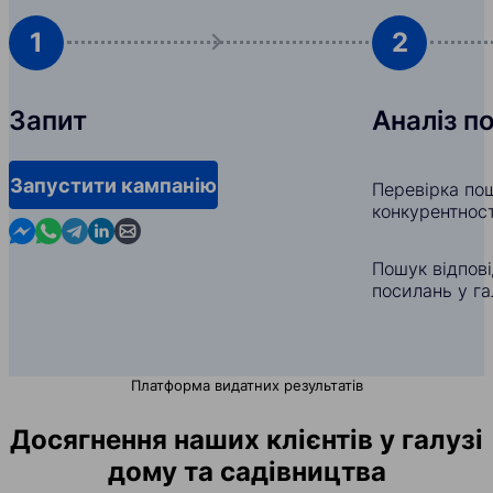
1
2
Запит
Аналіз п
Запустити кампанію
Перевірка пош
конкурентност
Contact us in Messenger
Contact us in WhatsApp
Contact us in Telegram
Contact us in Linkedin
Contact us by email
Пошук відпов
посилань у га
Платформа видатних результатів
Досягнення наших клієнтів у галузі
дому та садівництва