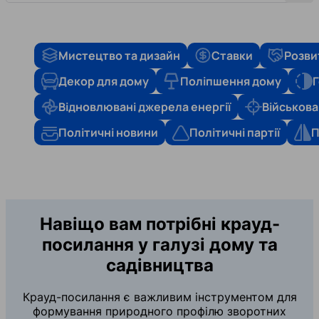
Мистецтво та дизайн
Ставки
Розви
Декор для дому
Поліпшення дому
Г
Відновлювані джерела енергії
Військова
Політичні новини
Політичні партії
П
Навіщо вам потрібні крауд-
посилання у галузі дому та
садівництва
Крауд-посилання є важливим інструментом для
формування природного профілю зворотних