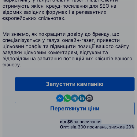
отримують якісні крауд-посилання для SEO на
відомих західних форумах і в релевантних
європейських спільнотах.
Ми знаємо, як покращити довіру до бренду, що
спеціалізується у галузі онлайн-газет, привести
цільовий трафік та підвищити позиції вашого сайту
завдяки цільовим коментарям, відгукам та
відповідям на запитання потенційних клієнтів вашого
бізнесу.
Запустити кампанію
Contact us in Messenger
Contact us in WhatsApp
Contact us in Telegram
Contact us in Linkedin
Contact us by email
Переглянути ціни
від $5
за посилання
Опт:
від 300 посилань, знижка 20%