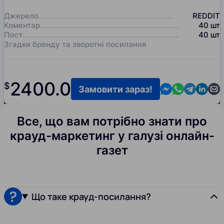
Джерело
REDDIT
Коментар
40
шт
Пост
40
шт
Згадки бренду та зворотні посилання
2400.0
$
Contact us in M
Contact us i
Contact us
Contact
Cont
Замовити зараз!
Все, що вам потрібно знати про
крауд-маркетинг у галузі онлайн-
газет
Що таке крауд-посилання?