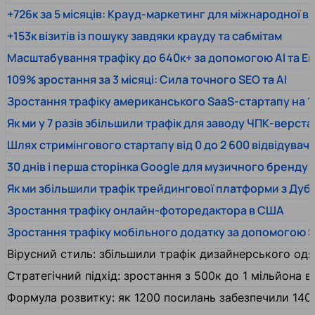
+726к за 5 місяців: Крауд-маркетинг для міжнародної 
+153к візитів із пошуку завдяки крауду та сабмітам
Масштабування трафіку до 640к+ за допомогою AI та En
109% зростання за 3 місяці: Сила точного SEO та AI
Зростання трафіку американського SaaS-стартапу на 1
Як ми у 7 разів збільшили трафік для заводу ЧПК-верста
Шлях стримінгового стартапу від 0 до 2 600 відвідувачів
30 днів і перша сторінка Google для музичного бренду
Як ми збільшили трафік трейдингової платформи з Дуб
Зростання трафіку онлайн-фоторедактора в США
Зростання трафіку мобільного додатку за допомогою 
Вірусний стиль: збільшили трафік дизайнерського одяг
Стратегічний підхід: зростання з 500к до 1 мільйона ві
Формула розвитку: як 1200 посилань забезпечили 140