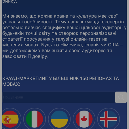
ринку.
Ми знаємо, що кожна країна та культура має свої
унікальні особливості. Тому наша команда експертів
ретельно вивчає специфіку вашої цільової аудиторії у
будь-якій точці світу та створює персоналізовані
стратегії просування у галузі онлайн-газет на
місцевих мовах. Будь то Німечина, Іспанія чи США –
ми допоможемо вам знайти свою аудиторію та
завоювати її довіру.
КРАУД-МАРКЕТИНГ У БІЛЬШ НІЖ 150 РЕГІОНАХ ТА
МОВАХ:
Пошук країн
Пош
Іспанія
Італія
Україна
Канада
Ісланд