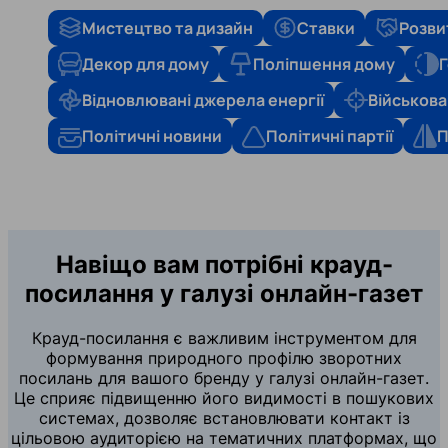
Мистецтво та дизайн
Ставки
Розви
Декор для дому
Поліпшення дому
Г
Відновлювані джерела енергії
Військова
Політичні новини
Політичні партії
П
Навіщо вам потрібні крауд-
посилання у галузі онлайн-газет
Крауд-посилання є важливим інструментом для
формування природного профілю зворотних
посилань для вашого бренду у галузі онлайн-газет.
Це сприяє підвищенню його видимості в пошукових
системах, дозволяє встановлювати контакт із
цільовою аудиторією на тематичних платформах, що