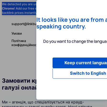
We detected you are using
Google
Chrome
! Add our free extension to check
Add to Chrome (Free) →
backlink prices instantly as you browse.
It looks like you are from
support@linkbuilder.com
speaking country.
Умови
Do you want to change the langua
Політика
конфіденційності
Keep current langua
Послуги
І
Українська
Switch to English
Замовити крауд-посилання у
галузі онлайн-газет
Ми – агенція, що спеціалізується на крауд-
маркетингу у галузі онлайн-газет. Наші клієнти