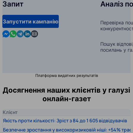
Запит
Аналіз п
Запустити кампанію
Перевірка пош
конкурентност
Contact us in Messenger
Contact us in WhatsApp
Contact us in Telegram
Contact us in Linkedin
Contact us by email
Пошук відпов
посилань у га
Платформа видатних результатів
Досягнення наших клієнтів у галузі
онлайн-газет
Клієнт
Якість проти кількості: Зріст з 84 до 1 605 відвідувачів
Безпечне зростання у високоризиковій ніші: +54% траф