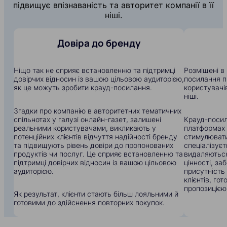
підвищує впізнаваність та авторитет компанії в її
ніші.
Довіра до бренду
Ніщо так не сприяє встановленню та підтримці
Розміщені в 
довірчих відносин із вашою цільовою аудиторією,
посилання п
як це можуть зробити крауд-посилання.
користувачів
ніші.
Згадки про компанію в авторитетних тематичних
спільнотах у галузі онлайн-газет, залишені
Крауд-посил
реальними користувачами, викликають у
платформах
потенційних клієнтів відчуття надійності бренду
стимулювати
та підвищують рівень довіри до пропонованих
спеціалізуєт
продуктів чи послуг. Це сприяє встановленню та
видаляються
підтримці довірчих відносин із вашою цільовою
цінності, з
аудиторією.
присутність
клієнтів, го
пропозицією
Як результат, клієнти стають більш лояльними й
готовими до здійснення повторних покупок.