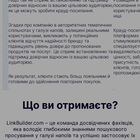
довірчих відносин із вашою цільовою аудиторією,
посилання п
як це можуть зробити крауд-посилання.
користувачів
ніші.
Згадки про компанію в авторитетних тематичних
спільнотах у галузі напоїв, залишені реальними
Крауд-посил
користувачами, викликають у потенційних
платформах
клієнтів відчуття надійності бренду та
стимулювати
підвищують рівень довіри до пропонованих
спеціалізуєт
продуктів чи послуг. Це сприяє встановленню та
видаляються
підтримці довірчих відносин із вашою цільовою
цінності, з
аудиторією.
присутність
клієнтів, го
пропозицією
Як результат, клієнти стають більш лояльними й
готовими до здійснення повторних покупок.
Що ви отримаєте?
LinkBuilder.com – це команда досвідчених фахівців,
яка володіє глибокими знаннями пошукового
просування у галузі напоїв та успішно застосовує їх