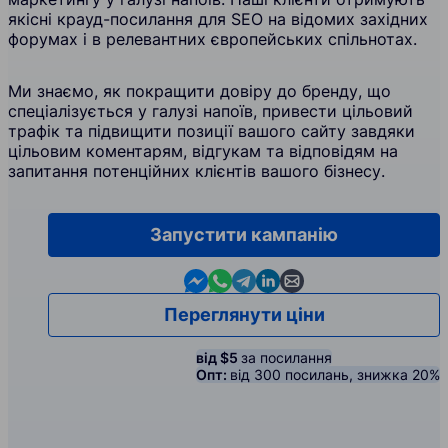
якісні крауд-посилання для SEO на відомих західних
форумах і в релевантних європейських спільнотах.
Ми знаємо, як покращити довіру до бренду, що
спеціалізується у галузі напоїв, привести цільовий
трафік та підвищити позиції вашого сайту завдяки
цільовим коментарям, відгукам та відповідям на
запитання потенційних клієнтів вашого бізнесу.
Запустити кампанію
Contact us in Messenger
Contact us in WhatsApp
Contact us in Telegram
Contact us in Linkedin
Contact us by email
Переглянути ціни
від $5
за посилання
Опт:
від 300 посилань, знижка 20%