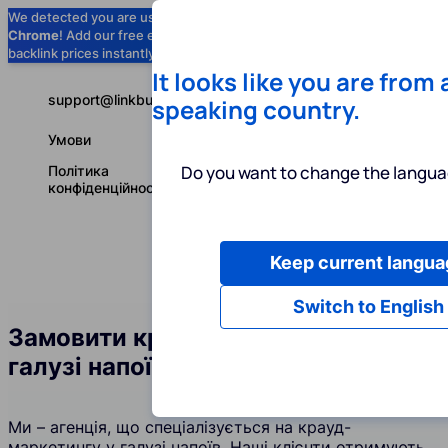
We detected you are using
Google
Chrome
! Add our free extension to check
Add to Chrome (Free) →
backlink prices instantly as you browse.
It looks like you are from
support@linkbuilder.com
speaking country.
Умови
Do you want to change the langua
Політика
конфіденційності
Keep current langua
Послуги
І
Українська
Switch to English
Замовити крауд-посилання у
галузі напоїв
Ми – агенція, що спеціалізується на крауд-
маркетингу у галузі напоїв. Наші клієнти отримують