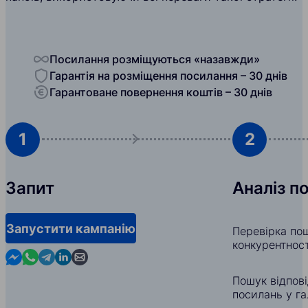
Посилання розміщуються «назавжди»
Гарантія на розміщення посилання – 30 днів
Гарантоване повернення коштів – 30 днів
1
2
Запит
Аналіз п
Запустити кампанію
Перевірка пош
конкурентност
Contact us in Messenger
Contact us in WhatsApp
Contact us in Telegram
Contact us in Linkedin
Contact us by email
Пошук відпов
посилань у гал