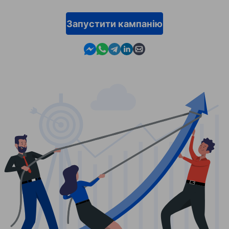
Запустити кампанію
Contact us in Messenger
Contact us in WhatsApp
Contact us in Telegram
Contact us in Linkedin
Contact us by email