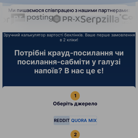
Ми пишаємося співпрацею з нашими партнерами:
Зручний калькулятор вартості беклінків. Ваше перше замовлення
в 2 кліки!
Потрібні крауд-посилання чи
посилання-сабміти у галузі
напоїв? В нас це є!
Оберіть джерело
REDDIT
QUORA
MIX