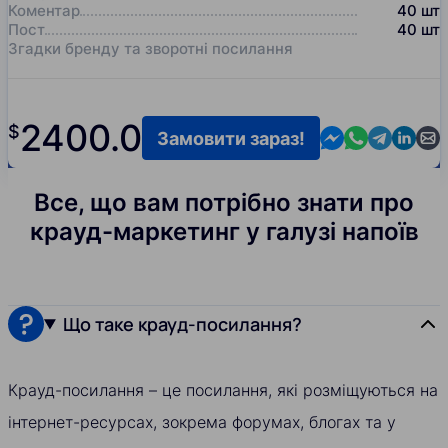
Коментар
40
шт
Пост
40
шт
Згадки бренду та зворотні посилання
2400.0
$
Contact us in M
Contact us i
Contact us
Contact
Cont
Замовити зараз!
Все, що вам потрібно знати про
крауд-маркетинг у галузі напоїв
Що таке крауд-посилання?
Крауд-посилання – це посилання, які розміщуються на
інтернет-ресурсах, зокрема форумах, блогах та у