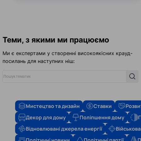
Теми, з якими ми працюємо
Ми є експертами у створенні високоякісних крауд-
посилань для наступних ніш:
Пошук тематик
Пош
Мистецтво та дизайн
Ставки
Розви
Декор для дому
Поліпшення дому
Г
Відновлювані джерела енергії
Військова
Політичні новини
Політичні партії
П