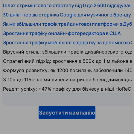
Шлях стримінгового стартапу від 0 до 2 600 відвідувачів
30 днів і перша сторінка Google для музичного бренду
Як ми збільшили трафік трейдингової платформи з Дуб
Зростання трафіку онлайн-фоторедактора в США
Зростання трафіку мобільного додатку за допомогою 
Вірусний стиль: збільшили трафік дизайнерського одяг
Стратегічний підхід: зростання з 500к до 1 мільйона ві
Формула розвитку: як 1200 посилань забезпечили 140
З 10к до 115к: як ми вивели на ринок бренд димохідн
Рецепт успіху: +47% трафіку для бізнесу в ніші HoReCa
Запустити кампанію