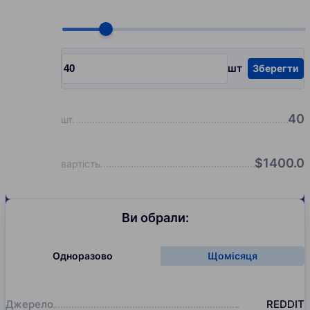
Choose quantity, pcs
шт
Зберегти
Input quantity, pcs
40
шт
$
1400.0
вартість
Ви обрали:
Одноразово
Щомісяця
Джерело
REDDIT