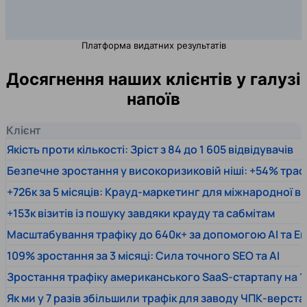
Платформа видатних результатів
Досягнення наших клієнтів у галузі
напоїв
Клієнт
Якість проти кількості: Зріст з 84 до 1 605 відвідувачів
Безпечне зростання у високоризиковій ніші: +54% траф
+726к за 5 місяців: Крауд-маркетинг для міжнародної 
+153к візитів із пошуку завдяки крауду та сабмітам
Масштабування трафіку до 640к+ за допомогою AI та En
109% зростання за 3 місяці: Сила точного SEO та AI
Зростання трафіку американського SaaS-стартапу на 1
Як ми у 7 разів збільшили трафік для заводу ЧПК-верста