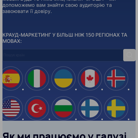
допоможемо вам знайти свою аудиторію та
завоювати її довіру.
КРАУД-МАРКЕТИНГ У БІЛЬШ НІЖ 150 РЕГІОНАХ ТА
МОВАХ:
Пошук країн
Пош
Іспанія
Італія
Україна
Канада
Ісланд
США
Туреччина
Болгарія
Фінляндія
Швеці
Як ми працюємо у галузі