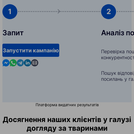
1
2
Запит
Аналіз п
Запустити кампанію
Перевірка пош
конкурентност
Contact us in Messenger
Contact us in WhatsApp
Contact us in Telegram
Contact us in Linkedin
Contact us by email
Пошук відпов
посилань у га
Платформа видатних результатів
Досягнення наших клієнтів у галузі
догляду за тваринами