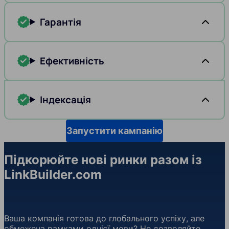
Гарантія
Ефективність
Індексація
Запустити кампанію
Підкорюйте нові ринки разом із
LinkBuilder.com
Ваша компанія готова до глобального успіху, але
обмежена рамками однієї мови? Не дозволяйте