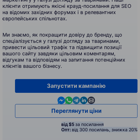
клієнти отримують якісні крауд-посилання для SEO
на відомих західних форумах і в релевантних
європейських спільнотах.
Ми знаємо, як покращити довіру до бренду, що
спеціалізується у галузі догляду за тваринами,
привести цільовий трафік та підвищити позиції
вашого сайту завдяки цільовим коментарям,
відгукам та відповідям на запитання потенційних
клієнтів вашого бізнесу.
Запустити кампанію
Contact us in Messenger
Contact us in WhatsApp
Contact us in Telegram
Contact us in Linkedin
Contact us by email
Переглянути ціни
від $5
за посилання
Опт:
від 300 посилань, знижка 20%