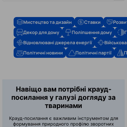
Мистецтво та дизайн
Ставки
Розви
Декор для дому
Поліпшення дому
Г
Відновлювані джерела енергії
Військова
Політичні новини
Політичні партії
П
Навіщо вам потрібні крауд-
посилання у галузі догляду за
тваринами
Крауд-посилання є важливим інструментом для
формування природного профілю зворотних