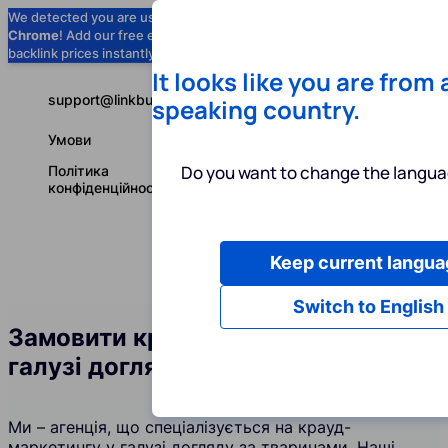
We detected you are using
Google
Chrome
! Add our free extension to check
Add to Chrome (Free) →
backlink prices instantly as you browse.
It looks like you are from
support@linkbuilder.com
speaking country.
Умови
Do you want to change the langua
Політика
конфіденційності
Keep current langua
Послуги
І
Українська
Switch to English
Замовити крауд-посилання у
галузі догляду за тваринами
Ми – агенція, що спеціалізується на крауд-
маркетингу у галузі догляду за тваринами. Наші