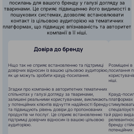
посилань для вашого бренду у галузі догляду за
тваринами. Це сприяє підвищенню його видимості в
пошукових системах, дозволяє встановлювати
контакт із цільовою аудиторією на тематичних
платформах, що підвищує впізнаваність та авторитет
компанії в її ніші.
Довіра до бренду
Ніщо так не сприяє встановленню та підтримці
Розміщені в 
довірчих відносин із вашою цільовою аудиторією,
посилання п
як це можуть зробити крауд-посилання.
користувачів
ніші.
Згадки про компанію в авторитетних тематичних
спільнотах у галузі догляду за тваринами,
Крауд-посил
залишені реальними користувачами, викликають
платформах
у потенційних клієнтів відчуття надійності бренду
стимулювати
та підвищують рівень довіри до пропонованих
спеціалізуєт
продуктів чи послуг. Це сприяє встановленню та
й рідко вид
підтримці довірчих відносин із вашою цільовою
релевантнос
аудиторією.
бренду стій
потенційних 