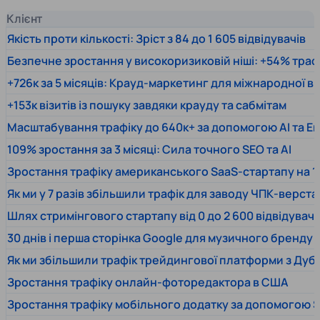
Клієнт
Якість проти кількості: Зріст з 84 до 1 605 відвідувачів
Безпечне зростання у високоризиковій ніші: +54% траф
+726к за 5 місяців: Крауд-маркетинг для міжнародної 
+153к візитів із пошуку завдяки крауду та сабмітам
Масштабування трафіку до 640к+ за допомогою AI та En
109% зростання за 3 місяці: Сила точного SEO та AI
Зростання трафіку американського SaaS-стартапу на 1
Як ми у 7 разів збільшили трафік для заводу ЧПК-верста
Шлях стримінгового стартапу від 0 до 2 600 відвідувачів
30 днів і перша сторінка Google для музичного бренду
Як ми збільшили трафік трейдингової платформи з Дуб
Зростання трафіку онлайн-фоторедактора в США
Зростання трафіку мобільного додатку за допомогою 