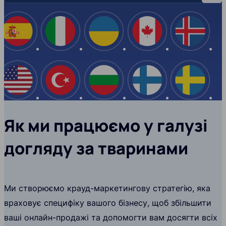
Іспанія
Італія
Україна
Канада
Ісланд
США
Туреччина
Болгарія
Фінляндія
Швеці
Як ми працюємо у галузі
догляду за тваринами
Ми створюємо крауд-маркетингову стратегію, яка
враховує специфіку вашого бізнесу, щоб збільшити
ваші онлайн-продажі та допомогти вам досягти всіх