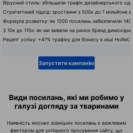
Вірусний стиль: збільшили трафік дизайнерського одяг
Стратегічний підхід: зростання з 500к до 1 мільйона ві
Формула розвитку: як 1200 посилань забезпечили 140
З 10к до 115к: як ми вивели на ринок бренд димохідн
Рецепт успіху: +47% трафіку для бізнесу в ніші HoReCa
Запустити кампанію
Види посилань, які ми робимо у
галузі догляду за тваринами
Наявність якісних зовнішніх посилань є важливим
фактором для успішного просування сайту, що