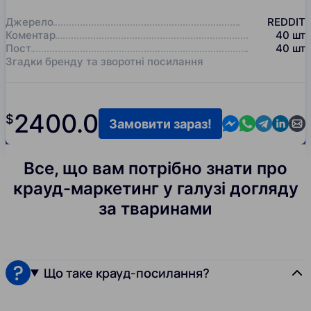
Джерело
REDDIT
Коментар
40
шт
Пост
40
шт
Згадки бренду та зворотні посилання
2400.0
$
Contact us in M
Contact us i
Contact us
Contact
Cont
Замовити зараз!
Все, що вам потрібно знати про
крауд-маркетинг у галузі догляду
за тваринами
Що таке крауд-посилання?