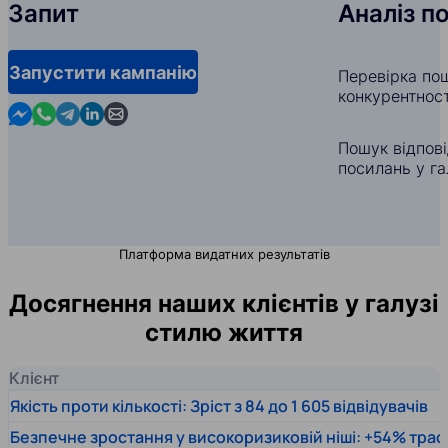
Запит
Аналіз п
Запустити кампанію
Перевірка пош
конкурентност
Contact us in Messenger
Contact us in WhatsApp
Contact us in Telegram
Contact us in Linkedin
Contact us by email
Пошук відпов
посилань у га
Платформа видатних результатів
Досягнення наших клієнтів у галузі
стилю життя
Клієнт
Якість проти кількості: Зріст з 84 до 1 605 відвідувачів
Безпечне зростання у високоризиковій ніші: +54% траф