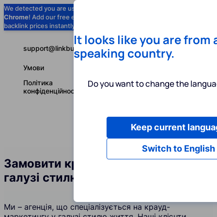
We detected you are using
Google
Chrome
! Add our free extension to check
Add to Chrome (Free) →
backlink prices instantly as you browse.
It looks like you are from
support@linkbuilder.com
speaking country.
Умови
Do you want to change the langua
Політика
конфіденційності
Keep current langua
Послуги
І
Українська
Switch to English
Замовити крауд-посилання у
галузі стилю життя
Ми – агенція, що спеціалізується на крауд-
маркетингу у галузі стилю життя. Наші клієнти