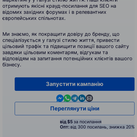
отримують якісні крауд-посилання для SEO на
відомих західних форумах і в релевантних
європейських спільнотах.
Ми знаємо, як покращити довіру до бренду, що
спеціалізується у галузі стилю життя, привести
цільовий трафік та підвищити позиції вашого сайту
завдяки цільовим коментарям, відгукам та
відповідям на запитання потенційних клієнтів вашого
бізнесу.
Запустити кампанію
Contact us in Messenger
Contact us in WhatsApp
Contact us in Telegram
Contact us in Linkedin
Contact us by email
Переглянути ціни
від $5
за посилання
Опт:
від 300 посилань, знижка 20%