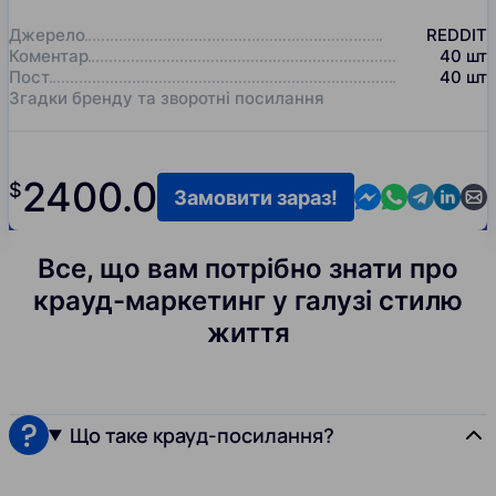
Джерело
REDDIT
Коментар
40
шт
Пост
40
шт
Згадки бренду та зворотні посилання
2400.0
$
Contact us in M
Contact us i
Contact us
Contact
Cont
Замовити зараз!
Все, що вам потрібно знати про
крауд-маркетинг у галузі стилю
життя
Що таке крауд-посилання?