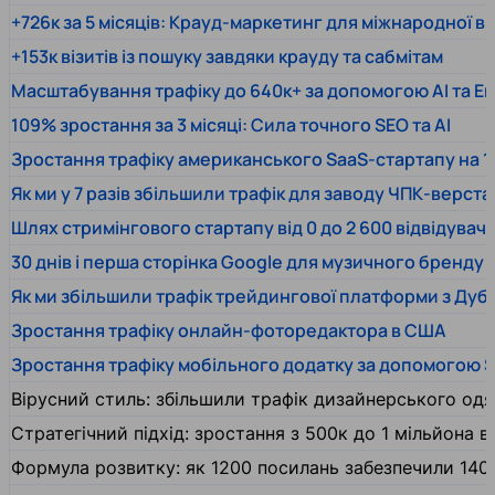
+726к за 5 місяців: Крауд-маркетинг для міжнародної 
+153к візитів із пошуку завдяки крауду та сабмітам
Масштабування трафіку до 640к+ за допомогою AI та En
109% зростання за 3 місяці: Сила точного SEO та AI
Зростання трафіку американського SaaS-стартапу на 1
Як ми у 7 разів збільшили трафік для заводу ЧПК-верста
Шлях стримінгового стартапу від 0 до 2 600 відвідувачів
30 днів і перша сторінка Google для музичного бренду
Як ми збільшили трафік трейдингової платформи з Дуб
Зростання трафіку онлайн-фоторедактора в США
Зростання трафіку мобільного додатку за допомогою 
Вірусний стиль: збільшили трафік дизайнерського одяг
Стратегічний підхід: зростання з 500к до 1 мільйона ві
Формула розвитку: як 1200 посилань забезпечили 140