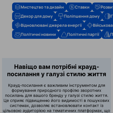
Мистецтво та дизайн
Ставки
Розви
Декор для дому
Поліпшення дому
Г
Відновлювані джерела енергії
Військова
Політичні новини
Політичні партії
П
Навіщо вам потрібні крауд-
посилання у галузі стилю життя
Крауд-посилання є важливим інструментом для
формування природного профілю зворотних
посилань для вашого бренду у галузі стилю життя.
Це сприяє підвищенню його видимості в пошукових
системах, дозволяє встановлювати контакт із
цільовою аудиторією на тематичних платформах, що