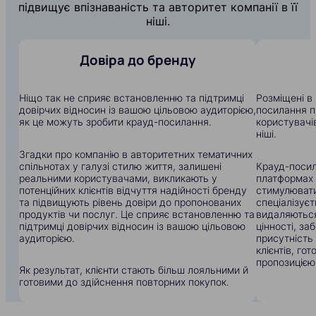
підвищує впізнаваність та авторитет компанії в її
ніші.
Довіра до бренду
Ніщо так не сприяє встановленню та підтримці
Розміщені в 
довірчих відносин із вашою цільовою аудиторією,
посилання п
як це можуть зробити крауд-посилання.
користувачів
ніші.
Згадки про компанію в авторитетних тематичних
спільнотах у галузі стилю життя, залишені
Крауд-посил
реальними користувачами, викликають у
платформах
потенційних клієнтів відчуття надійності бренду
стимулювати
та підвищують рівень довіри до пропонованих
спеціалізуєт
продуктів чи послуг. Це сприяє встановленню та
видаляються
підтримці довірчих відносин із вашою цільовою
цінності, з
аудиторією.
присутність
клієнтів, го
пропозицією
Як результат, клієнти стають більш лояльними й
готовими до здійснення повторних покупок.