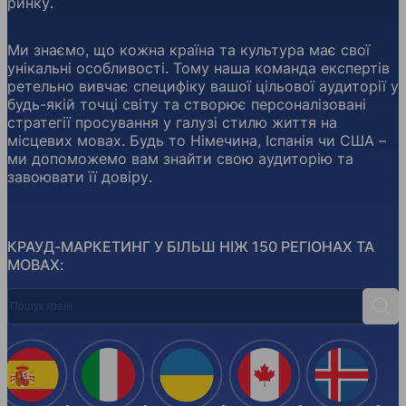
ринку.
Ми знаємо, що кожна країна та культура має свої
унікальні особливості. Тому наша команда експертів
ретельно вивчає специфіку вашої цільової аудиторії у
будь-якій точці світу та створює персоналізовані
стратегії просування у галузі стилю життя на
місцевих мовах. Будь то Німечина, Іспанія чи США –
ми допоможемо вам знайти свою аудиторію та
завоювати її довіру.
КРАУД-МАРКЕТИНГ У БІЛЬШ НІЖ 150 РЕГІОНАХ ТА
МОВАХ:
Пошук країн
Пош
Іспанія
Італія
Україна
Канада
Ісланд