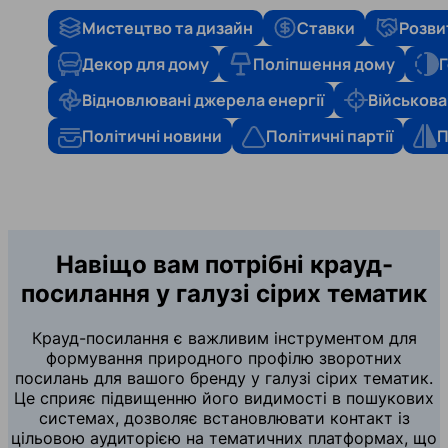
Мистецтво та дизайн
Ставки
Розви
Декор для дому
Поліпшення дому
Г
Відновлювані джерела енергії
Військова
Політичні новини
Політичні партії
П
Навіщо вам потрібні крауд-
посилання у галузі сірих тематик
Крауд-посилання є важливим інструментом для
формування природного профілю зворотних
посилань для вашого бренду у галузі сірих тематик.
Це сприяє підвищенню його видимості в пошукових
системах, дозволяє встановлювати контакт із
цільовою аудиторією на тематичних платформах, що