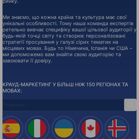
ринку.
Ми знаємо, що кожна країна та культура має свої
унікальні особливості. Тому наша команда експертів
ретельно вивчає специфіку вашої цільової аудиторії у
будь-якій точці світу та створює персоналізовані
стратегії просування у галузі сірих тематик на
місцевих мовах. Будь то Німечина, Іспанія чи США –
ми допоможемо вам знайти свою аудиторію та
завоювати її довіру.
КРАУД-МАРКЕТИНГ У БІЛЬШ НІЖ 150 РЕГІОНАХ ТА
МОВАХ:
Пошук країн
Пош
Іспанія
Італія
Україна
Канада
Ісланд