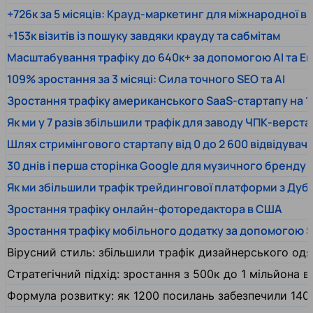
+726к за 5 місяців: Крауд-маркетинг для міжнародної 
+153к візитів із пошуку завдяки крауду та сабмітам
Масштабування трафіку до 640к+ за допомогою AI та En
109% зростання за 3 місяці: Сила точного SEO та AI
Зростання трафіку американського SaaS-стартапу на 1
Як ми у 7 разів збільшили трафік для заводу ЧПК-верста
Шлях стримінгового стартапу від 0 до 2 600 відвідувачів
30 днів і перша сторінка Google для музичного бренду
Як ми збільшили трафік трейдингової платформи з Дуб
Зростання трафіку онлайн-фоторедактора в США
Зростання трафіку мобільного додатку за допомогою 
Вірусний стиль: збільшили трафік дизайнерського одяг
Стратегічний підхід: зростання з 500к до 1 мільйона ві
Формула розвитку: як 1200 посилань забезпечили 140