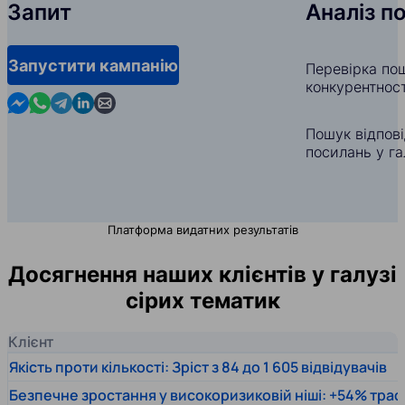
Запит
Аналіз п
Запустити кампанію
Перевірка пош
конкурентност
Contact us in Messenger
Contact us in WhatsApp
Contact us in Telegram
Contact us in Linkedin
Contact us by email
Пошук відпов
посилань у га
Платформа видатних результатів
Досягнення наших клієнтів у галузі
сірих тематик
Клієнт
Якість проти кількості: Зріст з 84 до 1 605 відвідувачів
Безпечне зростання у високоризиковій ніші: +54% траф