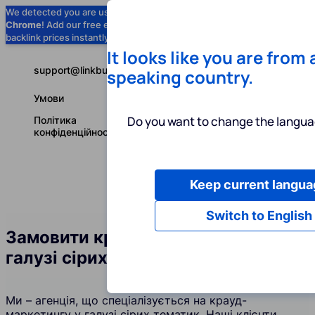
We detected you are using
Google
Chrome
! Add our free extension to check
Add to Chrome (Free) →
backlink prices instantly as you browse.
It looks like you are from
support@linkbuilder.com
speaking country.
Умови
Do you want to change the langua
Політика
конфіденційності
Keep current langua
Послуги
І
Українська
Switch to English
Замовити крауд-посилання у
галузі сірих тематик
Ми – агенція, що спеціалізується на крауд-
маркетингу у галузі сірих тематик. Наші клієнти