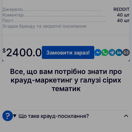
Джерело
REDDIT
Коментар
40
шт
Пост
40
шт
Згадки бренду та зворотні посилання
2400.0
$
Contact us in M
Contact us i
Contact us
Contact
Cont
Замовити зараз!
Все, що вам потрібно знати про
крауд-маркетинг у галузі сірих
тематик
Що таке крауд-посилання?