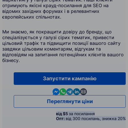
отримують якісні крауд-посилання для SEO на
відомих західних форумах і в релевантних
європейських спільнотах.
Ми знаємо, як покращити довіру до бренду, що
спеціалізується у галузі сірих тематик, привести
цільовий трафік та підвищити позиції вашого сайту
завдяки цільовим коментарям, відгукам та
відповідям на запитання потенційних клієнтів вашого
бізнесу.
Запустити кампанію
Contact us in Messenger
Contact us in WhatsApp
Contact us in Telegram
Contact us in Linkedin
Contact us by email
Переглянути ціни
від $5
за посилання
Опт:
від 300 посилань, знижка 20%