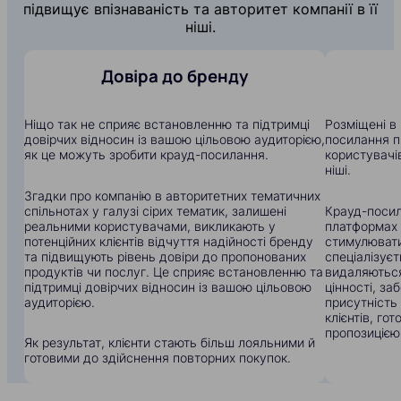
підвищує впізнаваність та авторитет компанії в її
ніші.
Довіра до бренду
Ніщо так не сприяє встановленню та підтримці
Розміщені в 
довірчих відносин із вашою цільовою аудиторією,
посилання п
як це можуть зробити крауд-посилання.
користувачів
ніші.
Згадки про компанію в авторитетних тематичних
спільнотах у галузі сірих тематик, залишені
Крауд-посил
реальними користувачами, викликають у
платформах
потенційних клієнтів відчуття надійності бренду
стимулювати
та підвищують рівень довіри до пропонованих
спеціалізуєт
продуктів чи послуг. Це сприяє встановленню та
видаляються
підтримці довірчих відносин із вашою цільовою
цінності, з
аудиторією.
присутність
клієнтів, го
пропозицією
Як результат, клієнти стають більш лояльними й
готовими до здійснення повторних покупок.