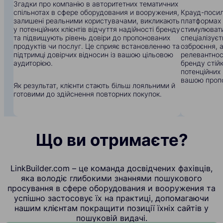
Згадки про компанію в авторитетних тематичних
спільнотах в сфере оборудования и вооружения,
Крауд-посил
залишені реальними користувачами, викликають
платформах
у потенційних клієнтів відчуття надійності бренду
стимулювати
та підвищують рівень довіри до пропонованих
спеціалізуєт
продуктів чи послуг. Це сприяє встановленню та
озброєння, 
підтримці довірчих відносин із вашою цільовою
релевантнос
аудиторією.
бренду стій
потенційних 
вашою пропо
Як результат, клієнти стають більш лояльними й
готовими до здійснення повторних покупок.
Що ви отримаєте?
LinkBuilder.com – це команда досвідчених фахівців,
яка володіє глибокими знаннями пошукового
просування в сфере оборудования и вооружения та
успішно застосовує їх на практиці, допомагаючи
нашим клієнтам покращити позиції їхніх сайтів у
пошуковій видачі.