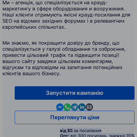
Ми – агенція, що спеціалізується на крауд-
маркетингу в сфере оборудования и вооружения.
Наші клієнти отримують якісні крауд-посилання для
SEO на відомих західних форумах і в релевантних
європейських спільнотах.
Ми знаємо, як покращити довіру до бренду, що
спеціалізується у галузі обладнання та озброєння,
привести цільовий трафік та підвищити позиції
вашого сайту завдяки цільовим коментарям,
відгукам та відповідям на запитання потенційних
клієнтів вашого бізнесу.
Запустити кампанію
Contact us in Messenger
Contact us in WhatsApp
Contact us in Telegram
Contact us in Linkedin
Contact us by email
Переглянути ціни
від $5
за посилання
Опт:
від 300 посилань, знижка 20%