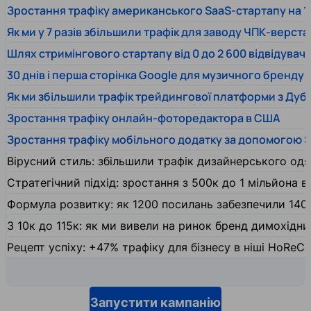
Зростання трафіку американського SaaS-стартапу на 1
Як ми у 7 разів збільшили трафік для заводу ЧПК-верста
Шлях стримінгового стартапу від 0 до 2 600 відвідувачів
30 днів і перша сторінка Google для музичного бренду
Як ми збільшили трафік трейдингової платформи з Дуб
Зростання трафіку онлайн-фоторедактора в США
Зростання трафіку мобільного додатку за допомогою 
Вірусний стиль: збільшили трафік дизайнерського одяг
Стратегічний підхід: зростання з 500к до 1 мільйона ві
Формула розвитку: як 1200 посилань забезпечили 140
З 10к до 115к: як ми вивели на ринок бренд димохідн
Рецепт успіху: +47% трафіку для бізнесу в ніші HoReCa
Запустити кампанію