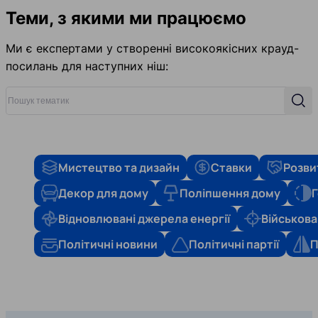
Теми, з якими ми працюємо
Ми є експертами у створенні високоякісних крауд-
посилань для наступних ніш:
Пошук тематик
Пош
Мистецтво та дизайн
Ставки
Розви
Декор для дому
Поліпшення дому
Г
Відновлювані джерела енергії
Військова
Політичні новини
Політичні партії
П