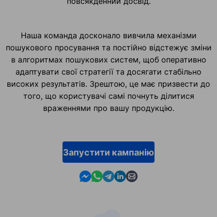
повсякденний досвід.
Наша команда досконало вивчила механізми
пошукового просування та постійно відстежує зміни
в алгоритмах пошукових систем, щоб оперативно
адаптувати свої стратегії та досягати стабільно
високих результатів. Зрештою, це має призвести до
того, що користувачі самі почнуть ділитися
враженнями про вашу продукцію.
Запустити кампанію
Contact us in Messenger
Contact us in WhatsApp
Contact us in Telegram
Contact us in Linkedin
Contact us by email