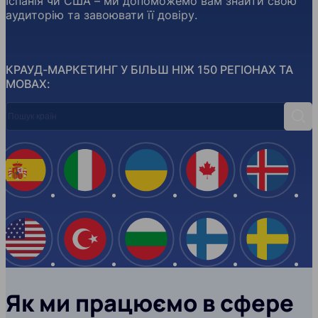
Іспанія чи США – ми допоможемо вам знайти свою
аудиторію та завоювати її довіру.
КРАУД-МАРКЕТИНГ У БІЛЬШ НІЖ 150 РЕГІОНАХ ТА
МОВАХ:
Пошук країн
Пош
Іспанія
Італія
Україна
Канада
Ісланд
США
Туреччина
Болгарія
Фінляндія
Швеці
Як ми працюємо в сфере