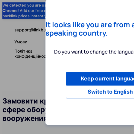
We detected you are using
Google
Chrome
! Add our free extension to check
Add to Chrome (Free) →
backlink prices instantly as you browse.
It looks like you are from
support@linkbuilder.com
speaking country.
Умови
Do you want to change the langua
Політика
конфіденційності
Keep current langua
Послуги
І
Українська
Switch to English
Замовити крауд-посилання в
сфере оборудования и
вооружения