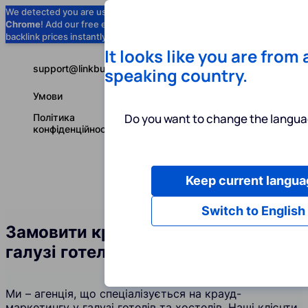
We detected you are using
Google
Chrome
! Add our free extension to check
Add to Chrome (Free) →
backlink prices instantly as you browse.
It looks like you are from
support@linkbuilder.com
speaking country.
Умови
Do you want to change the langua
Політика
конфіденційності
Keep current langua
Послуги
І
Українська
Switch to English
Замовити крауд-посилання у
галузі готелів та хостелів
Ми – агенція, що спеціалізується на крауд-
маркетингу у галузі готелів та хостелів. Наші клієнти