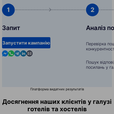
1
2
Запит
Аналіз п
Запустити кампанію
Перевірка пош
конкурентност
Contact us in Messenger
Contact us in WhatsApp
Contact us in Telegram
Contact us in Linkedin
Contact us by email
Пошук відпов
посилань у гал
Платформа видатних результатів
Досягнення наших клієнтів у галузі
готелів та хостелів