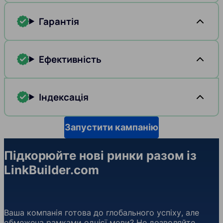
Гарантія
Ефективність
Індексація
Запустити кампанію
Підкорюйте нові ринки разом із
LinkBuilder.com
Ваша компанія готова до глобального успіху, але
обмежена рамками однієї мови? Не дозволяйте