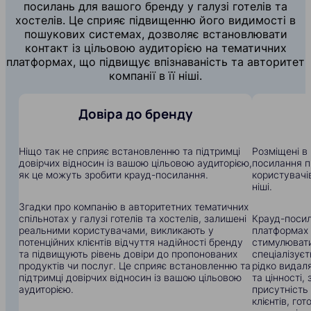
посилань для вашого бренду у галузі готелів та
хостелів. Це сприяє підвищенню його видимості в
пошукових системах, дозволяє встановлювати
контакт із цільовою аудиторією на тематичних
платформах, що підвищує впізнаваність та авторитет
компанії в її ніші.
Довіра до бренду
Ніщо так не сприяє встановленню та підтримці
Розміщені в 
довірчих відносин із вашою цільовою аудиторією,
посилання п
як це можуть зробити крауд-посилання.
користувачів
ніші.
Згадки про компанію в авторитетних тематичних
спільнотах у галузі готелів та хостелів, залишені
Крауд-посил
реальними користувачами, викликають у
платформах
потенційних клієнтів відчуття надійності бренду
стимулювати
та підвищують рівень довіри до пропонованих
спеціалізуєт
продуктів чи послуг. Це сприяє встановленню та
рідко видал
підтримці довірчих відносин із вашою цільовою
та цінності
аудиторією.
присутність
клієнтів, го