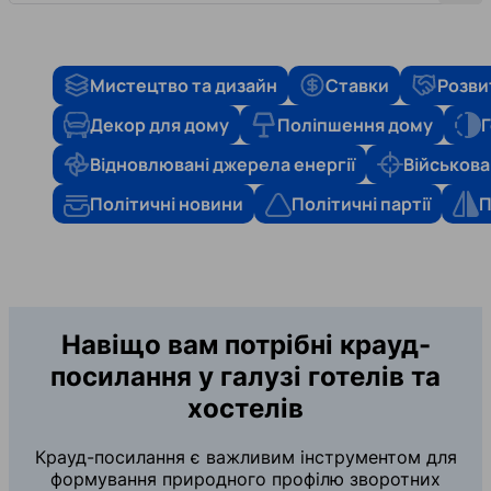
Мистецтво та дизайн
Ставки
Розви
Декор для дому
Поліпшення дому
Г
Відновлювані джерела енергії
Військова
Політичні новини
Політичні партії
П
Навіщо вам потрібні крауд-
посилання у галузі готелів та
хостелів
Крауд-посилання є важливим інструментом для
формування природного профілю зворотних