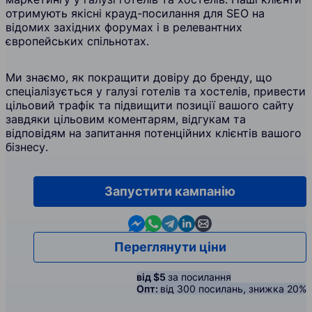
отримують якісні крауд-посилання для SEO на
відомих західних форумах і в релевантних
європейських спільнотах.
Ми знаємо, як покращити довіру до бренду, що
спеціалізується у галузі готелів та хостелів, привести
цільовий трафік та підвищити позиції вашого сайту
завдяки цільовим коментарям, відгукам та
відповідям на запитання потенційних клієнтів вашого
бізнесу.
Запустити кампанію
Contact us in Messenger
Contact us in WhatsApp
Contact us in Telegram
Contact us in Linkedin
Contact us by email
Переглянути ціни
від $5
за посилання
Опт:
від 300 посилань, знижка 20%