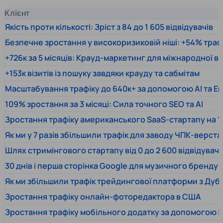
Клієнт
Якість проти кількості: Зріст з 84 до 1 605 відвідувачів
Безпечне зростання у високоризиковій ніші: +54% траф
+726к за 5 місяців: Крауд-маркетинг для міжнародної 
+153к візитів із пошуку завдяки крауду та сабмітам
Масштабування трафіку до 640к+ за допомогою AI та En
109% зростання за 3 місяці: Сила точного SEO та AI
Зростання трафіку американського SaaS-стартапу на 1
Як ми у 7 разів збільшили трафік для заводу ЧПК-верста
Шлях стримінгового стартапу від 0 до 2 600 відвідувачів
30 днів і перша сторінка Google для музичного бренду
Як ми збільшили трафік трейдингової платформи з Дуб
Зростання трафіку онлайн-фоторедактора в США
Зростання трафіку мобільного додатку за допомогою 