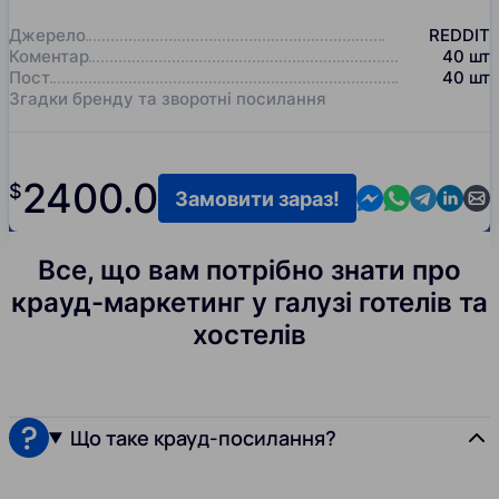
Джерело
REDDIT
Коментар
40
шт
Пост
40
шт
Згадки бренду та зворотні посилання
2400.0
$
Contact us in M
Contact us i
Contact us
Contact
Cont
Замовити зараз!
Все, що вам потрібно знати про
крауд-маркетинг у галузі готелів та
хостелів
Що таке крауд-посилання?