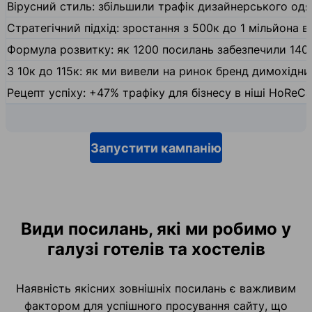
Вірусний стиль: збільшили трафік дизайнерського одяг
Стратегічний підхід: зростання з 500к до 1 мільйона ві
Формула розвитку: як 1200 посилань забезпечили 140
З 10к до 115к: як ми вивели на ринок бренд димохідн
Рецепт успіху: +47% трафіку для бізнесу в ніші HoReCa
Запустити кампанію
Види посилань, які ми робимо у
галузі готелів та хостелів
Наявність якісних зовнішніх посилань є важливим
фактором для успішного просування сайту, що