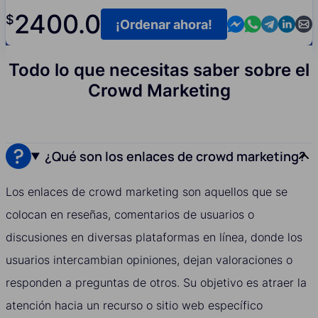
2400.0
$
Contact us in M
Contact us i
Contact us
Contact
Cont
¡Ordenar ahora!
Todo lo que necesitas saber sobre el
Crowd Marketing
¿Qué son los enlaces de crowd marketing?
Los enlaces de crowd marketing son aquellos que se
colocan en reseñas, comentarios de usuarios o
discusiones en diversas plataformas en línea, donde los
usuarios intercambian opiniones, dejan valoraciones o
responden a preguntas de otros. Su objetivo es atraer la
atención hacia un recurso o sitio web específico