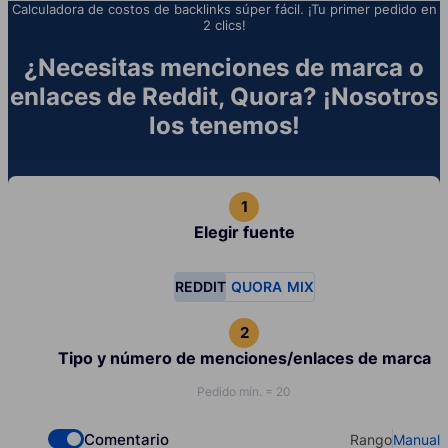
Calculadora de costos de backlinks súper fácil. ¡Tu primer pedido en
2 clics!
¿Necesitas menciones de marca o
enlaces de Reddit, Quora? ¡Nosotros
los tenemos!
Elegir fuente
REDDIT
QUORA
MIX
Tipo y número de menciones/enlaces de marca
Pedido mín. = 20
Comentario
Rango
Manual
Check if you want to select Dofollow backlinks
Select your t