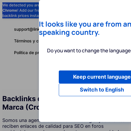
We detected you are using
Google
Chrome
! Add our free extension to check
Add to Chrome (Free) →
backlink prices instantly as you browse.
It looks like you are from a
support@linkbuilder.com
speaking country.
Términos y condiciones
Do you want to change the language 
Política de privacidad
Keep current language
Servicios
P
Español
Switch to English
Backlinks de Foros y Menciones de
Marca (Crowd Marketing)
Somos una agencia de crowd marketing cuyos clientes
reciben enlaces de calidad para SEO en foros