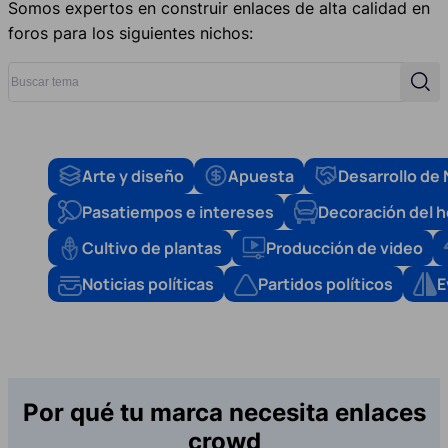
Somos expertos en construir enlaces de alta calidad en
foros para los siguientes nichos:
Buscar tema
Busc
Arte y diseño
Apuesta
Desarrollo de
Pasatiempos e intereses
Decoración del 
Cultivo de plantas
Producción de video
Noticias políticas
Partidos políticos
E
Por qué tu marca necesita enlaces
crowd