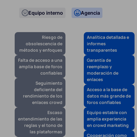
Equipo interno
Agencia
Riesgo de
Analítica detallada e
obsolescencia de
informes
métodos y enfoques
transparentes
Falta de acceso a una
Garantía de
amplia base de foros
reemplazo y
confiables
moderación de
enlaces
Seguimiento
deficiente del
Acceso a la base de
rendimiento de los
datos más grande de
enlaces crowd
foros confiables
Escaso
Equipo estable con
entendimiento de las
amplia experiencia
reglas y el tono de
en crowd marketing
las plataformas
Cooperación como