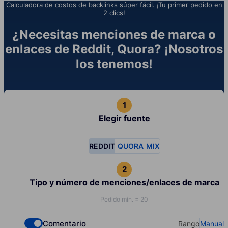
Calculadora de costos de backlinks súper fácil. ¡Tu primer pedido en
2 clics!
¿Necesitas menciones de marca o
enlaces de Reddit, Quora? ¡Nosotros
los tenemos!
Elegir fuente
REDDIT
QUORA
MIX
Tipo y número de menciones/enlaces de marca
Pedido mín. = 20
Comentario
Rango
Manual
Check if you want to select Dofollow backlinks
Select your t