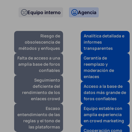
Equipo interno
Agencia
Riesgo de
Analítica detallada e
obsolescencia de
informes
métodos y enfoques
transparentes
Falta de acceso a una
Garantía de
amplia base de foros
reemplazo y
confiables
moderación de
enlaces
Seguimiento
deficiente del
Acceso a la base de
rendimiento de los
datos más grande de
enlaces crowd
foros confiables
Escaso
Equipo estable con
entendimiento de las
amplia experiencia
reglas y el tono de
en crowd marketing
las plataformas
Cooperación como