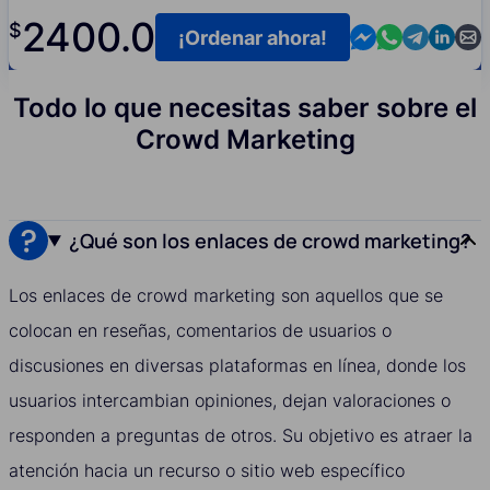
2400.0
$
Contact us in M
Contact us i
Contact us
Contact
Cont
¡Ordenar ahora!
Todo lo que necesitas saber sobre el
Crowd Marketing
¿Qué son los enlaces de crowd marketing?
Los enlaces de crowd marketing son aquellos que se
colocan en reseñas, comentarios de usuarios o
discusiones en diversas plataformas en línea, donde los
usuarios intercambian opiniones, dejan valoraciones o
responden a preguntas de otros. Su objetivo es atraer la
atención hacia un recurso o sitio web específico