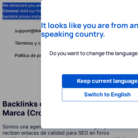
We detected you are using
Google
Chrome
! Add our free extension to check
Add to Chrome (Free) →
backlink prices instantly as you browse.
It looks like you are from a
support@linkbuilder.com
speaking country.
Términos y condiciones
Do you want to change the language 
Política de privacidad
Keep current language
Servicios
P
Español
Switch to English
Backlinks de Foros y Menciones de
Marca (Crowd Marketing)
Somos una agencia de crowd marketing cuyos clientes
reciben enlaces de calidad para SEO en foros