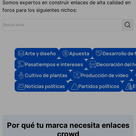
Somos expertos en construir enlaces de alta calidad en
foros para los siguientes nichos:
Buscar tema
Busc
Arte y diseño
Apuesta
Desarrollo de
Pasatiempos e intereses
Decoración del 
Cultivo de plantas
Producción de video
Noticias políticas
Partidos políticos
E
Por qué tu marca necesita enlaces
crowd