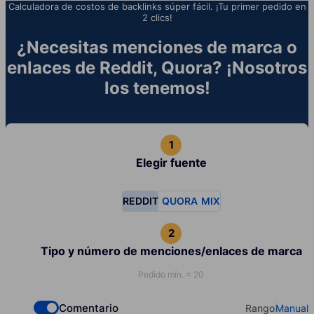
Calculadora de costos de backlinks súper fácil. ¡Tu primer pedido en
2 clics!
¿Necesitas menciones de marca o
enlaces de Reddit, Quora? ¡Nosotros
los tenemos!
Elegir fuente
REDDIT
QUORA
MIX
Tipo y número de menciones/enlaces de marca
Pedido mín. = 20
Comentario
Rango
Manual
Check if you want to select Dofollow backlinks
Select your t