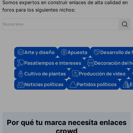
Somos expertos en construir enlaces de alta calidad en
foros para los siguientes nichos:
Buscar tema
Busc
Arte y diseño
Apuesta
Desarrollo de
Pasatiempos e intereses
Decoración del 
Cultivo de plantas
Producción de video
Noticias políticas
Partidos políticos
E
Por qué tu marca necesita enlaces
crowd