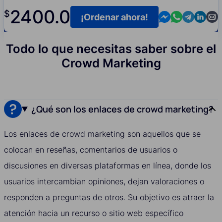
2400.0
$
Contact us in M
Contact us i
Contact us
Contact
Cont
¡Ordenar ahora!
Todo lo que necesitas saber sobre el
Crowd Marketing
¿Qué son los enlaces de crowd marketing?
Los enlaces de crowd marketing son aquellos que se
colocan en reseñas, comentarios de usuarios o
discusiones en diversas plataformas en línea, donde los
usuarios intercambian opiniones, dejan valoraciones o
responden a preguntas de otros. Su objetivo es atraer la
atención hacia un recurso o sitio web específico