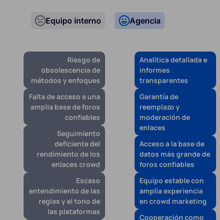
Equipo interno
Agencia
Riesgo de
Analítica detallada e
obsolescencia de
informes
métodos y enfoques
transparentes
Falta de acceso a una
Garantía de
amplia base de foros
reemplazo y
confiables
moderación de
enlaces
Seguimiento
deficiente del
Acceso a la base de
rendimiento de los
datos más grande de
enlaces crowd
foros confiables
Escaso
Equipo estable con
entendimiento de las
amplia experiencia
reglas y el tono de
en crowd marketing
las plataformas
Cooperación como