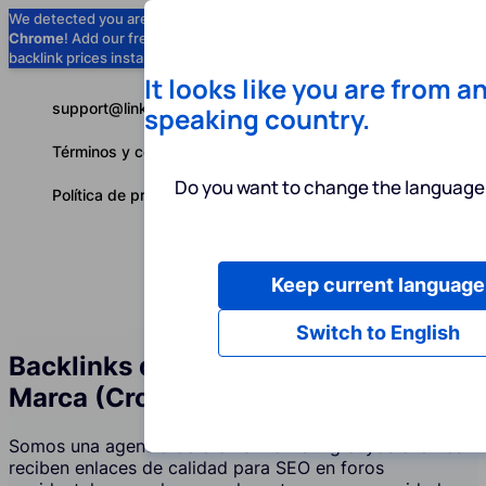
We detected you are using
Google
Chrome
! Add our free extension to check
Add to Chrome (Free) →
backlink prices instantly as you browse.
It looks like you are from a
support@linkbuilder.com
speaking country.
Términos y condiciones
Do you want to change the language 
Política de privacidad
Keep current language
Servicios
P
Español
Switch to English
Backlinks de Foros y Menciones de
Marca (Crowd Marketing)
Somos una agencia de crowd marketing cuyos clientes
reciben enlaces de calidad para SEO en foros