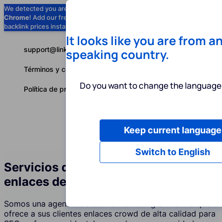
We detected you are using
Google
Chrome
! Add our free extension to check
Add to Chrome (Free) →
backlink prices instantly as you browse.
It looks like you are from a
support@linkbuilder.com
speaking country.
Términos y condiciones
Do you want to change the language 
Política de privacidad
Keep current language
Servicios
P
Español
Switch to English
Servicios de construcción de
enlaces de foros (Crowd) en Bolivia
Somos una agencia de crowd marketing en Bolivia que
ofrece a sus clientes enlaces crowd de alta calidad para