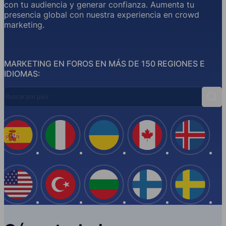
con tu audiencia y generar confianza. Aumenta tu
presencia global con nuestra experiencia en crowd
marketing.
MARKETING EN FOROS EN MÁS DE 150 REGIONES E
IDIOMAS:
Buscar por país
Busc
España
Italia
Ucrania
Canadá
Islandi
EE.UU
Turquía
Bulgaria
Finlandia
Suecia