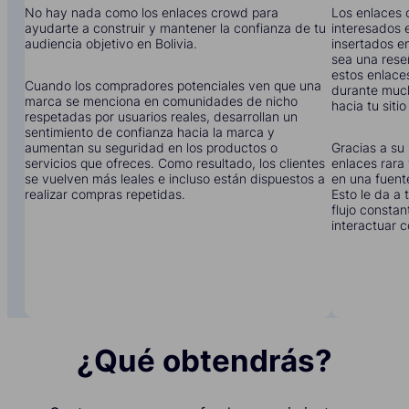
No hay nada como los enlaces crowd para
Los enlaces 
ayudarte a construir y mantener la confianza de tu
interesados e
audiencia objetivo en Bolivia.
insertados en
sea una rese
estos enlace
Cuando los compradores potenciales ven que una
durante much
marca se menciona en comunidades de nicho
hacia tu siti
respetadas por usuarios reales, desarrollan un
sentimiento de confianza hacia la marca y
aumentan su seguridad en los productos o
Gracias a su 
servicios que ofreces. Como resultado, los clientes
enlaces rara 
se vuelven más leales e incluso están dispuestos a
en una fuent
realizar compras repetidas.
Esto le da a
flujo constan
interactuar c
¿Qué obtendrás?