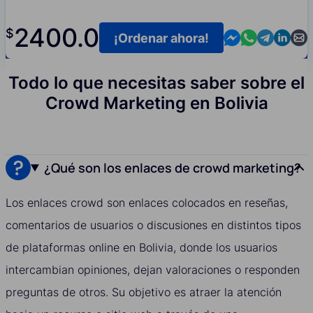
2400.0
$
Contact us in M
Contact us i
Contact us
Contact
Cont
¡Ordenar ahora!
Todo lo que necesitas saber sobre el
Crowd Marketing en Bolivia
¿Qué son los enlaces de crowd marketing?
Los enlaces crowd son enlaces colocados en reseñas,
comentarios de usuarios o discusiones en distintos tipos
de plataformas online en Bolivia, donde los usuarios
intercambian opiniones, dejan valoraciones o responden
preguntas de otros. Su objetivo es atraer la atención