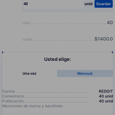
unid
Guardar
Input quantity, pcs
40
unid
$
1400.0
coste
Usted elige:
Una vez
Mensual
Fuente
REDDIT
Comentario
40
unid
Publicación
40
unid
Menciones de marca y backlinks