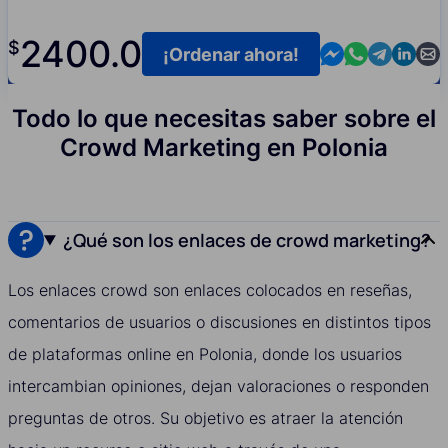
2400.0
$
Contact us in M
Contact us i
Contact us
Contact
Cont
¡Ordenar ahora!
Todo lo que necesitas saber sobre el
Crowd Marketing en Polonia
¿Qué son los enlaces de crowd marketing?
Los enlaces crowd son enlaces colocados en reseñas,
comentarios de usuarios o discusiones en distintos tipos
de plataformas online en Polonia, donde los usuarios
intercambian opiniones, dejan valoraciones o responden
preguntas de otros. Su objetivo es atraer la atención