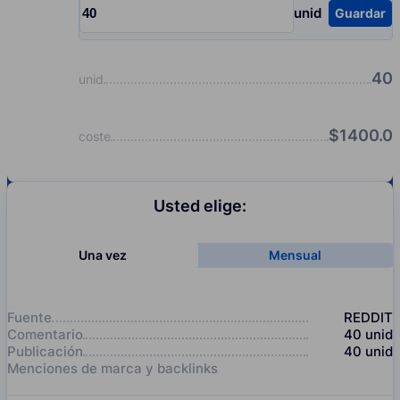
unid
Guardar
Input quantity, pcs
40
unid
$
1400.0
coste
Usted elige:
Una vez
Mensual
Fuente
REDDIT
Comentario
40
unid
Publicación
40
unid
Menciones de marca y backlinks