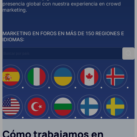
presencia global con nuestra experiencia en crowd
marketing.
MARKETING EN FOROS EN MÁS DE 150 REGIONES E
IDIOMAS:
Buscar por país
Busc
España
Italia
Ucrania
Canadá
Islandi
EE.UU
Turquía
Bulgaria
Finlandia
Suecia
Cómo trabajamos en