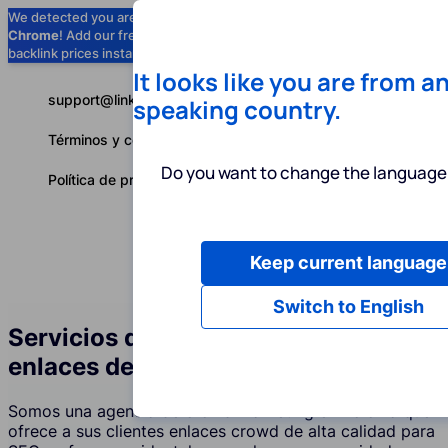
We detected you are using
Google
Chrome
! Add our free extension to check
Add to Chrome (Free) →
backlink prices instantly as you browse.
It looks like you are from a
support@linkbuilder.com
speaking country.
Términos y condiciones
Do you want to change the language 
Política de privacidad
Keep current language
Servicios
P
Español
Switch to English
Servicios de construcción de
enlaces de foros (Crowd) en Polonia
Somos una agencia de crowd marketing en Polonia que
ofrece a sus clientes enlaces crowd de alta calidad para