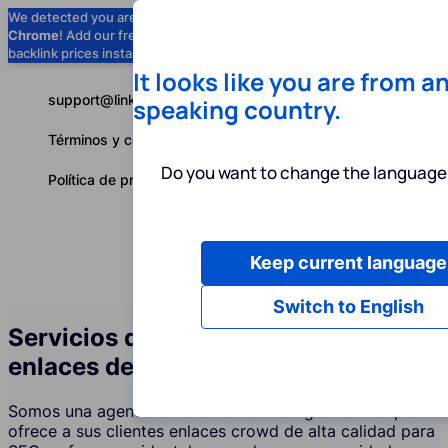
We detected you are using
Google
Chrome
! Add our free extension to check
Add to Chrome (Free) →
backlink prices instantly as you browse.
It looks like you are from a
support@linkbuilder.com
speaking country.
Términos y condiciones
Do you want to change the language 
Política de privacidad
Keep current language
Servicios
P
Español
Switch to English
Servicios de construcción de
enlaces de foros (Crowd) en Suiza
Somos una agencia de crowd marketing en Suiza que
ofrece a sus clientes enlaces crowd de alta calidad para