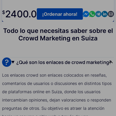
2400.0
$
Contact us in M
Contact us i
Contact us
Contact
Cont
¡Ordenar ahora!
Todo lo que necesitas saber sobre el
Crowd Marketing en Suiza
¿Qué son los enlaces de crowd marketing?
Los enlaces crowd son enlaces colocados en reseñas,
comentarios de usuarios o discusiones en distintos tipos
de plataformas online en Suiza, donde los usuarios
intercambian opiniones, dejan valoraciones o responden
preguntas de otros. Su objetivo es atraer la atención