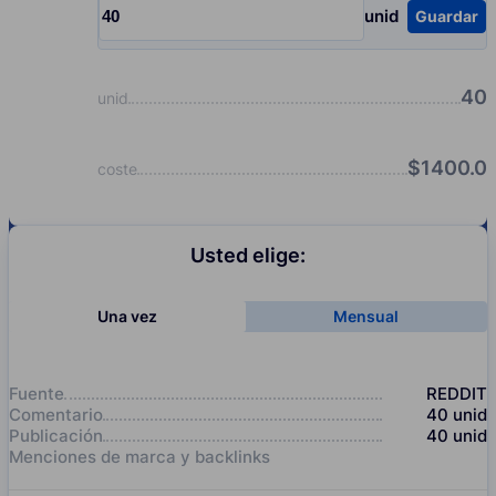
unid
Guardar
Input quantity, pcs
40
unid
$
1400.0
coste
Usted elige:
Una vez
Mensual
Fuente
REDDIT
Comentario
40
unid
Publicación
40
unid
Menciones de marca y backlinks