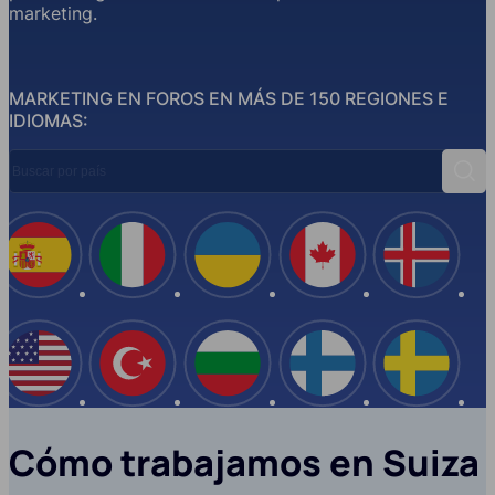
marketing.
MARKETING EN FOROS EN MÁS DE 150 REGIONES E
IDIOMAS:
Buscar por país
Busc
España
Italia
Ucrania
Canadá
Islandi
EE.UU
Turquía
Bulgaria
Finlandia
Suecia
Cómo trabajamos en Suiza