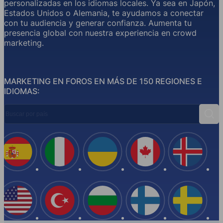
personalizadas en los idiomas locales. Ya sea en Japón,
Estados Unidos o Alemania, te ayudamos a conectar
con tu audiencia y generar confianza. Aumenta tu
presencia global con nuestra experiencia en crowd
marketing.
MARKETING EN FOROS EN MÁS DE 150 REGIONES E
IDIOMAS:
Buscar por país
Busc
España
Italia
Ucrania
Canadá
Islandi
EE.UU
Turquía
Bulgaria
Finlandia
Suecia