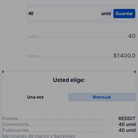
Choose quantity, pcs
unid
Guardar
Input quantity, pcs
40
unid
$
1400.0
coste
Usted elige:
Una vez
Mensual
Fuente
REDDIT
Comentario
40
unid
Publicación
40
unid
Menciones de marca y backlinks