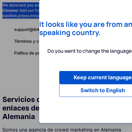
We detected you are using
Google
Chrome
! Add our free extension to check
Add to Chrome (Free) →
backlink prices instantly as you browse.
It looks like you are from a
support@linkbuilder.com
speaking country.
Términos y condiciones
Do you want to change the language 
Política de privacidad
Keep current language
Servicios
P
Español
Switch to English
Servicios de construcción de
enlaces de foros (Crowd) en
Alemania
Somos una agencia de crowd marketing en Alemania