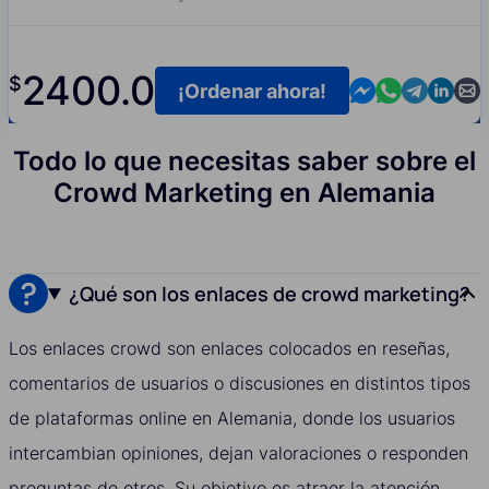
2400.0
$
Contact us in M
Contact us i
Contact us
Contact
Cont
¡Ordenar ahora!
Todo lo que necesitas saber sobre el
Crowd Marketing en Alemania
¿Qué son los enlaces de crowd marketing?
Los enlaces crowd son enlaces colocados en reseñas,
comentarios de usuarios o discusiones en distintos tipos
de plataformas online en Alemania, donde los usuarios
intercambian opiniones, dejan valoraciones o responden
preguntas de otros. Su objetivo es atraer la atención