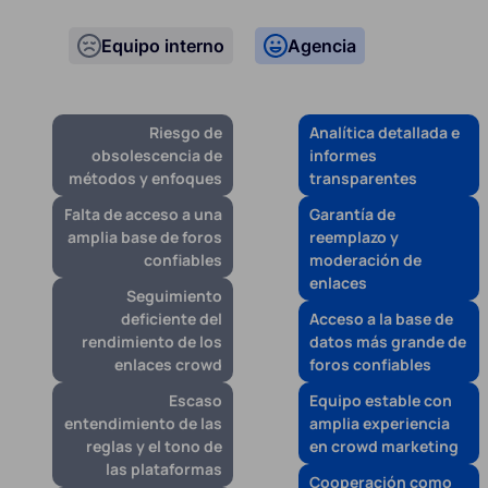
Equipo interno
Agencia
Riesgo de
Analítica detallada e
obsolescencia de
informes
métodos y enfoques
transparentes
Falta de acceso a una
Garantía de
amplia base de foros
reemplazo y
confiables
moderación de
enlaces
Seguimiento
deficiente del
Acceso a la base de
rendimiento de los
datos más grande de
enlaces crowd
foros confiables
Escaso
Equipo estable con
entendimiento de las
amplia experiencia
reglas y el tono de
en crowd marketing
las plataformas
Cooperación como