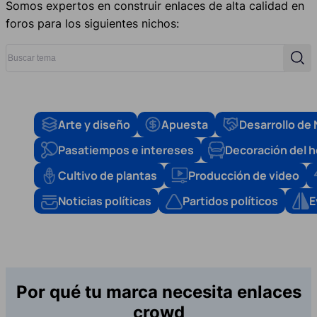
Somos expertos en construir enlaces de alta calidad en
foros para los siguientes nichos:
Buscar tema
Busc
Arte y diseño
Apuesta
Desarrollo de
Pasatiempos e intereses
Decoración del 
Cultivo de plantas
Producción de video
Noticias políticas
Partidos políticos
E
Por qué tu marca necesita enlaces
crowd