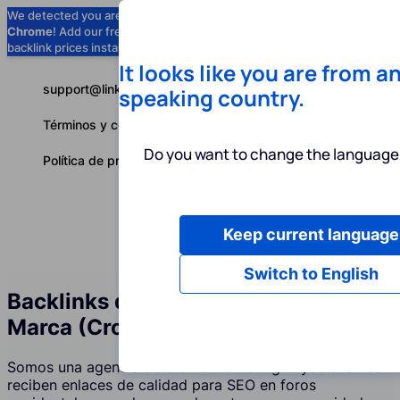
We detected you are using
Google
Chrome
! Add our free extension to check
Add to Chrome (Free) →
backlink prices instantly as you browse.
It looks like you are from a
support@linkbuilder.com
speaking country.
Términos y condiciones
Do you want to change the language 
Política de privacidad
Keep current language
Servicios
P
Español
Switch to English
Backlinks de Foros y Menciones de
Marca (Crowd Marketing)
Somos una agencia de crowd marketing cuyos clientes
reciben enlaces de calidad para SEO en foros