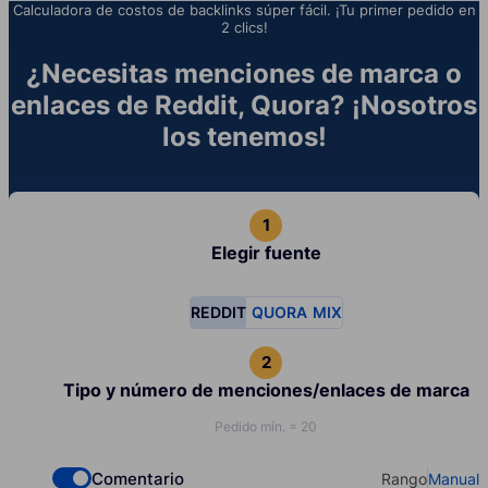
Calculadora de costos de backlinks súper fácil. ¡Tu primer pedido en
2 clics!
¿Necesitas menciones de marca o
enlaces de Reddit, Quora? ¡Nosotros
los tenemos!
Elegir fuente
REDDIT
QUORA
MIX
Tipo y número de menciones/enlaces de marca
Pedido mín. = 20
Comentario
Rango
Manual
Check if you want to select Dofollow backlinks
Select your t