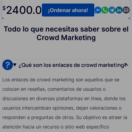
2400.0
$
Contact us in M
Contact us i
Contact us
Contact
Cont
¡Ordenar ahora!
Todo lo que necesitas saber sobre el
Crowd Marketing
¿Qué son los enlaces de crowd marketing?
Los enlaces de crowd marketing son aquellos que se
colocan en reseñas, comentarios de usuarios o
discusiones en diversas plataformas en línea, donde los
usuarios intercambian opiniones, dejan valoraciones o
responden a preguntas de otros. Su objetivo es atraer la
atención hacia un recurso o sitio web específico