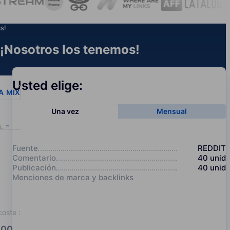
s!
¡Nosotros los tenemos!
Usted elige:
A
MIX
Una vez
Mensual
. = 20
Fuente
REDDIT
Comentario
40
unid
Publicación
40
unid
Menciones de marca y backlinks
coste
:
00.0