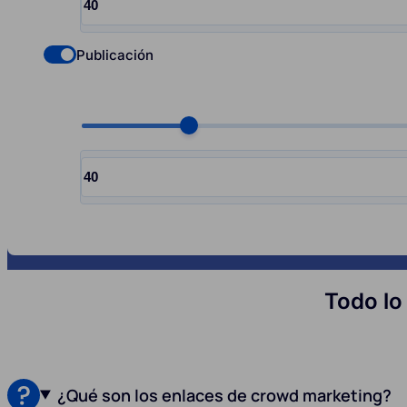
Input quantity, pcs
Publicación
Check if you want to select Nofollow backlinks
Choose quantity, pcs
Input quantity, pcs
Todo lo
¿Qué son los enlaces de crowd marketing?