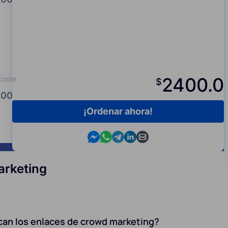
2400.0
coste
:
$
00.0
¡Ordenar ahora!
Contact us in Messenger
Contact us in WhatsApp
Contact us in Telegram
Contact us in Viber
Contact us by email
arketing
can los enlaces de crowd marketing?