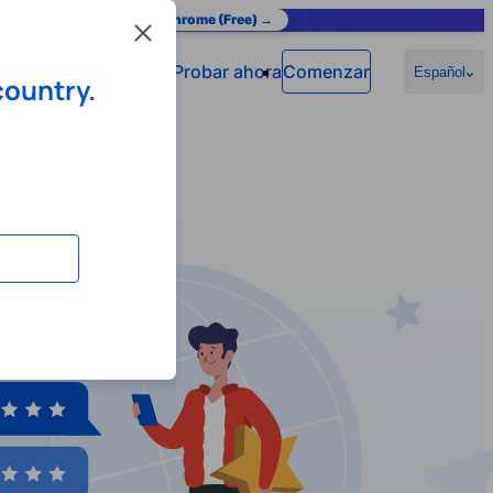
as you browse.
Add to Chrome (Free) →
Close
Probar ahora
Comenzar
Español
country.