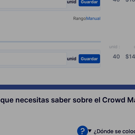
unid
Guardar
Rango
Manual
Select your type of input
unid
:
40
$
14
unid
Guardar
 que necesitas saber sobre el Crowd M
¿Dónde se colo