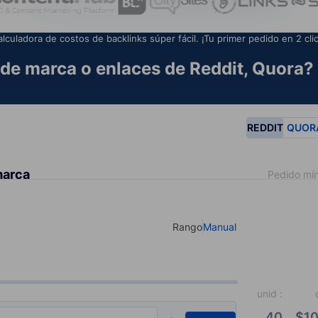
alculadora de costos de backlinks súper fácil. ¡Tu primer pedido en 2 clic
de marca o enlaces de Reddit, Quora? 
REDDIT
QUOR
marca
Pedido mín
Rango
Manual
Select your type of input
unid
:
40
$
10