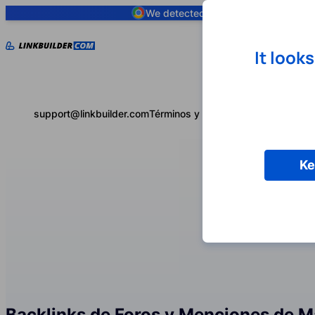
We detected you are using
Google 
It look
support@linkbuilder.com
Términos y condiciones
Política de 
Ke
Backlinks de Foros y Menciones de 