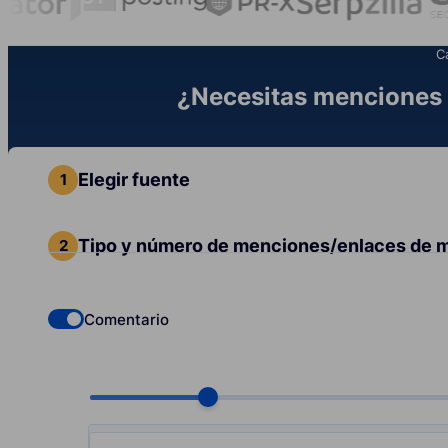
C
¿Necesitas menciones 
Elegir fuente
Tipo y número de menciones/enlaces de 
Comentario
Check if you want to select Dofollow backlinks
Choose quantity, pcs