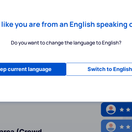
Chrome
! Add our free extension to check backlink prices instantly 
Servicios
Productos
Precios
Recursos
Ayuda
s like you are from an English speaking 
Do you want to change the language to English?
privacidad
ep current language
Switch to English
Marca (Crowd