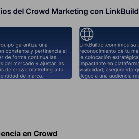
ios del Crowd Marketing con LinkBuil
equipo garantiza una
LinkBuilder.com impulsa 
n constante y pertinencia al
reconocimiento de tu ma
r de forma continua las
la colocación estratégic
s del mercado y ajustar las
impactante en plataforma
as de crowd marketing a tu
visibilidad, asegurando 
dentidad de marca.
llegue a una audiencia má
iencia en Crowd