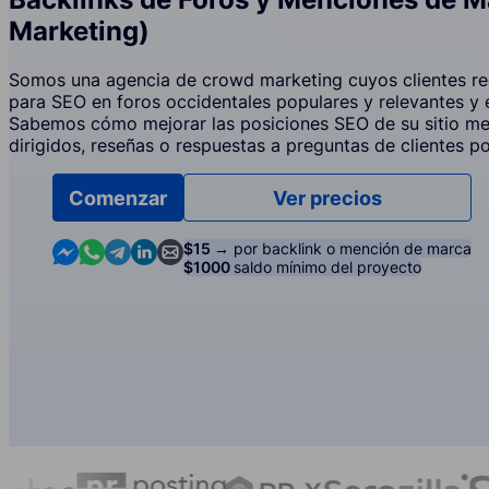
Marketing)
Somos una agencia de crowd marketing cuyos clientes re
para SEO en foros occidentales populares y relevantes y
Sabemos cómo mejorar las posiciones SEO de su sitio m
dirigidos, reseñas o respuestas a preguntas de clientes p
Comenzar
Ver precios
Contact us in Messenger
Contact us in WhatsApp
Contact us in Telegram
Contact us in Linkedin
Contact us by email
$15 →
por backlink o mención de marca
$1000
saldo mínimo del proyecto