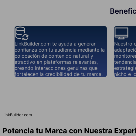
Benefic
LinkBuilder.com te ayuda a generar
Nuestro 
confianza con tu audiencia mediante la
adaptació
colocación de contenido natural y
monitorea
atractivo en plataformas relevantes,
tendencia
creando interacciones genuinas que
estrategi
fortalecen la credibilidad de tu marca.
nicho e i
LinkBuilder.com
Potencia tu Marca con Nuestra Exper