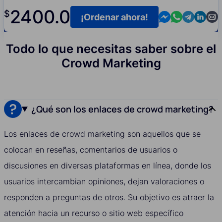
2400.0
$
Contact us in M
Contact us i
Contact us
Contact
Cont
¡Ordenar ahora!
Todo lo que necesitas saber sobre el
Crowd Marketing
¿Qué son los enlaces de crowd marketing?
Los enlaces de crowd marketing son aquellos que se
colocan en reseñas, comentarios de usuarios o
discusiones en diversas plataformas en línea, donde los
usuarios intercambian opiniones, dejan valoraciones o
responden a preguntas de otros. Su objetivo es atraer la
atención hacia un recurso o sitio web específico