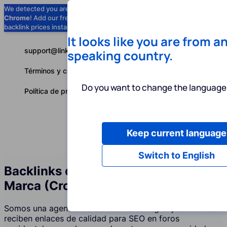
We detected you are using
Google
Chrome
! Add our free extension to check
Add to Chrome (Free) →
backlink prices instantly as you browse.
It looks like you are from a
support@linkbuilder.com
speaking country.
Términos y condiciones
Do you want to change the language 
Política de privacidad
Keep current language
Servicios
P
Español
Switch to English
Backlinks de Foros y Menciones de
Marca (Crowd Marketing)
Somos una agencia de crowd marketing cuyos clientes
reciben enlaces de calidad para SEO en foros