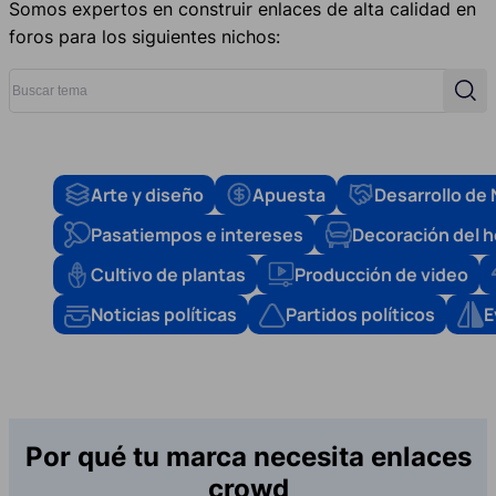
Somos expertos en construir enlaces de alta calidad en
foros para los siguientes nichos:
Buscar tema
Busc
Arte y diseño
Apuesta
Desarrollo de
Pasatiempos e intereses
Decoración del 
Cultivo de plantas
Producción de video
Noticias políticas
Partidos políticos
E
Por qué tu marca necesita enlaces
crowd