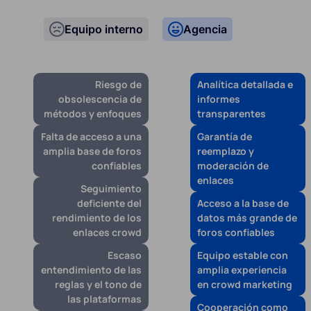
Equipo interno
Agencia
Riesgo de
Analítica detallada e
obsolescencia de
informes
métodos y enfoques
transparentes
Falta de acceso a una
Garantía de
amplia base de foros
reemplazo y
confiables
moderación de
enlaces
Seguimiento
deficiente del
Acceso a la base de
rendimiento de los
datos más grande de
enlaces crowd
foros confiables
Escaso
Equipo estable con
entendimiento de las
amplia experiencia
reglas y el tono de
en crowd marketing
las plataformas
Cooperación como