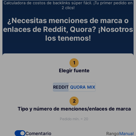
Calculadora de costos de backlinks súper fácil. ¡Tu primer pedido en
2 clics!
¿Necesitas menciones de marca o
enlaces de Reddit, Quora? ¡Nosotros
los tenemos!
Elegir fuente
REDDIT
QUORA
MIX
Tipo y número de menciones/enlaces de marca
Pedido mín. = 20
Comentario
Rango
Manual
Check if you want to select Dofollow backlinks
Select your t