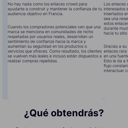
No hay nada como los enlaces crowd para
Los enlaces 
ayudarte a construir y mantener la confianza de tu
interesados e
audiencia objetivo en Francia.
insertados en
sea una rese
estos enlace
Cuando los compradores potenciales ven que una
durante much
marca se menciona en comunidades de nicho
hacia tu siti
respetadas por usuarios reales, desarrollan un
sentimiento de confianza hacia la marca y
aumentan su seguridad en los productos o
Gracias a su 
servicios que ofreces. Como resultado, los clientes
enlaces rara 
se vuelven más leales e incluso están dispuestos a
en una fuent
realizar compras repetidas.
Esto le da a
flujo constan
interactuar c
¿Qué obtendrás?