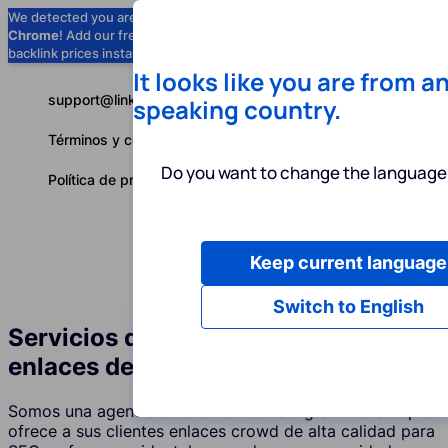
We detected you are using
Google
Chrome
! Add our free extension to check
Add to Chrome (Free) →
backlink prices instantly as you browse.
It looks like you are from a
support@linkbuilder.com
speaking country.
Términos y condiciones
Do you want to change the language 
Política de privacidad
Keep current language
Servicios
P
Español
Switch to English
Servicios de construcción de
enlaces de foros (Crowd) en Francia
Somos una agencia de crowd marketing en Francia que
ofrece a sus clientes enlaces crowd de alta calidad para