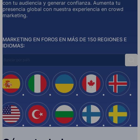
con tu audiencia y generar confianza. Aumenta tu
presencia global con nuestra experiencia en crowd
marketing.
MARKETING EN FOROS EN MÁS DE 150 REGIONES E
IDIOMAS:
Buscar por país
Busc
España
Italia
Ucrania
Canadá
Islandi
EE.UU
Turquía
Bulgaria
Finlandia
Suecia