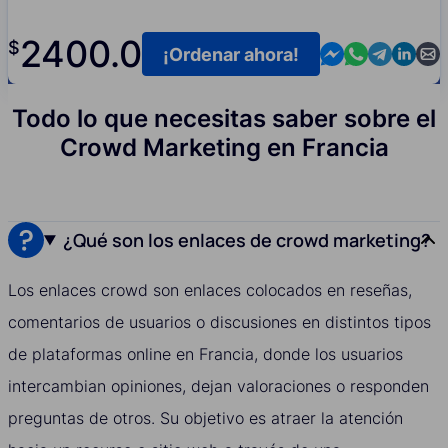
2400.0
$
Contact us in M
Contact us i
Contact us
Contact
Cont
¡Ordenar ahora!
Todo lo que necesitas saber sobre el
Crowd Marketing en Francia
¿Qué son los enlaces de crowd marketing?
Los enlaces crowd son enlaces colocados en reseñas,
comentarios de usuarios o discusiones en distintos tipos
de plataformas online en Francia, donde los usuarios
intercambian opiniones, dejan valoraciones o responden
preguntas de otros. Su objetivo es atraer la atención