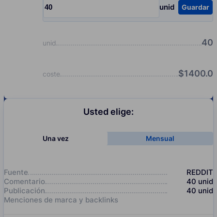
unid
Guardar
Input quantity, pcs
40
unid
$
1400.0
coste
Usted elige:
Una vez
Mensual
Fuente
REDDIT
Comentario
40
unid
Publicación
40
unid
Menciones de marca y backlinks