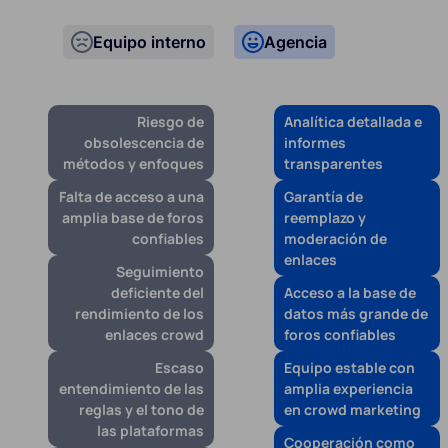
Equipo interno
Agencia
Riesgo de
Analítica detallada e
obsolescencia de
informes
métodos y enfoques
transparentes
Falta de acceso a una
Garantía de
amplia base de foros
reemplazo y
confiables
moderación de
enlaces
Seguimiento
deficiente del
Acceso a la base de
rendimiento de los
datos más grande de
enlaces crowd
foros confiables
Escaso
Equipo estable con
entendimiento de las
amplia experiencia
reglas y el tono de
en crowd marketing
las plataformas
Cooperación como