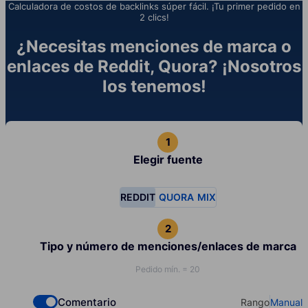
Calculadora de costos de backlinks súper fácil. ¡Tu primer pedido en
2 clics!
¿Necesitas menciones de marca o
enlaces de Reddit, Quora? ¡Nosotros
los tenemos!
Elegir fuente
REDDIT
QUORA
MIX
Tipo y número de menciones/enlaces de marca
Pedido mín. = 20
Comentario
Rango
Manual
Check if you want to select Dofollow backlinks
Select your t