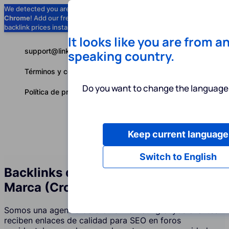
We detected you are using
Google
Chrome
! Add our free extension to check
Add to Chrome (Free) →
backlink prices instantly as you browse.
It looks like you are from a
support@linkbuilder.com
speaking country.
Términos y condiciones
Do you want to change the language 
Política de privacidad
Keep current language
Servicios
P
Español
Switch to English
Backlinks de Foros y Menciones de
Marca (Crowd Marketing)
Somos una agencia de crowd marketing cuyos clientes
reciben enlaces de calidad para SEO en foros