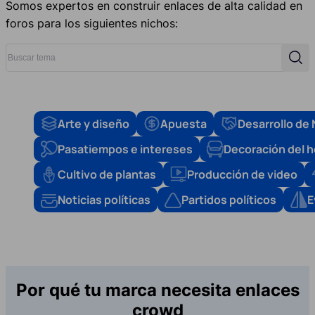
Somos expertos en construir enlaces de alta calidad en
foros para los siguientes nichos:
Buscar tema
Busc
Arte y diseño
Apuesta
Desarrollo de
Pasatiempos e intereses
Decoración del 
Cultivo de plantas
Producción de video
Noticias políticas
Partidos políticos
E
Por qué tu marca necesita enlaces
crowd