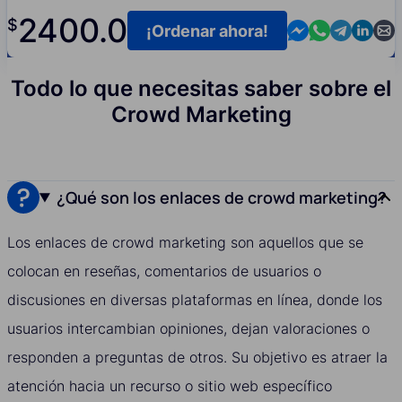
2400.0
$
Contact us in M
Contact us i
Contact us
Contact
Cont
¡Ordenar ahora!
Todo lo que necesitas saber sobre el
Crowd Marketing
¿Qué son los enlaces de crowd marketing?
Los enlaces de crowd marketing son aquellos que se
colocan en reseñas, comentarios de usuarios o
discusiones en diversas plataformas en línea, donde los
usuarios intercambian opiniones, dejan valoraciones o
responden a preguntas de otros. Su objetivo es atraer la
atención hacia un recurso o sitio web específico