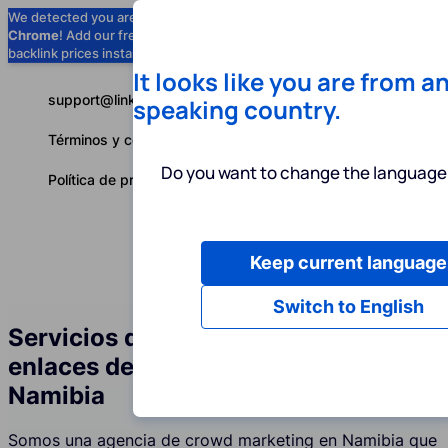
We detected you are using
Google
Chrome
! Add our free extension to check
Add to Chrome (Free) →
backlink prices instantly as you browse.
It looks like you are from a
support@linkbuilder.com
speaking country.
Términos y condiciones
Do you want to change the language 
Política de privacidad
Keep current language
Servicios
P
Español
Switch to English
Servicios de construcción de
enlaces de foros (Crowd) en
Namibia
Somos una agencia de crowd marketing en Namibia que