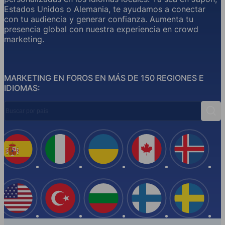
Estados Unidos o Alemania, te ayudamos a conectar
con tu audiencia y generar confianza. Aumenta tu
presencia global con nuestra experiencia en crowd
marketing.
MARKETING EN FOROS EN MÁS DE 150 REGIONES E
IDIOMAS:
Buscar por país
Busc
España
Italia
Ucrania
Canadá
Islandi
EE.UU
Turquía
Bulgaria
Finlandia
Suecia