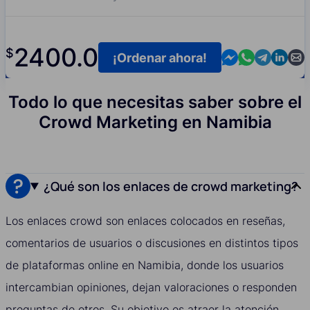
2400.0
$
Contact us in M
Contact us i
Contact us
Contact
Cont
¡Ordenar ahora!
Todo lo que necesitas saber sobre el
Crowd Marketing en Namibia
¿Qué son los enlaces de crowd marketing?
Los enlaces crowd son enlaces colocados en reseñas,
comentarios de usuarios o discusiones en distintos tipos
de plataformas online en Namibia, donde los usuarios
intercambian opiniones, dejan valoraciones o responden
preguntas de otros. Su objetivo es atraer la atención