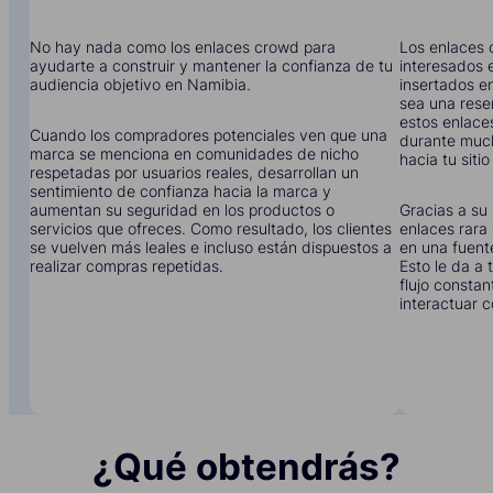
No hay nada como los enlaces crowd para
Los enlaces 
ayudarte a construir y mantener la confianza de tu
interesados e
audiencia objetivo en Namibia.
insertados en
sea una rese
estos enlace
Cuando los compradores potenciales ven que una
durante much
marca se menciona en comunidades de nicho
hacia tu siti
respetadas por usuarios reales, desarrollan un
sentimiento de confianza hacia la marca y
aumentan su seguridad en los productos o
Gracias a su 
servicios que ofreces. Como resultado, los clientes
enlaces rara 
se vuelven más leales e incluso están dispuestos a
en una fuent
realizar compras repetidas.
Esto le da a
flujo constan
interactuar c
¿Qué obtendrás?