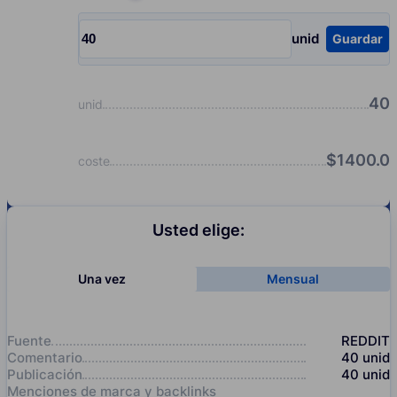
Choose quantity, pcs
unid
Guardar
Input quantity, pcs
40
unid
$
1400.0
coste
Usted elige:
Una vez
Mensual
Fuente
REDDIT
Comentario
40
unid
Publicación
40
unid
Menciones de marca y backlinks