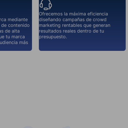
Ofrecemos la máxima eficiencia
rca mediante
diseñando campañas de crowd
a de contenido
marketing rentables que generan
s de alta
resultados reales dentro de tu
que tu marca
presupuesto.
audiencia más