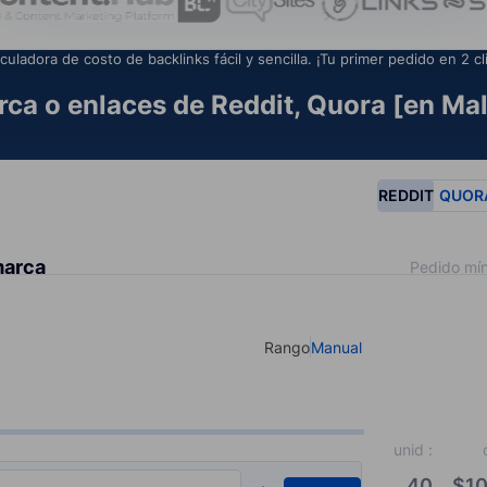
culadora de costo de backlinks fácil y sencilla. ¡Tu primer pedido en 2 cl
ca o enlaces de Reddit, Quora [en Mal
REDDIT
QUOR
marca
Pedido mín
Rango
Manual
Select your type of input
unid
:
40
$
10