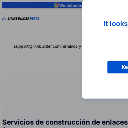
We detected you are using
Google 
It look
support@linkbuilder.com
Términos y condiciones
Política de 
Ke
Servicios de construcción de enlaces