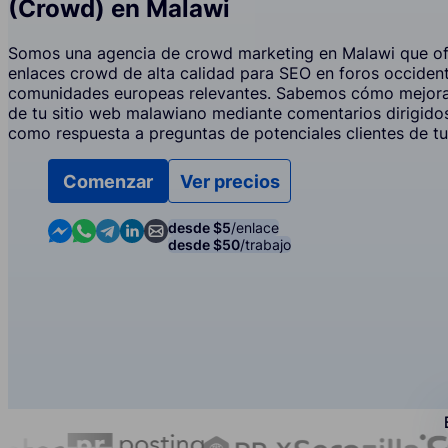
(Crowd) en Malawi
Somos una agencia de crowd marketing en Malawi que ofr
enlaces crowd de alta calidad para SEO en foros occiden
comunidades europeas relevantes. Sabemos cómo mejora
de tu sitio web malawiano mediante comentarios dirigidos
como respuesta a preguntas de potenciales clientes de tu
Comenzar
Ver precios
Contact us in Messenger
Contact us in WhatsApp
Contact us in Telegram
Contact us in Linkedin
Contact us by email
desde $5
/enlace
desde $50
/trabajo