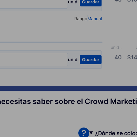
unid
Guardar
Rango
Manual
Select your type of input
unid
:
40
$
14
unid
Guardar
necesitas saber sobre el Crowd Market
¿Dónde se colo