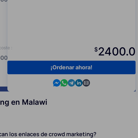
2400.0
coste
:
$
00.0
¡Ordenar ahora!
Contact us in Messenger
Contact us in WhatsApp
Contact us in Telegram
Contact us in Viber
Contact us by email
ing en Malawi
can los enlaces de crowd marketing?