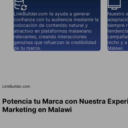
LinkBuilder.com te ayuda a generar
Nuestro 
confianza con tu audiencia mediante la
adaptació
colocación de contenido natural y
siempre r
atractivo en plataformas malawiano
tendencia
relevantes, creando interacciones
campañas
genuinas que refuerzan la credibilidad
nicho y a
de tu marca.
Malawi.
LinkBuilder.com
Potencia tu Marca con Nuestra Exper
Marketing en Malawi