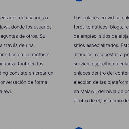
entarios de usuarios o
Los enlaces crowd se col
lawi, donde los usuarios
foros temáticos, blogs, r
reguntas de otros. Su
de empleo, sitios de aloj
 a través de una
sitios especializados. E
r sitios en los motores
artículos, respuestas a p
nfianza tanto en los
servicio específico o enl
ding consiste en crear un
enlaces dentro del conte
 conversación de forma
elección de las platafor
alawi.
en Malawi, del nivel de c
dentro de él, así como de