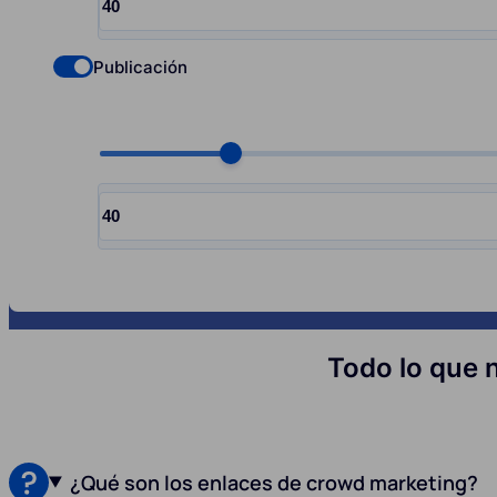
Input quantity, pcs
Publicación
Check if you want to select Nofollow backlinks
Choose quantity, pcs
Input quantity, pcs
Todo lo que 
¿Qué son los enlaces de crowd marketing?