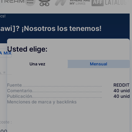
ics!
awi]? ¡Nosotros los tenemos!
Usted elige:
A
MIX
Una vez
Mensual
. = 20
Fuente
REDDIT
Comentario
40
unid
Publicación
40
unid
Menciones de marca y backlinks
coste
:
00.0