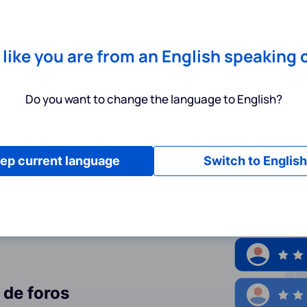
Chrome
! Add our free extension to check backlink prices instantly 
Servicios
Productos
Precios
Recursos
Ayuda
s like you are from an English speaking 
Do you want to change the language to English?
privacidad
ep current language
Switch to English
 de foros