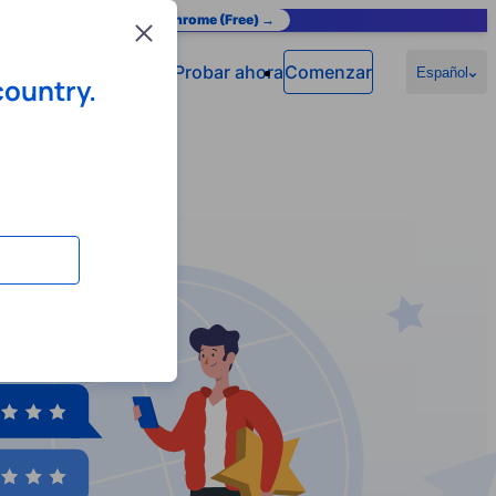
as you browse.
Add to Chrome (Free) →
Close
Probar ahora
Comenzar
Español
country.