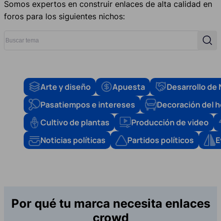
Somos expertos en construir enlaces de alta calidad en
foros para los siguientes nichos:
Buscar tema
Busc
Arte y diseño
Apuesta
Desarrollo de
Pasatiempos e intereses
Decoración del 
Cultivo de plantas
Producción de video
Noticias políticas
Partidos políticos
E
Por qué tu marca necesita enlaces
crowd