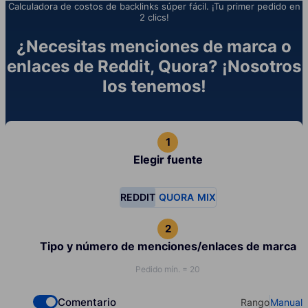
Calculadora de costos de backlinks súper fácil. ¡Tu primer pedido en
2 clics!
¿Necesitas menciones de marca o
enlaces de Reddit, Quora? ¡Nosotros
los tenemos!
Elegir fuente
REDDIT
QUORA
MIX
Tipo y número de menciones/enlaces de marca
Pedido mín. = 20
Comentario
Rango
Manual
Check if you want to select Dofollow backlinks
Select your t