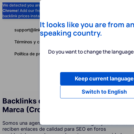
We detected you are using
Google
Chrome
! Add our free extension to check
Add to Chrome (Free) →
backlink prices instantly as you browse.
It looks like you are from a
support@linkbuilder.com
speaking country.
Términos y condiciones
Do you want to change the language 
Política de privacidad
Keep current language
Servicios
P
Español
Switch to English
Backlinks de Foros y Menciones de
Marca (Crowd Marketing)
Somos una agencia de crowd marketing cuyos clientes
reciben enlaces de calidad para SEO en foros