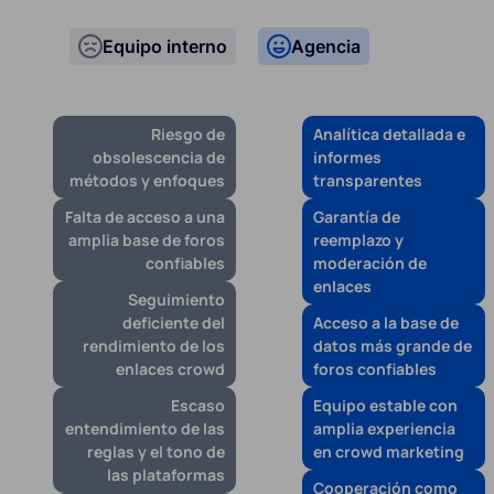
Equipo interno
Agencia
Riesgo de
Analítica detallada e
obsolescencia de
informes
métodos y enfoques
transparentes
Falta de acceso a una
Garantía de
amplia base de foros
reemplazo y
confiables
moderación de
enlaces
Seguimiento
deficiente del
Acceso a la base de
rendimiento de los
datos más grande de
enlaces crowd
foros confiables
Escaso
Equipo estable con
entendimiento de las
amplia experiencia
reglas y el tono de
en crowd marketing
las plataformas
Cooperación como