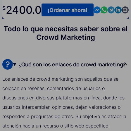
2400.0
$
Contact us in M
Contact us i
Contact us
Contact
Cont
¡Ordenar ahora!
Todo lo que necesitas saber sobre el
Crowd Marketing
¿Qué son los enlaces de crowd marketing?
Los enlaces de crowd marketing son aquellos que se
colocan en reseñas, comentarios de usuarios o
discusiones en diversas plataformas en línea, donde los
usuarios intercambian opiniones, dejan valoraciones o
responden a preguntas de otros. Su objetivo es atraer la
atención hacia un recurso o sitio web específico