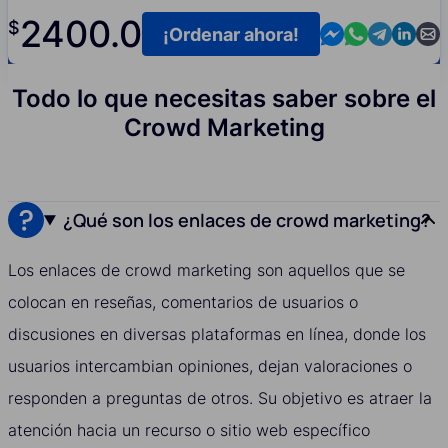
2400.0
$
Contact us in M
Contact us i
Contact us
Contact
Cont
¡Ordenar ahora!
Todo lo que necesitas saber sobre el
Crowd Marketing
¿Qué son los enlaces de crowd marketing?
Los enlaces de crowd marketing son aquellos que se
colocan en reseñas, comentarios de usuarios o
discusiones en diversas plataformas en línea, donde los
usuarios intercambian opiniones, dejan valoraciones o
responden a preguntas de otros. Su objetivo es atraer la
atención hacia un recurso o sitio web específico