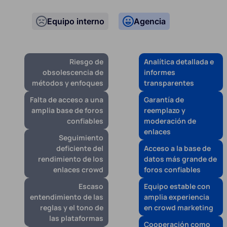
Equipo interno
Agencia
Riesgo de
Analítica detallada e
obsolescencia de
informes
métodos y enfoques
transparentes
Falta de acceso a una
Garantía de
amplia base de foros
reemplazo y
confiables
moderación de
enlaces
Seguimiento
deficiente del
Acceso a la base de
rendimiento de los
datos más grande de
enlaces crowd
foros confiables
Escaso
Equipo estable con
entendimiento de las
amplia experiencia
reglas y el tono de
en crowd marketing
las plataformas
Cooperación como