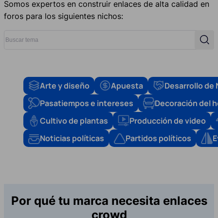
Somos expertos en construir enlaces de alta calidad en
foros para los siguientes nichos:
Buscar tema
Busc
Arte y diseño
Apuesta
Desarrollo de
Pasatiempos e intereses
Decoración del 
Cultivo de plantas
Producción de video
Noticias políticas
Partidos políticos
E
Por qué tu marca necesita enlaces
crowd