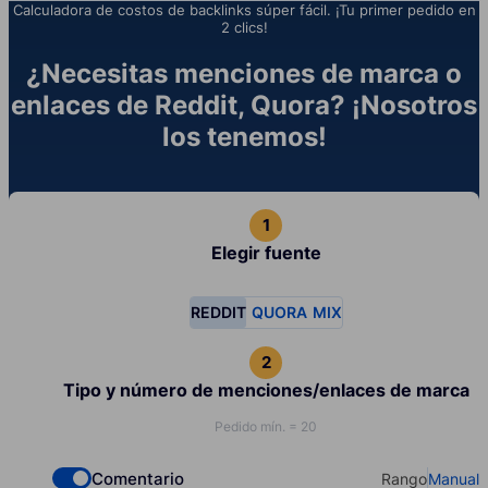
Calculadora de costos de backlinks súper fácil. ¡Tu primer pedido en
2 clics!
¿Necesitas menciones de marca o
enlaces de Reddit, Quora? ¡Nosotros
los tenemos!
Elegir fuente
REDDIT
QUORA
MIX
Tipo y número de menciones/enlaces de marca
Pedido mín. = 20
Comentario
Rango
Manual
Check if you want to select Dofollow backlinks
Select your t