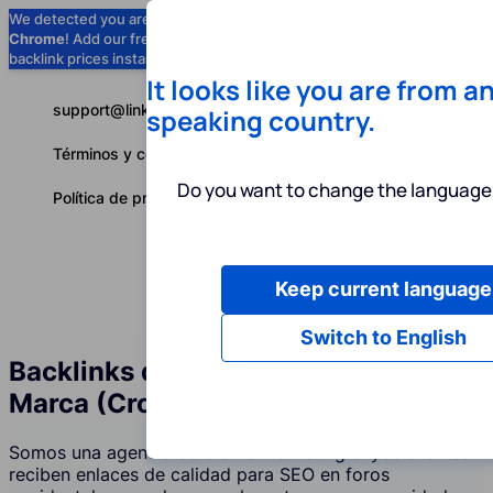
We detected you are using
Google
Chrome
! Add our free extension to check
Add to Chrome (Free) →
backlink prices instantly as you browse.
It looks like you are from a
support@linkbuilder.com
speaking country.
Términos y condiciones
Do you want to change the language 
Política de privacidad
Keep current language
Servicios
P
Español
Switch to English
Backlinks de Foros y Menciones de
Marca (Crowd Marketing)
Somos una agencia de crowd marketing cuyos clientes
reciben enlaces de calidad para SEO en foros