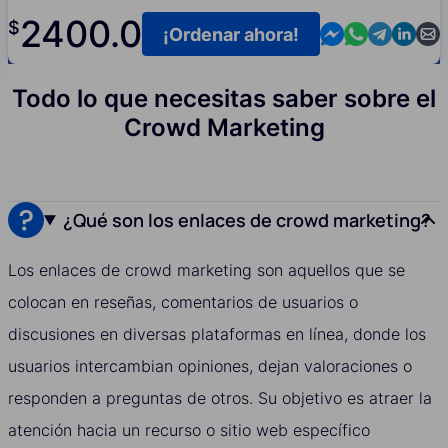
2400.0
$
Contact us in M
Contact us i
Contact us
Contact
Cont
¡Ordenar ahora!
Todo lo que necesitas saber sobre el
Crowd Marketing
¿Qué son los enlaces de crowd marketing?
Los enlaces de crowd marketing son aquellos que se
colocan en reseñas, comentarios de usuarios o
discusiones en diversas plataformas en línea, donde los
usuarios intercambian opiniones, dejan valoraciones o
responden a preguntas de otros. Su objetivo es atraer la
atención hacia un recurso o sitio web específico