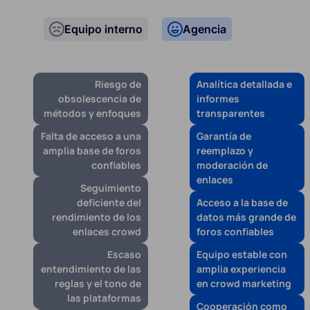
Equipo interno
Agencia
Riesgo de
Analítica detallada e
obsolescencia de
informes
métodos y enfoques
transparentes
Falta de acceso a una
Garantía de
amplia base de foros
reemplazo y
confiables
moderación de
enlaces
Seguimiento
deficiente del
Acceso a la base de
rendimiento de los
datos más grande de
enlaces crowd
foros confiables
Escaso
Equipo estable con
entendimiento de las
amplia experiencia
reglas y el tono de
en crowd marketing
las plataformas
Cooperación como