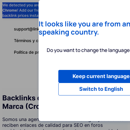
We detected you are using
Google
Chrome
! Add our free extension to check
Add to Chrome (Free) →
backlink prices instantly as you browse.
It looks like you are from a
support@linkbuilder.com
speaking country.
Términos y condiciones
Do you want to change the language 
Política de privacidad
Keep current language
Servicios
P
Español
Switch to English
Backlinks de Foros y Menciones de
Marca (Crowd Marketing)
Somos una agencia de crowd marketing cuyos clientes
reciben enlaces de calidad para SEO en foros