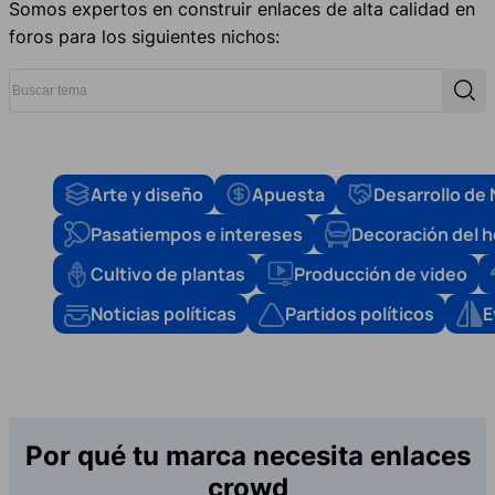
Somos expertos en construir enlaces de alta calidad en
foros para los siguientes nichos:
Buscar tema
Busc
Arte y diseño
Apuesta
Desarrollo de
Pasatiempos e intereses
Decoración del 
Cultivo de plantas
Producción de video
Noticias políticas
Partidos políticos
E
Por qué tu marca necesita enlaces
crowd