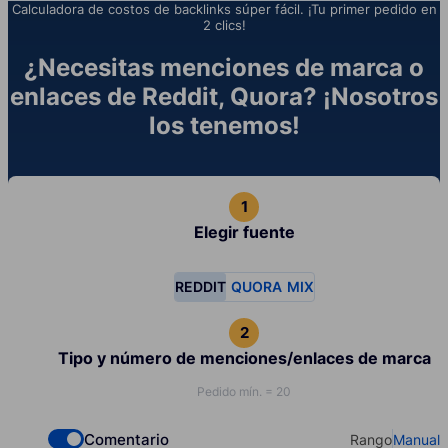
Calculadora de costos de backlinks súper fácil. ¡Tu primer pedido en
2 clics!
¿Necesitas menciones de marca o
enlaces de Reddit, Quora? ¡Nosotros
los tenemos!
Elegir fuente
REDDIT
QUORA
MIX
Tipo y número de menciones/enlaces de marca
Pedido mín. = 20
Comentario
Rango
Manual
Check if you want to select Dofollow backlinks
Select your t