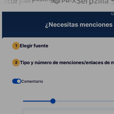
C
¿Necesitas menciones 
Elegir fuente
Tipo y número de menciones/enlaces de 
Comentario
Check if you want to select Dofollow backlinks
Choose quantity, pcs