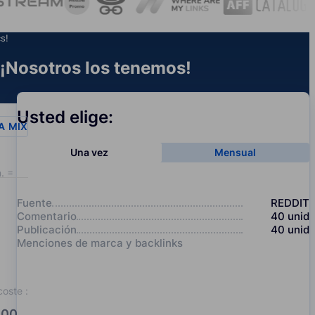
s!
¡Nosotros los tenemos!
Usted elige:
A
MIX
Una vez
Mensual
. = 20
Fuente
REDDIT
Comentario
40
unid
Publicación
40
unid
Menciones de marca y backlinks
coste
:
00.0