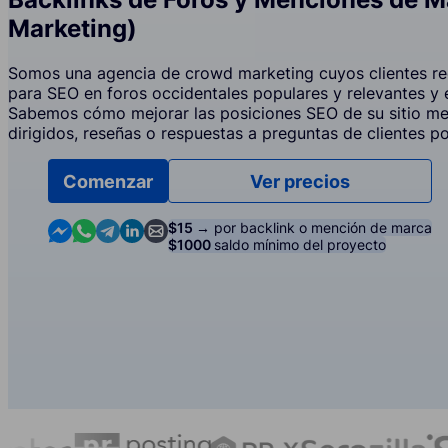
Marketing)
Somos una agencia de crowd marketing cuyos clientes re
para SEO en foros occidentales populares y relevantes y
Sabemos cómo mejorar las posiciones SEO de su sitio m
dirigidos, reseñas o respuestas a preguntas de clientes p
Comenzar
Ver precios
Contact us in Messenger
Contact us in WhatsApp
Contact us in Telegram
Contact us in Linkedin
Contact us by email
$15 →
por backlink o mención de marca
$1000
saldo mínimo del proyecto