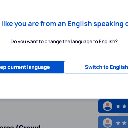
Chrome
! Add our free extension to check backlink prices instantly 
Servicios
Productos
Precios
Recursos
Ayuda
s like you are from an English speaking 
Do you want to change the language to English?
privacidad
ep current language
Switch to English
Marca (Crowd