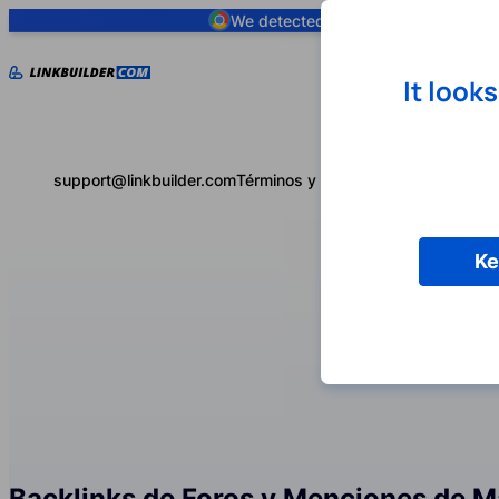
We detected you are using
Google 
It look
support@linkbuilder.com
Términos y condiciones
Política de 
Ke
Backlinks de Foros y Menciones de 