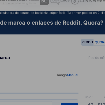
alculadora de costos de backlinks súper fácil. ¡Tu primer pedido en 2 clic
de marca o enlaces de Reddit, Quora? 
REDDIT
QUOR
marca
Pedido mín
Rango
Manual
Select your type of input
unid
:
40
$
10