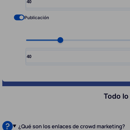
Input quantity, pcs
Publicación
Check if you want to select Nofollow backlinks
Choose quantity, pcs
Input quantity, pcs
Todo lo
¿Qué son los enlaces de crowd marketing?