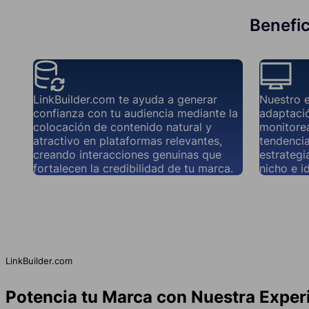
Benefic
LinkBuilder.com te ayuda a generar
Nuestro 
confianza con tu audiencia mediante la
adaptació
colocación de contenido natural y
monitorea
atractivo en plataformas relevantes,
tendencia
creando interacciones genuinas que
estrategi
fortalecen la credibilidad de tu marca.
nicho e i
LinkBuilder.com
Potencia tu Marca con Nuestra Exper