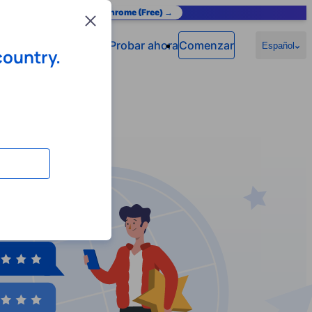
as you browse.
Add to Chrome (Free) →
Close
Probar ahora
Comenzar
Español
country.