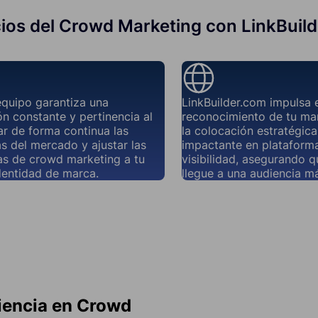
ios del Crowd Marketing con LinkBuil
equipo garantiza una
LinkBuilder.com impulsa 
n constante y pertinencia al
reconocimiento de tu ma
r de forma continua las
la colocación estratégic
s del mercado y ajustar las
impactante en plataforma
as de crowd marketing a tu
visibilidad, asegurando 
dentidad de marca.
llegue a una audiencia má
iencia en Crowd