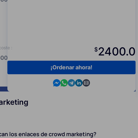
2400.0
coste
:
$
00.0
¡Ordenar ahora!
Contact us in Messenger
Contact us in WhatsApp
Contact us in Telegram
Contact us in Viber
Contact us by email
arketing
can los enlaces de crowd marketing?