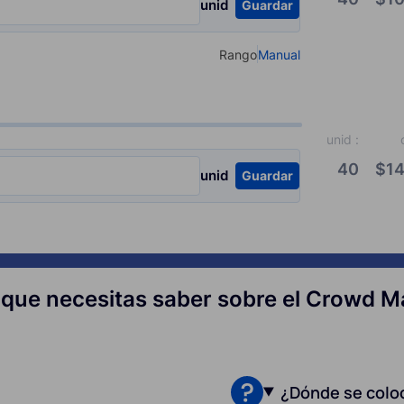
unid
Guardar
Rango
Manual
Select your type of input
unid
:
40
$
14
unid
Guardar
 que necesitas saber sobre el Crowd M
¿Dónde se colo