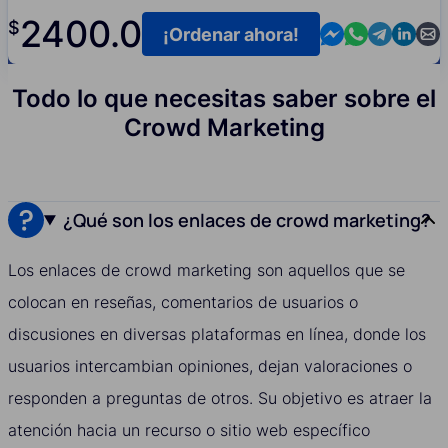
2400.0
$
Contact us in M
Contact us i
Contact us
Contact
Cont
¡Ordenar ahora!
Todo lo que necesitas saber sobre el
Crowd Marketing
¿Qué son los enlaces de crowd marketing?
Los enlaces de crowd marketing son aquellos que se
colocan en reseñas, comentarios de usuarios o
discusiones en diversas plataformas en línea, donde los
usuarios intercambian opiniones, dejan valoraciones o
responden a preguntas de otros. Su objetivo es atraer la
atención hacia un recurso o sitio web específico