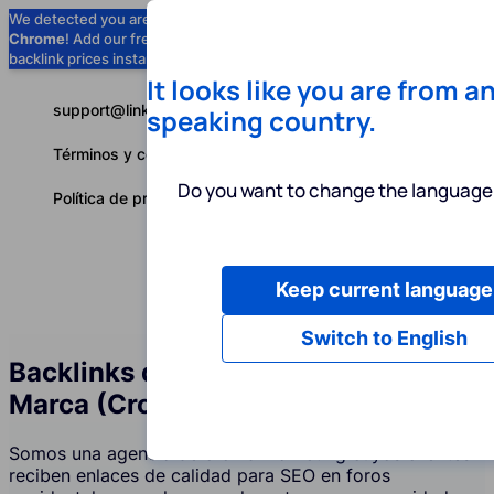
We detected you are using
Google
Chrome
! Add our free extension to check
Add to Chrome (Free) →
backlink prices instantly as you browse.
It looks like you are from a
support@linkbuilder.com
speaking country.
Términos y condiciones
Do you want to change the language 
Política de privacidad
Keep current language
Servicios
P
Español
Switch to English
Backlinks de Foros y Menciones de
Marca (Crowd Marketing)
Somos una agencia de crowd marketing cuyos clientes
reciben enlaces de calidad para SEO en foros