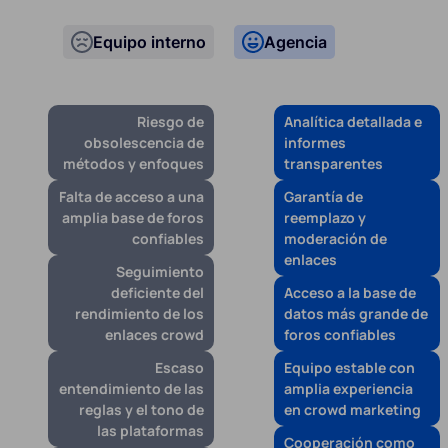
Equipo interno
Agencia
Riesgo de
Analítica detallada e
obsolescencia de
informes
métodos y enfoques
transparentes
Falta de acceso a una
Garantía de
amplia base de foros
reemplazo y
confiables
moderación de
enlaces
Seguimiento
deficiente del
Acceso a la base de
rendimiento de los
datos más grande de
enlaces crowd
foros confiables
Escaso
Equipo estable con
entendimiento de las
amplia experiencia
reglas y el tono de
en crowd marketing
las plataformas
Cooperación como