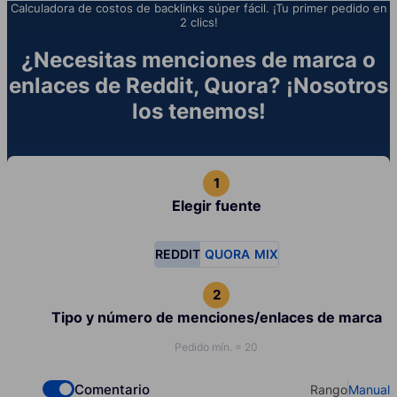
Calculadora de costos de backlinks súper fácil. ¡Tu primer pedido en
2 clics!
¿Necesitas menciones de marca o
enlaces de Reddit, Quora? ¡Nosotros
los tenemos!
Elegir fuente
REDDIT
QUORA
MIX
Tipo y número de menciones/enlaces de marca
Pedido mín. = 20
Comentario
Rango
Manual
Check if you want to select Dofollow backlinks
Select your t