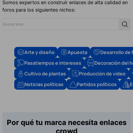
Somos expertos en construir enlaces de alta calidad en
foros para los siguientes nichos:
Buscar tema
Busc
Arte y diseño
Apuesta
Desarrollo de
Pasatiempos e intereses
Decoración del 
Cultivo de plantas
Producción de video
Noticias políticas
Partidos políticos
E
Por qué tu marca necesita enlaces
crowd