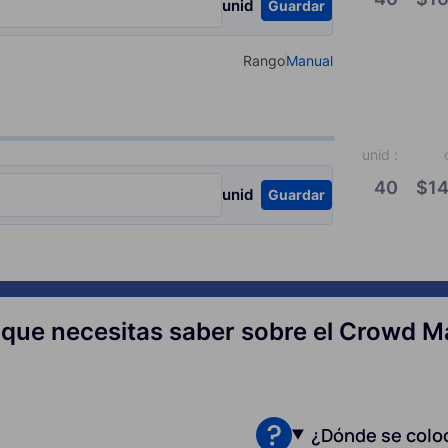
unid
Guardar
Rango
Manual
Select your type of input
unid
:
40
$
14
unid
Guardar
 que necesitas saber sobre el Crowd M
¿Dónde se colo