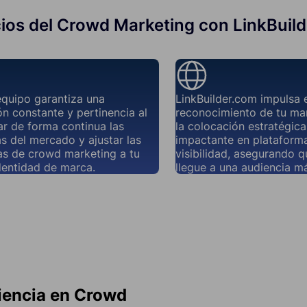
ios del Crowd Marketing con LinkBuil
equipo garantiza una
LinkBuilder.com impulsa 
n constante y pertinencia al
reconocimiento de tu ma
r de forma continua las
la colocación estratégic
s del mercado y ajustar las
impactante en plataforma
as de crowd marketing a tu
visibilidad, asegurando 
dentidad de marca.
llegue a una audiencia má
iencia en Crowd