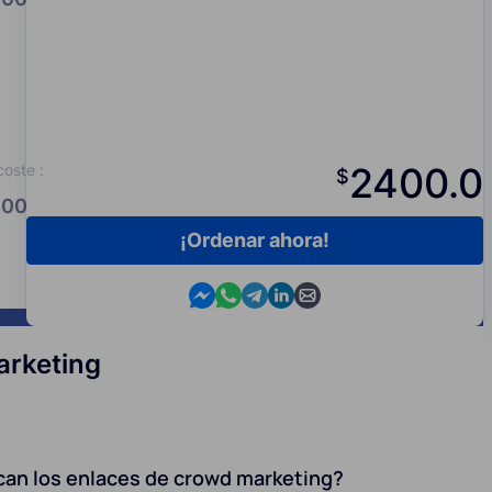
2400.0
coste
:
$
00.0
¡Ordenar ahora!
Contact us in Messenger
Contact us in WhatsApp
Contact us in Telegram
Contact us in Viber
Contact us by email
arketing
can los enlaces de crowd marketing?