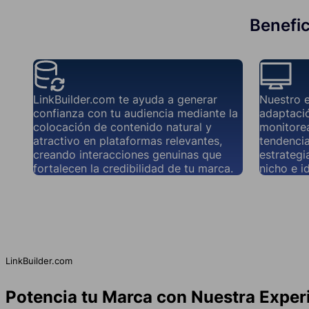
Benefic
LinkBuilder.com te ayuda a generar
Nuestro 
confianza con tu audiencia mediante la
adaptació
colocación de contenido natural y
monitorea
atractivo en plataformas relevantes,
tendencia
creando interacciones genuinas que
estrategi
fortalecen la credibilidad de tu marca.
nicho e i
LinkBuilder.com
Potencia tu Marca con Nuestra Exper