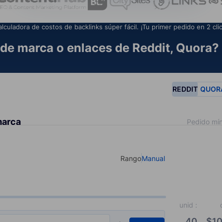
alculadora de costos de backlinks súper fácil. ¡Tu primer pedido en 2 clic
de marca o enlaces de Reddit, Quora? 
REDDIT
QUOR
marca
Pedido mín
Rango
Manual
Select your type of input
unid
:
40
$
10