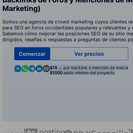
Marketing)
Somos una agencia de crowd marketing cuyos clientes re
para SEO en foros occidentales populares y relevantes y
Sabemos cómo mejorar las posiciones SEO de su sitio m
dirigidos, reseñas o respuestas a preguntas de clientes p
Comenzar
Ver precios
Contact us in Messenger
Contact us in WhatsApp
Contact us in Telegram
Contact us in Linkedin
Contact us by email
$15 →
por backlink o mención de marca
$1000
saldo mínimo del proyecto