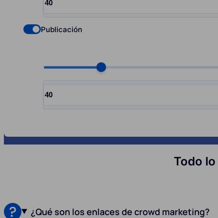
Input quantity, pcs
Publicación
Check if you want to select Nofollow backlinks
Choose quantity, pcs
Input quantity, pcs
Todo lo
¿Qué son los enlaces de crowd marketing?