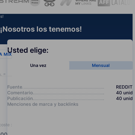
s!
¡Nosotros los tenemos!
Usted elige:
A
MIX
Una vez
Mensual
. = 20
Fuente
REDDIT
Comentario
40
unid
Publicación
40
unid
Menciones de marca y backlinks
coste
:
00.0