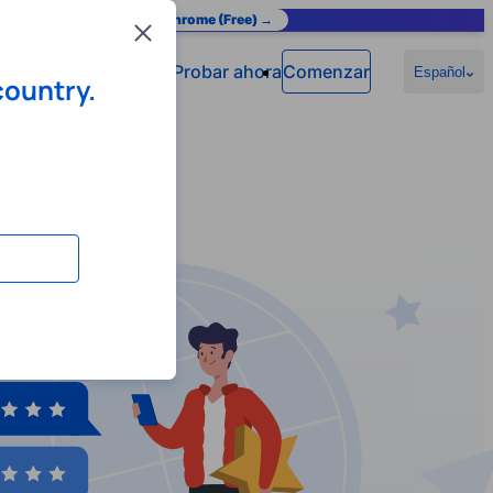
as you browse.
Add to Chrome (Free) →
Close
Probar ahora
Comenzar
Español
country.