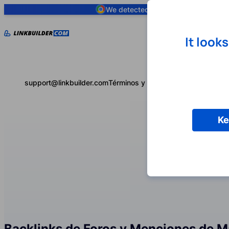
We detected you are using
Google 
It look
support@linkbuilder.com
Términos y condiciones
Política de 
Ke
Backlinks de Foros y Menciones de 