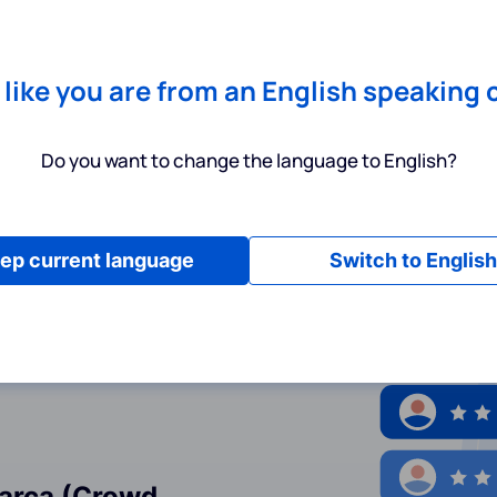
Chrome
! Add our free extension to check backlink prices instantly 
Servicios
Productos
Precios
Recursos
Ayuda
s like you are from an English speaking 
Do you want to change the language to English?
privacidad
ep current language
Switch to English
Marca (Crowd