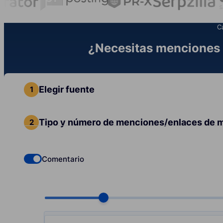
C
¿Necesitas menciones 
Elegir fuente
Tipo y número de menciones/enlaces de 
Comentario
Check if you want to select Dofollow backlinks
Choose quantity, pcs