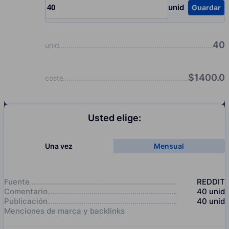
unid
Guardar
Input quantity, pcs
40
unid
$
1400.0
coste
Usted elige:
Una vez
Mensual
Fuente
REDDIT
Comentario
40
unid
Publicación
40
unid
Menciones de marca y backlinks