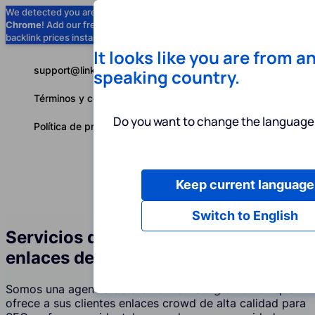
We detected you are using
Google
Chrome
! Add our free extension to check
Add to Chrome (Free) →
backlink prices instantly as you browse.
It looks like you are from a
support@linkbuilder.com
speaking country.
Términos y condiciones
Do you want to change the language 
Política de privacidad
Keep current language
Servicios
P
Español
Switch to English
Servicios de construcción de
enlaces de foros (Crowd) en Omán
Somos una agencia de crowd marketing en Omán que
ofrece a sus clientes enlaces crowd de alta calidad para