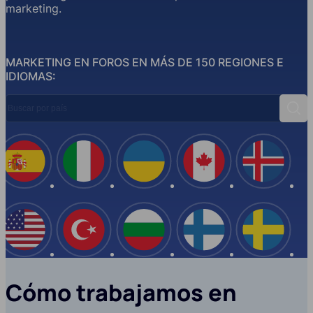
marketing.
MARKETING EN FOROS EN MÁS DE 150 REGIONES E
IDIOMAS:
Buscar por país
Busc
España
Italia
Ucrania
Canadá
Islandi
EE.UU
Turquía
Bulgaria
Finlandia
Suecia
Cómo trabajamos en