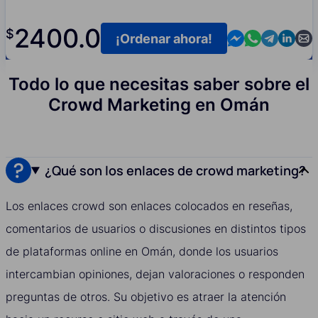
2400.0
$
Contact us in M
Contact us i
Contact us
Contact
Cont
¡Ordenar ahora!
Todo lo que necesitas saber sobre el
Crowd Marketing en Omán
¿Qué son los enlaces de crowd marketing?
Los enlaces crowd son enlaces colocados en reseñas,
comentarios de usuarios o discusiones en distintos tipos
de plataformas online en Omán, donde los usuarios
intercambian opiniones, dejan valoraciones o responden
preguntas de otros. Su objetivo es atraer la atención