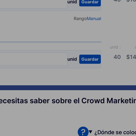
unid
Guardar
Rango
Manual
Select your type of input
unid
:
40
$
14
unid
Guardar
ecesitas saber sobre el Crowd Marketi
¿Dónde se colo