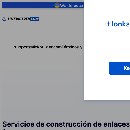
We detected you are using
Google 
It look
support@linkbuilder.com
Términos y condiciones
Política de 
Ke
Servicios de construcción de enlaces