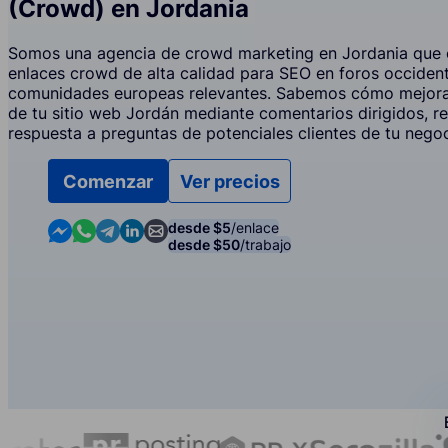
(Crowd) en Jordania
Somos una agencia de crowd marketing en Jordania que o
enlaces crowd de alta calidad para SEO en foros occiden
comunidades europeas relevantes. Sabemos cómo mejora
de tu sitio web Jordán mediante comentarios dirigidos, 
respuesta a preguntas de potenciales clientes de tu negoc
Comenzar
Ver precios
Contact us in Messenger
Contact us in WhatsApp
Contact us in Telegram
Contact us in Linkedin
Contact us by email
desde $5
/enlace
desde $50
/trabajo