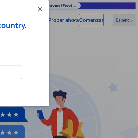
as you browse.
Add to Chrome (Free) →
Close
Probar ahora
Comenzar
Español
country.