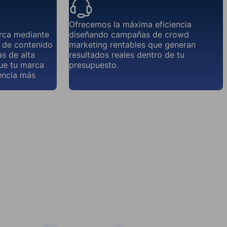
Ofrecemos la máxima eficiencia
rca mediante
diseñando campañas de crowd
a de contenido
marketing rentables que generan
s de alta
resultados reales dentro de tu
que tu marca
presupuesto.
encia más