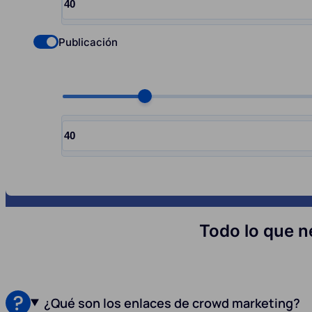
Input quantity, pcs
Publicación
Check if you want to select Nofollow backlinks
Choose quantity, pcs
Input quantity, pcs
Todo lo que n
¿Qué son los enlaces de crowd marketing?