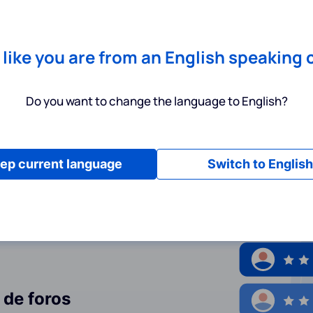
Chrome
! Add our free extension to check backlink prices instantly 
Servicios
Productos
Precios
Recursos
Ayuda
s like you are from an English speaking 
Do you want to change the language to English?
privacidad
ep current language
Switch to English
 de foros