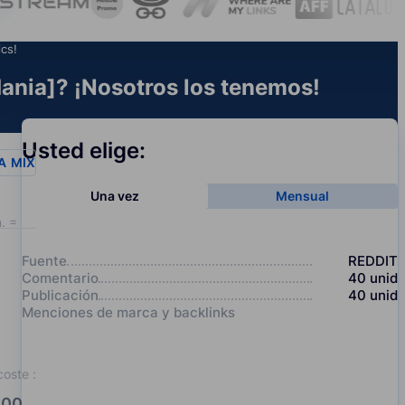
ics!
ania]? ¡Nosotros los tenemos!
Usted elige:
A
MIX
Una vez
Mensual
. = 20
Fuente
REDDIT
Comentario
40
unid
Publicación
40
unid
Menciones de marca y backlinks
coste
:
00.0