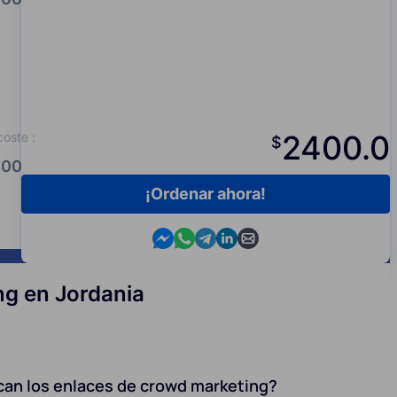
2400.0
coste
:
$
00.0
¡Ordenar ahora!
Contact us in Messenger
Contact us in WhatsApp
Contact us in Telegram
Contact us in Viber
Contact us by email
ng en Jordania
can los enlaces de crowd marketing?