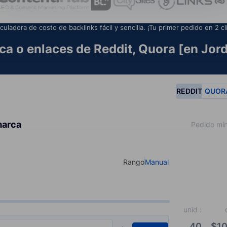
culadora de costo de backlinks fácil y sencilla. ¡Tu primer pedido en 2 cl
a o enlaces de Reddit, Quora [en Jord
REDDIT
QUOR
marca
Pedido mín
Rango
Manual
Select your type of input
unid
:
40
$
10