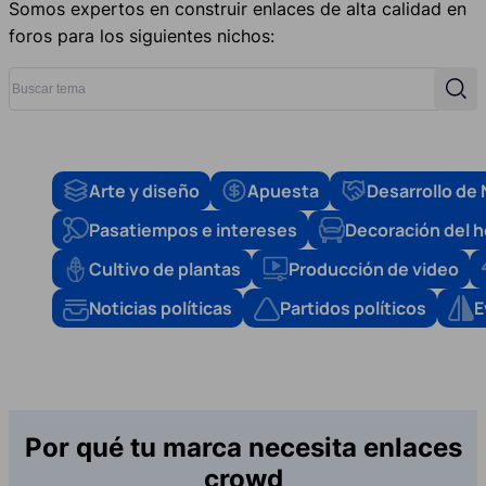
Somos expertos en construir enlaces de alta calidad en
foros para los siguientes nichos:
Buscar tema
Busc
Arte y diseño
Apuesta
Desarrollo de
Pasatiempos e intereses
Decoración del 
Cultivo de plantas
Producción de video
Noticias políticas
Partidos políticos
E
Por qué tu marca necesita enlaces
crowd