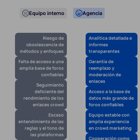
Equipo interno
Agencia
Riesgo de
Analítica detallada e
obsolescencia de
informes
métodos y enfoques
transparentes
Falta de acceso a una
Garantía de
amplia base de foros
reemplazo y
confiables
moderación de
enlaces
Seguimiento
deficiente del
Acceso a la base de
rendimiento de los
datos más grande de
enlaces crowd
foros confiables
Escaso
Equipo estable con
entendimiento de las
amplia experiencia
reglas y el tono de
en crowd marketing
las plataformas
Cooperación como