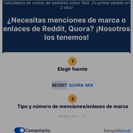
Calculadora de costos de backlinks súper fácil. ¡Tu primer pedido en
2 clics!
¿Necesitas menciones de marca o
enlaces de Reddit, Quora? ¡Nosotros
los tenemos!
Elegir fuente
REDDIT
QUORA
MIX
Tipo y número de menciones/enlaces de marca
Pedido mín. = 20
Comentario
Rango
Manual
Check if you want to select Dofollow backlinks
Select your t