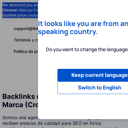
We detected you are using
Google
Chrome
! Add our free extension to check
Add to Chrome (Free) →
backlink prices instantly as you browse.
It looks like you are from a
support@linkbuilder.com
speaking country.
Términos y condiciones
Do you want to change the language 
Política de privacidad
Keep current language
Servicios
P
Español
Switch to English
Backlinks de Foros y Menciones de
Marca (Crowd Marketing)
Somos una agencia de crowd marketing cuyos clientes
reciben enlaces de calidad para SEO en foros