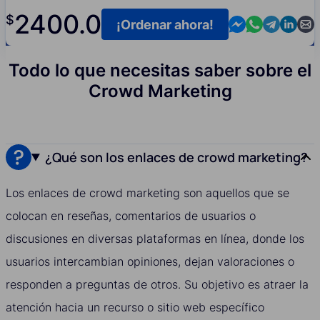
2400.0
$
Contact us in M
Contact us i
Contact us
Contact
Cont
¡Ordenar ahora!
Todo lo que necesitas saber sobre el
Crowd Marketing
¿Qué son los enlaces de crowd marketing?
Los enlaces de crowd marketing son aquellos que se
colocan en reseñas, comentarios de usuarios o
discusiones en diversas plataformas en línea, donde los
usuarios intercambian opiniones, dejan valoraciones o
responden a preguntas de otros. Su objetivo es atraer la
atención hacia un recurso o sitio web específico