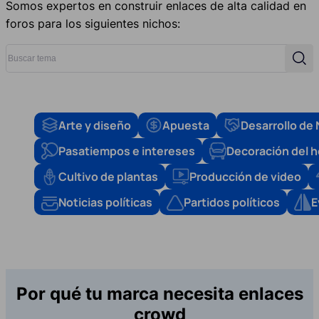
Somos expertos en construir enlaces de alta calidad en
foros para los siguientes nichos:
Buscar tema
Busc
Arte y diseño
Apuesta
Desarrollo de
Pasatiempos e intereses
Decoración del 
Cultivo de plantas
Producción de video
Noticias políticas
Partidos políticos
E
Por qué tu marca necesita enlaces
crowd