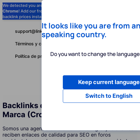
We detected you are using
Google
Chrome
! Add our free extension to check
Add to Chrome (Free) →
backlink prices instantly as you browse.
It looks like you are from a
support@linkbuilder.com
speaking country.
Términos y condiciones
Do you want to change the language 
Política de privacidad
Keep current language
Servicios
P
Español
Switch to English
Backlinks de Foros y Menciones de
Marca (Crowd Marketing)
Somos una agencia de crowd marketing cuyos clientes
reciben enlaces de calidad para SEO en foros