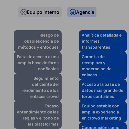
Equipo interno
Agencia
Riesgo de
Analítica detallada e
obsolescencia de
informes
métodos y enfoques
transparentes
Falta de acceso a una
Garantía de
amplia base de foros
reemplazo y
confiables
moderación de
enlaces
Seguimiento
deficiente del
Acceso a la base de
rendimiento de los
datos más grande de
enlaces crowd
foros confiables
Escaso
Equipo estable con
entendimiento de las
amplia experiencia
reglas y el tono de
en crowd marketing
las plataformas
Cooperación como