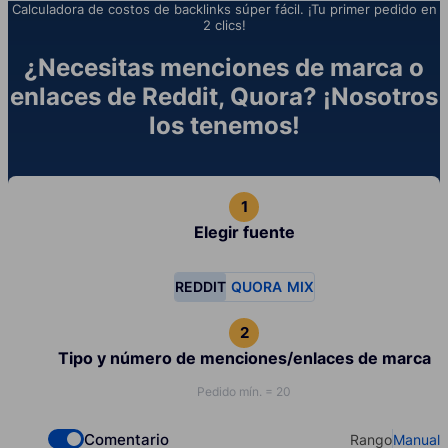
Calculadora de costos de backlinks súper fácil. ¡Tu primer pedido en
2 clics!
¿Necesitas menciones de marca o
enlaces de Reddit, Quora? ¡Nosotros
los tenemos!
Elegir fuente
REDDIT
QUORA
MIX
Tipo y número de menciones/enlaces de marca
Pedido mín. = 20
Comentario
Rango
Manual
Check if you want to select Dofollow backlinks
Select your t