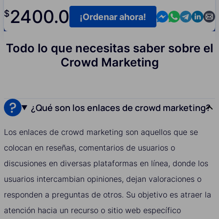
2400.0
$
Contact us in M
Contact us i
Contact us
Contact
Cont
¡Ordenar ahora!
Todo lo que necesitas saber sobre el
Crowd Marketing
¿Qué son los enlaces de crowd marketing?
Los enlaces de crowd marketing son aquellos que se
colocan en reseñas, comentarios de usuarios o
discusiones en diversas plataformas en línea, donde los
usuarios intercambian opiniones, dejan valoraciones o
responden a preguntas de otros. Su objetivo es atraer la
atención hacia un recurso o sitio web específico