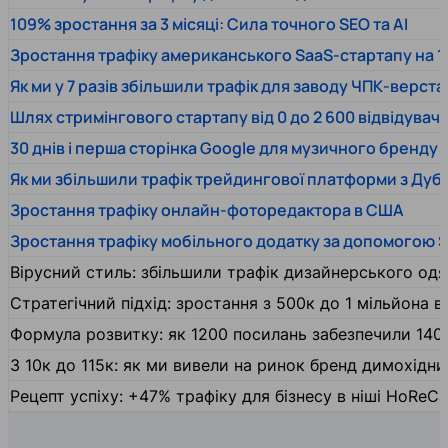
109% зростання за 3 місяці: Сила точного SEO та AI
Зростання трафіку американського SaaS-стартапу на 1
Як ми у 7 разів збільшили трафік для заводу ЧПК-верста
Шлях стримінгового стартапу від 0 до 2 600 відвідувачів
30 днів і перша сторінка Google для музичного бренду
Як ми збільшили трафік трейдингової платформи з Дуб
Зростання трафіку онлайн-фоторедактора в США
Зростання трафіку мобільного додатку за допомогою 
Вірусний стиль: збільшили трафік дизайнерського одяг
Стратегічний підхід: зростання з 500к до 1 мільйона ві
Формула розвитку: як 1200 посилань забезпечили 140
З 10к до 115к: як ми вивели на ринок бренд димохідн
Рецепт успіху: +47% трафіку для бізнесу в ніші HoReCa