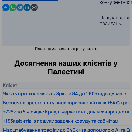
конкурентност
Contact us in Messenger
Contact us in WhatsApp
Contact us in Telegram
Contact us in Linkedin
Contact us by email
Пошук відпов
посилань.
Платформа видатних результатів
Досягнення наших клієнтів у
Палестині
Клієнт
Якість проти кількості: Зріст з 84 до 1 605 відвідувачів
Безпечне зростання у високоризиковій ніші: +54% траф
+726к за 5 місяців: Крауд-маркетинг для міжнародної 
+153к візитів із пошуку завдяки крауду та сабмітам
Масштабування трафіку до 640к+ за допомогою AI та En