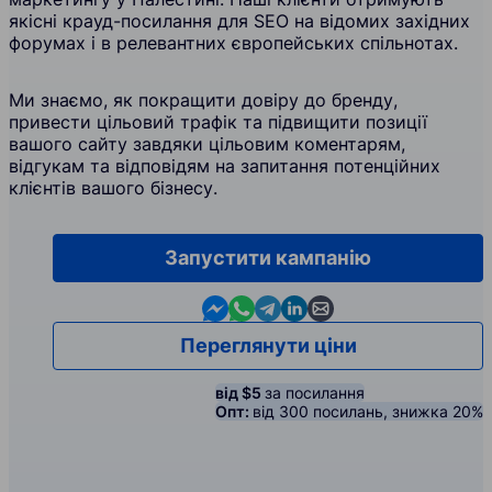
якісні крауд-посилання для SEO на відомих західних
форумах і в релевантних європейських спільнотах.
Ми знаємо, як покращити довіру до бренду,
привести цільовий трафік та підвищити позиції
вашого сайту завдяки цільовим коментарям,
відгукам та відповідям на запитання потенційних
клієнтів вашого бізнесу.
Запустити кампанію
Contact us in Messenger
Contact us in WhatsApp
Contact us in Telegram
Contact us in Linkedin
Contact us by email
Переглянути ціни
від $5
за посилання
Опт:
від 300 посилань, знижка 20%