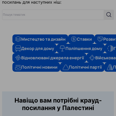
посилань для наступних ніш:
Пошук тематик
Пош
Мистецтво та дизайн
Ставки
Розви
Декор для дому
Поліпшення дому
Г
Відновлювані джерела енергії
Військова
Політичні новини
Політичні партії
П
Навіщо вам потрібні крауд-
посилання у Палестині