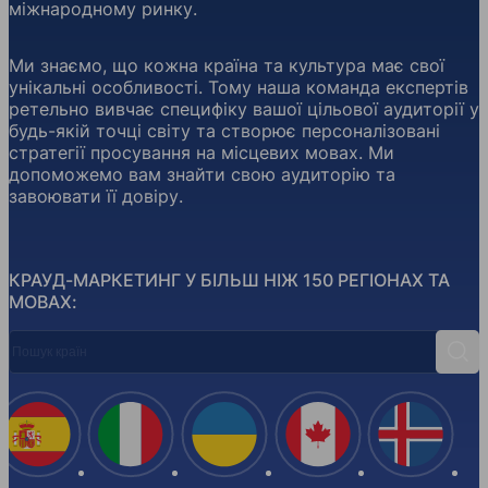
міжнародному ринку.
Ми знаємо, що кожна країна та культура має свої
унікальні особливості. Тому наша команда експертів
ретельно вивчає специфіку вашої цільової аудиторії у
будь-якій точці світу та створює персоналізовані
стратегії просування на місцевих мовах. Ми
допоможемо вам знайти свою аудиторію та
завоювати її довіру.
КРАУД-МАРКЕТИНГ У БІЛЬШ НІЖ 150 РЕГІОНАХ ТА
МОВАХ:
Пошук країн
Пош
Іспанія
Італія
Україна
Канада
Ісланд