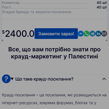
Коментар
40
шт
Пост
40
шт
Згадки бренду та зворотні посилання
2400.0
$
Contact us in M
Contact us i
Contact us
Contact
Cont
Замовити зараз!
Все, що вам потрібно знати про
крауд-маркетинг у Палестині
Що таке крауд-посилання?
Крауд-посилання – це посилання, які розміщуються на
інтернет-ресурсах, зокрема форумах, блогах та у