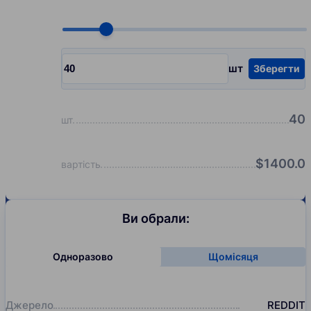
Choose quantity, pcs
шт
Зберегти
Input quantity, pcs
40
шт
$
1400.0
вартість
Ви обрали:
Одноразово
Щомісяця
Джерело
REDDIT