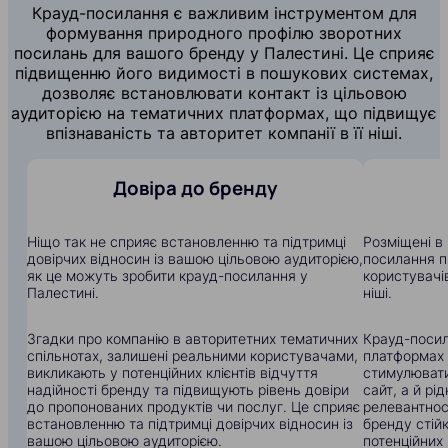
Крауд-посилання є важливим інструментом для
формування природного профілю зворотних
посилань для вашого бренду у Палестині. Це сприяє
підвищенню його видимості в пошукових системах,
дозволяє встановлювати контакт із цільовою
аудиторією на тематичних платформах, що підвищує
впізнаваність та авторитет компанії в її ніші.
Довіра до бренду
Ніщо так не сприяє встановленню та підтримці
Розміщені в 
довірчих відносин із вашою цільовою аудиторією,
посилання п
як це можуть зробити крауд-посилання у
користувачів
Палестині.
ніші.
Згадки про компанію в авторитетних тематичних
Крауд-посил
спільнотах, залишені реальними користувачами,
платформах
викликають у потенційних клієнтів відчуття
стимулювати
надійності бренду та підвищують рівень довіри
сайт, а й рі
до пропонованих продуктів чи послуг. Це сприяє
релевантнос
встановленню та підтримці довірчих відносин із
бренду стій
вашою цільовою аудиторією.
потенційних 