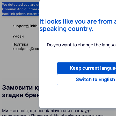
We detected you are using
Google
Chrome
! Add our free extension to check
Add to Chrome (Free) →
backlink prices instantly as you browse.
It looks like you are from
support@linkbuilder.com
speaking country.
Умови
Do you want to change the langua
Політика
конфіденційності
Keep current langua
Послуги
І
Українська
Switch to English
Замовити крауд-посилання та
згадки бренду у Палестині
Ми – агенція, що спеціалізується на крауд-
маркетингу у Палестині. Наші клієнти отримують