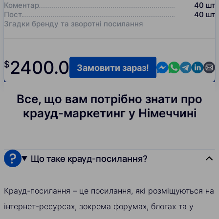
Коментар
40
шт
Пост
40
шт
Згадки бренду та зворотні посилання
2400.0
$
Contact us in M
Contact us i
Contact us
Contact
Cont
Замовити зараз!
Все, що вам потрібно знати про
крауд-маркетинг у Німеччині
Що таке крауд-посилання?
Крауд-посилання – це посилання, які розміщуються на
інтернет-ресурсах, зокрема форумах, блогах та у