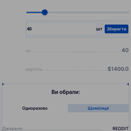
Choose quantity, pcs
шт
Зберегти
Input quantity, pcs
40
шт
$
1400.0
вартість
Ви обрали:
Одноразово
Щомісяця
Джерело
REDDIT