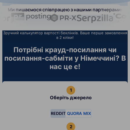
Ми пишаємося співпрацею з нашими партнерами:
Зручний калькулятор вартості беклінків. Ваше перше замовлення
в 2 кліки!
Потрібні крауд-посилання чи
посилання-сабміти у Німеччині? В
нас це є!
Оберіть джерело
REDDIT
QUORA
MIX