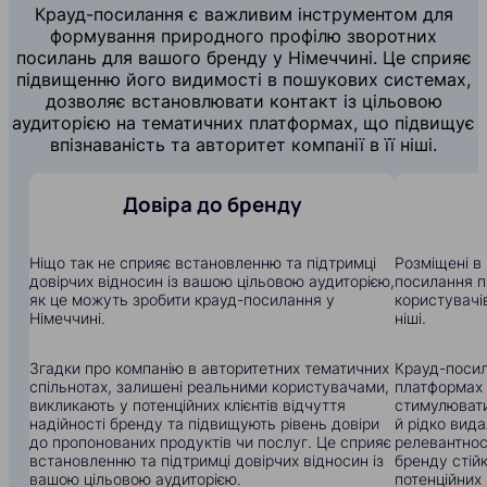
Крауд-посилання є важливим інструментом для
формування природного профілю зворотних
посилань для вашого бренду у Німеччині. Це сприяє
підвищенню його видимості в пошукових системах,
дозволяє встановлювати контакт із цільовою
аудиторією на тематичних платформах, що підвищує
впізнаваність та авторитет компанії в її ніші.
Довіра до бренду
Ніщо так не сприяє встановленню та підтримці
Розміщені в 
довірчих відносин із вашою цільовою аудиторією,
посилання п
як це можуть зробити крауд-посилання у
користувачів
Німеччині.
ніші.
Згадки про компанію в авторитетних тематичних
Крауд-посил
спільнотах, залишені реальними користувачами,
платформах
викликають у потенційних клієнтів відчуття
стимулювати
надійності бренду та підвищують рівень довіри
й рідко вид
до пропонованих продуктів чи послуг. Це сприяє
релевантнос
встановленню та підтримці довірчих відносин із
бренду стій
вашою цільовою аудиторією.
потенційних 