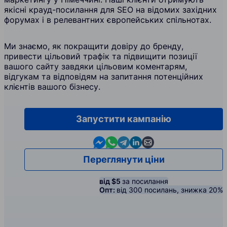
якісні крауд-посилання для SEO на відомих західних
форумах і в релевантних європейських спільнотах.
Ми знаємо, як покращити довіру до бренду,
привести цільовий трафік та підвищити позиції
вашого сайту завдяки цільовим коментарям,
відгукам та відповідям на запитання потенційних
клієнтів вашого бізнесу.
Запустити кампанію
Contact us in Messenger
Contact us in WhatsApp
Contact us in Telegram
Contact us in Linkedin
Contact us by email
Переглянути ціни
від $5
за посилання
Опт:
від 300 посилань, знижка 20%