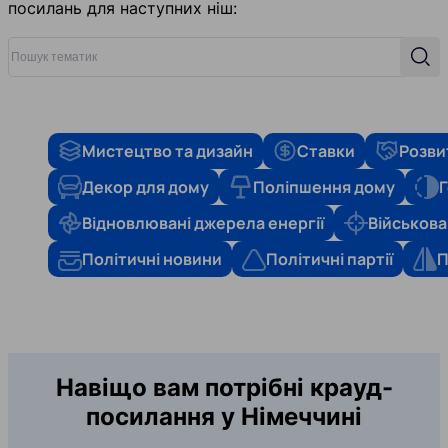
посилань для наступних ніш:
Пошук тематик
Пош
Мистецтво та дизайн
Ставки
Розви
Декор для дому
Поліпшення дому
Г
Відновлювані джерела енергії
Військова
Політичні новини
Політичні партії
П
Навіщо вам потрібні крауд-
посилання у Німеччині