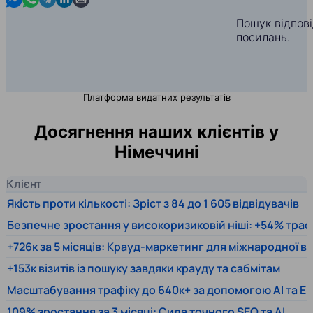
Пошук відпов
посилань.
Платформа видатних результатів
Досягнення наших клієнтів у
Німеччині
Клієнт
Якість проти кількості: Зріст з 84 до 1 605 відвідувачів
Безпечне зростання у високоризиковій ніші: +54% траф
+726к за 5 місяців: Крауд-маркетинг для міжнародної 
+153к візитів із пошуку завдяки крауду та сабмітам
Масштабування трафіку до 640к+ за допомогою AI та En
109% зростання за 3 місяці: Сила точного SEO та AI