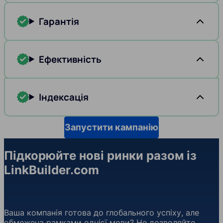
Гарантія
Ефективність
Індексація
Запустити кампанію
Підкорюйте нові ринки разом із
LinkBuilder.com
Ваша компанія готова до глобального успіху, але
обмежена рамками однієї мови? Не дозволяйте