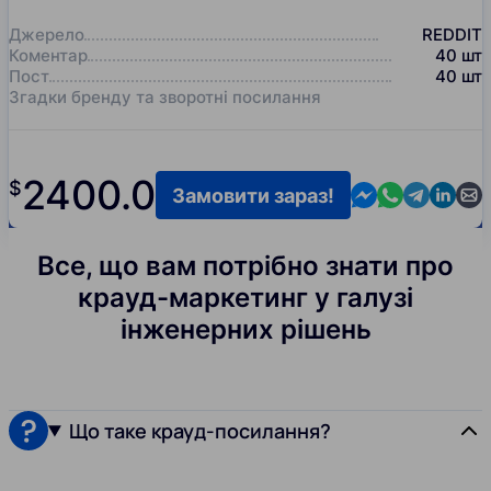
Джерело
REDDIT
Коментар
40
шт
Пост
40
шт
Згадки бренду та зворотні посилання
2400.0
$
Contact us in M
Contact us i
Contact us
Contact
Cont
Замовити зараз!
Все, що вам потрібно знати про
крауд-маркетинг у галузі
інженерних рішень
Що таке крауд-посилання?