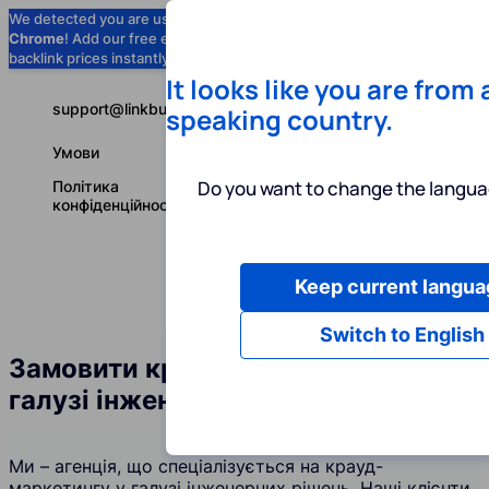
We detected you are using
Google
Chrome
! Add our free extension to check
Add to Chrome (Free) →
backlink prices instantly as you browse.
It looks like you are from
support@linkbuilder.com
speaking country.
Умови
Do you want to change the langua
Політика
конфіденційності
Keep current langua
Послуги
І
Українська
Switch to English
Замовити крауд-посилання у
галузі інженерних рішень
Ми – агенція, що спеціалізується на крауд-
маркетингу у галузі інженерних рішень. Наші клієнти