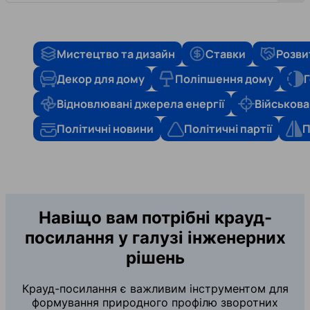
Мистецтво та дизайн
Ставки
Розви
Декор для дому
Поліпшення дому
Г
Відновлювані джерела енергії
Військова
Політичні новини
Політичні партії
П
Навіщо вам потрібні крауд-
посилання у галузі інженерних
рішень
Крауд-посилання є важливим інструментом для
формування природного профілю зворотних