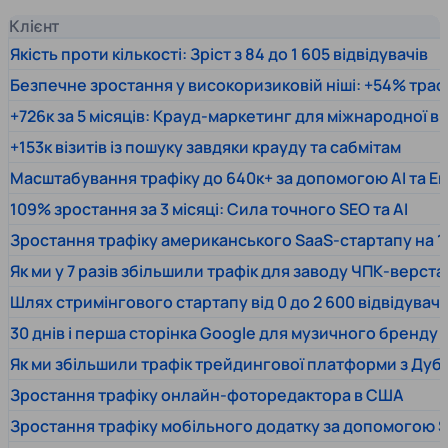
Клієнт
Якість проти кількості: Зріст з 84 до 1 605 відвідувачів
Безпечне зростання у високоризиковій ніші: +54% траф
+726к за 5 місяців: Крауд-маркетинг для міжнародної 
+153к візитів із пошуку завдяки крауду та сабмітам
Масштабування трафіку до 640к+ за допомогою AI та En
109% зростання за 3 місяці: Сила точного SEO та AI
Зростання трафіку американського SaaS-стартапу на 1
Як ми у 7 разів збільшили трафік для заводу ЧПК-верста
Шлях стримінгового стартапу від 0 до 2 600 відвідувачів
30 днів і перша сторінка Google для музичного бренду
Як ми збільшили трафік трейдингової платформи з Дуб
Зростання трафіку онлайн-фоторедактора в США
Зростання трафіку мобільного додатку за допомогою 