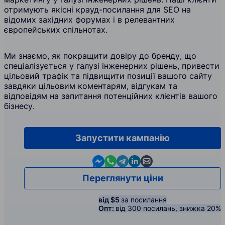
отримують якісні крауд-посилання для SEO на
відомих західних форумах і в релевантних
європейських спільнотах.
Ми знаємо, як покращити довіру до бренду, що
спеціалізується у галузі інженерних рішень, привести
цільовий трафік та підвищити позиції вашого сайту
завдяки цільовим коментарям, відгукам та
відповідям на запитання потенційних клієнтів вашого
бізнесу.
Запустити кампанію
Contact us in Messenger
Contact us in WhatsApp
Contact us in Telegram
Contact us in Linkedin
Contact us by email
Переглянути ціни
від $5
за посилання
Опт:
від 300 посилань, знижка 20%