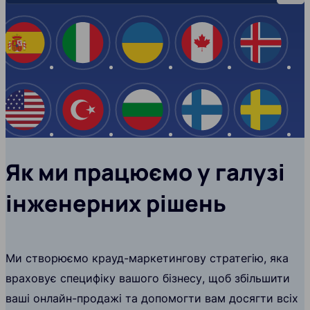
Іспанія
Італія
Україна
Канада
Ісланд
США
Туреччина
Болгарія
Фінляндія
Швеці
Як ми працюємо у галузі
інженерних рішень
Ми створюємо крауд-маркетингову стратегію, яка
враховує специфіку вашого бізнесу, щоб збільшити
ваші онлайн-продажі та допомогти вам досягти всіх