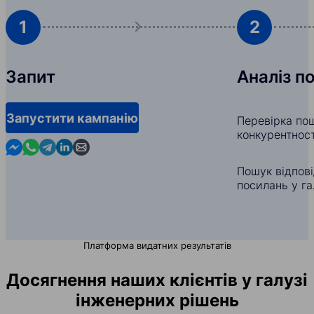
1
2
Запит
Аналіз п
Запустити кампанію
Перевірка пош
конкурентност
Contact us in Messenger
Contact us in WhatsApp
Contact us in Telegram
Contact us in Linkedin
Contact us by email
Пошук відпов
посилань у га
Платформа видатних результатів
Досягнення наших клієнтів у галузі
інженерних рішень