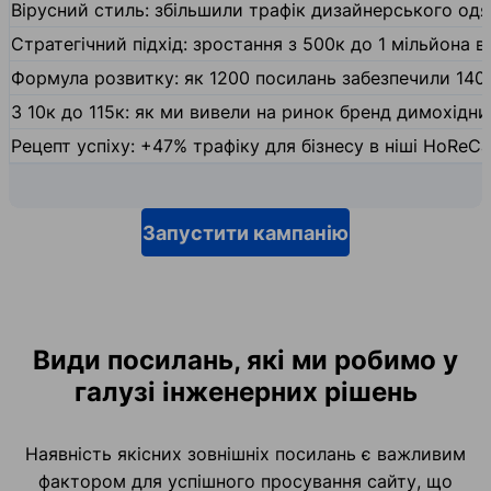
Вірусний стиль: збільшили трафік дизайнерського одяг
Стратегічний підхід: зростання з 500к до 1 мільйона ві
Формула розвитку: як 1200 посилань забезпечили 140
З 10к до 115к: як ми вивели на ринок бренд димохідн
Рецепт успіху: +47% трафіку для бізнесу в ніші HoReCa
Запустити кампанію
Види посилань, які ми робимо у
галузі інженерних рішень
Наявність якісних зовнішніх посилань є важливим
фактором для успішного просування сайту, що