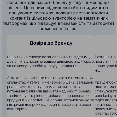
посилань для вашого бренду у галузі інженерних
рішень. Це сприяє підвищенню його видимості в
пошукових системах, дозволяє встановлювати
контакт із цільовою аудиторією на тематичних
платформах, що підвищує впізнаваність та авторитет
компанії в її ніші.
Довіра до бренду
Ніщо так не сприяє встановленню та підтримці
Розміщені в 
довірчих відносин із вашою цільовою аудиторією,
посилання п
як це можуть зробити крауд-посилання.
користувачів
ніші.
Згадки про компанію в авторитетних тематичних
спільнотах у галузі інженерних рішень, залишені
Крауд-посил
реальними користувачами, викликають у
платформах
потенційних клієнтів відчуття надійності бренду
стимулювати
та підвищують рівень довіри до пропонованих
спеціалізуєт
продуктів чи послуг. Це сприяє встановленню та
рідко видал
підтримці довірчих відносин із вашою цільовою
та цінності
аудиторією.
присутність
клієнтів, го