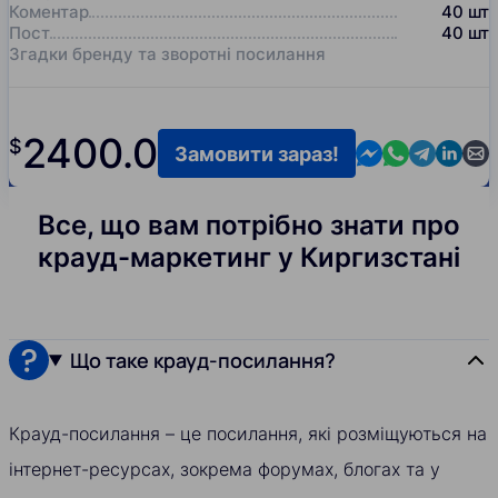
Коментар
40
шт
Пост
40
шт
Згадки бренду та зворотні посилання
2400.0
$
Contact us in M
Contact us i
Contact us
Contact
Cont
Замовити зараз!
Все, що вам потрібно знати про
крауд-маркетинг у Киргизстані
Що таке крауд-посилання?
Крауд-посилання – це посилання, які розміщуються на
інтернет-ресурсах, зокрема форумах, блогах та у