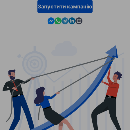
Запустити кампанію
Contact us in Messenger
Contact us in WhatsApp
Contact us in Telegram
Contact us in Linkedin
Contact us by email