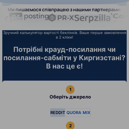
Ми пишаємося співпрацею з нашими партнерами:
Зручний калькулятор вартості беклінків. Ваше перше замовлення
в 2 кліки!
Потрібні крауд-посилання чи
посилання-сабміти у Киргизстані?
В нас це є!
Оберіть джерело
REDDIT
QUORA
MIX