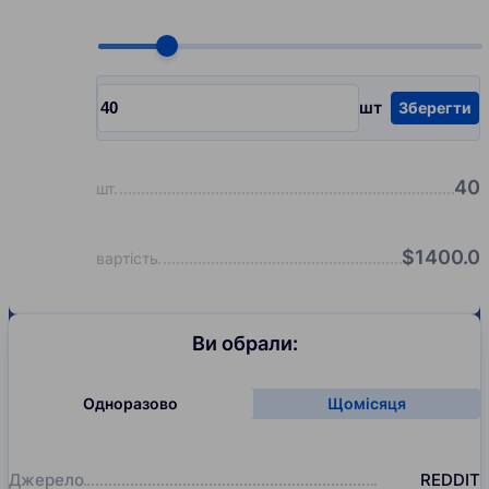
Choose quantity, pcs
шт
Зберегти
Input quantity, pcs
40
шт
$
1400.0
вартість
Ви обрали:
Одноразово
Щомісяця
Джерело
REDDIT