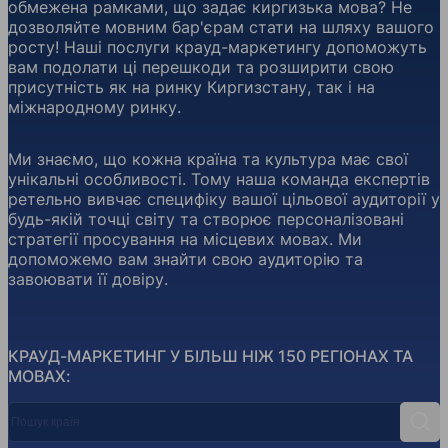
обмежена рамками, що задає киргизька мова? Не
дозволяйте мовним бар'єрам стати на шляху вашого
росту! Наші послуги крауд-маркетингу допоможуть
вам подолати ці перешкоди та розширити свою
присутність як на ринку Киргизстану, так і на
міжнародному ринку.
Ми знаємо, що кожна країна та культура має свої
унікальні особливості. Тому наша команда експертів
ретельно вивчає специфіку вашої цільової аудиторії у
будь-якій точці світу та створює персоналізовані
стратегії просування на місцевих мовах. Ми
допоможемо вам знайти свою аудиторію та
завоювати її довіру.
КРАУД-МАРКЕТИНГ У БІЛЬШ НІЖ 150 РЕГІОНАХ ТА
МОВАХ:
Пошук країн
Пош