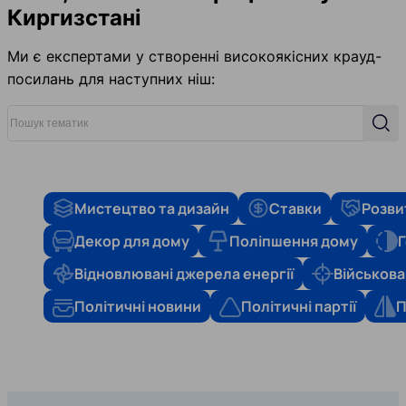
Киргизстані
Ми є експертами у створенні високоякісних крауд-
посилань для наступних ніш:
Пошук тематик
Пош
Мистецтво та дизайн
Ставки
Розви
Декор для дому
Поліпшення дому
Г
Відновлювані джерела енергії
Військова
Політичні новини
Політичні партії
П