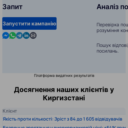
Запит
Аналіз п
Запустити кампанію
Перевірка по
розуміння кон
Contact us in Messenger
Contact us in WhatsApp
Contact us in Telegram
Contact us in Linkedin
Contact us by email
Пошук відпов
посилань.
Платформа видатних результатів
Досягнення наших клієнтів у
Киргизстані
Клієнт
Якість проти кількості: Зріст з 84 до 1 605 відвідувачів
Безпечне зростання у високоризиковій ніші: +54% траф