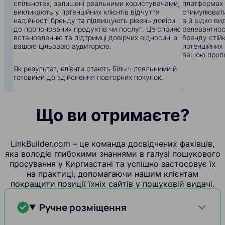
спільнотах, залишені реальними користувачами,
платформах
викликають у потенційних клієнтів відчуття
стимулювати
надійності бренду та підвищують рівень довіри
а й рідко в
до пропонованих продуктів чи послуг. Це сприяє
релевантнос
встановленню та підтримці довірчих відносин із
бренду стій
вашою цільовою аудиторією.
потенційних 
вашою пропо
Як результат, клієнти стають більш лояльними й
готовими до здійснення повторних покупок.
Що ви отримаєте?
LinkBuilder.com – це команда досвідчених фахівців,
яка володіє глибокими знаннями в галузі пошукового
просування у Киргизстані та успішно застосовує їх
на практиці, допомагаючи нашим клієнтам
покращити позиції їхніх сайтів у пошуковій видачі.
Ручне розміщення