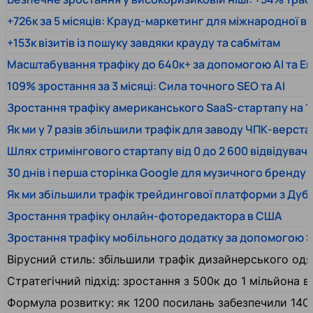
+726к за 5 місяців: Крауд-маркетинг для міжнародної 
+153к візитів із пошуку завдяки крауду та сабмітам
Масштабування трафіку до 640к+ за допомогою AI та En
109% зростання за 3 місяці: Сила точного SEO та AI
Зростання трафіку американського SaaS-стартапу на 1
Як ми у 7 разів збільшили трафік для заводу ЧПК-верста
Шлях стримінгового стартапу від 0 до 2 600 відвідувачів
30 днів і перша сторінка Google для музичного бренду
Як ми збільшили трафік трейдингової платформи з Дуб
Зростання трафіку онлайн-фоторедактора в США
Зростання трафіку мобільного додатку за допомогою 
Вірусний стиль: збільшили трафік дизайнерського одяг
Стратегічний підхід: зростання з 500к до 1 мільйона ві
Формула розвитку: як 1200 посилань забезпечили 140