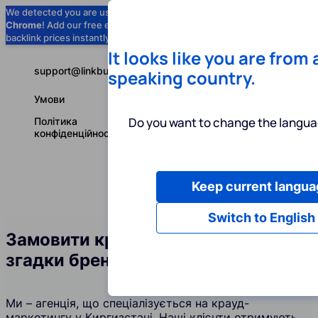
We detected you are using
Google
Chrome
! Add our free extension to check
Add to Chrome (Free) →
backlink prices instantly as you browse.
It looks like you are from
support@linkbuilder.com
speaking country.
Умови
Do you want to change the langua
Політика
конфіденційності
Keep current langua
Послуги
І
Українська
Switch to English
Замовити крауд-посилання та
згадки бренду у Киргизстані
Ми – агенція, що спеціалізується на крауд-
маркетингу у Киргизстані. Наші клієнти отримують