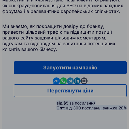
якісні крауд-посилання для SEO на відомих західних
форумах і в релевантних європейських спільнотах.
Ми знаємо, як покращити довіру до бренду,
привести цільовий трафік та підвищити позиції
вашого сайту завдяки цільовим коментарям,
відгукам та відповідям на запитання потенційних
клієнтів вашого бізнесу.
Запустити кампанію
Contact us in Messenger
Contact us in WhatsApp
Contact us in Telegram
Contact us in Linkedin
Contact us by email
Переглянути ціни
від $5
за посилання
Опт:
від 300 посилань, знижка 20%