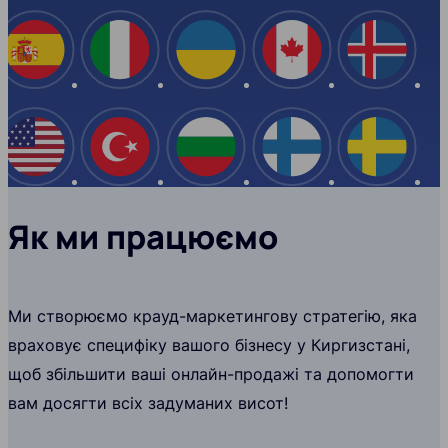
Іспанія
Італія
Україна
Канада
Ісланд
США
Туреччина
Болгарія
Фінляндія
Швеці
Як ми працюємо
Ми створюємо крауд-маркетингову стратегію, яка
враховує специфіку вашого бізнесу у Киргизстані,
щоб збільшити ваші онлайн-продажі та допомогти
вам досягти всіх задуманих висот!