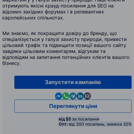
отримують якісні крауд-посилання для SEO на
відомих західних форумах і в релевантних
європейських спільнотах.
Ми знаємо, як покращити довіру до бренду, що
спеціалізується у галузі захисту природи, привести
цільовий трафік та підвищити позиції вашого сайту
завдяки цільовим коментарям, відгукам та
відповідям на запитання потенційних клієнтів вашого
бізнесу.
Запустити кампанію
Contact us in Messenger
Contact us in WhatsApp
Contact us in Telegram
Contact us in Linkedin
Contact us by email
Переглянути ціни
від $5
за посилання
Опт:
від 300 посилань, знижка 20%