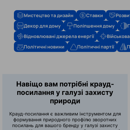
Мистецтво та дизайн
Ставки
Розви
Декор для дому
Поліпшення дому
Г
Відновлювані джерела енергії
Військова
Політичні новини
Політичні партії
П
Навіщо вам потрібні крауд-
посилання у галузі захисту
природи
Крауд-посилання є важливим інструментом для
формування природного профілю зворотних
посилань для вашого бренду у галузі захисту