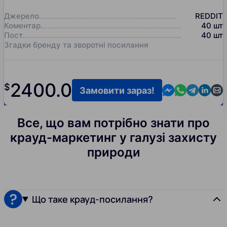
Джерело
REDDIT
Коментар
40
шт
Пост
40
шт
Згадки бренду та зворотні посилання
2400.0
$
Contact us in M
Contact us i
Contact us
Contact
Cont
Замовити зараз!
Все, що вам потрібно знати про
крауд-маркетинг у галузі захисту
природи
Що таке крауд-посилання?