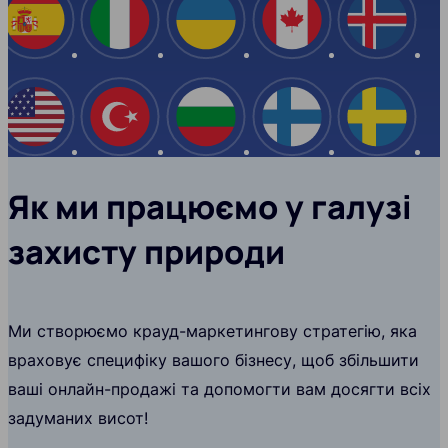
Іспанія
Італія
Україна
Канада
Ісланд
США
Туреччина
Болгарія
Фінляндія
Швеці
Як ми працюємо у галузі
захисту природи
Ми створюємо крауд-маркетингову стратегію, яка
враховує специфіку вашого бізнесу, щоб збільшити
ваші онлайн-продажі та допомогти вам досягти всіх
задуманих висот!