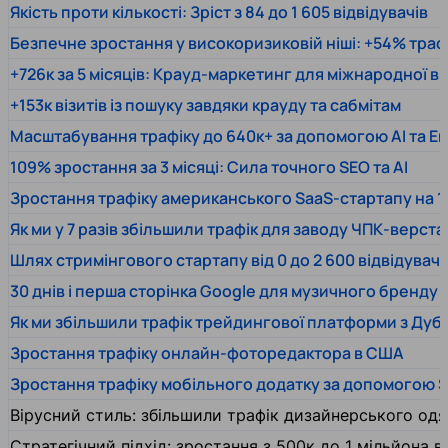
Якість проти кількості: Зріст з 84 до 1 605 відвідувачів
Безпечне зростання у високоризиковій ніші: +54% траф
+726к за 5 місяців: Крауд-маркетинг для міжнародної 
+153к візитів із пошуку завдяки крауду та сабмітам
Масштабування трафіку до 640к+ за допомогою AI та En
109% зростання за 3 місяці: Сила точного SEO та AI
Зростання трафіку американського SaaS-стартапу на 1
Як ми у 7 разів збільшили трафік для заводу ЧПК-верста
Шлях стримінгового стартапу від 0 до 2 600 відвідувачів
30 днів і перша сторінка Google для музичного бренду
Як ми збільшили трафік трейдингової платформи з Дуб
Зростання трафіку онлайн-фоторедактора в США
Зростання трафіку мобільного додатку за допомогою 
Вірусний стиль: збільшили трафік дизайнерського одяг
Стратегічний підхід: зростання з 500к до 1 мільйона ві