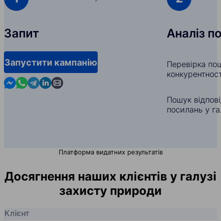
Запит
Аналіз п
Запустити кампанію
Перевірка пош
конкурентност
Contact us in Messenger
Contact us in WhatsApp
Contact us in Telegram
Contact us in Linkedin
Contact us by email
Пошук відпов
посилань у га
Платформа видатних результатів
Досягнення наших клієнтів у галузі
захисту природи
Клієнт