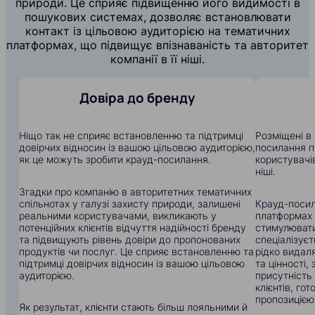
природи. Це сприяє підвищенню його видимості в
пошукових системах, дозволяє встановлювати
контакт із цільовою аудиторією на тематичних
платформах, що підвищує впізнаваність та авторитет
компанії в її ніші.
Довіра до бренду
Ніщо так не сприяє встановленню та підтримці
Розміщені в 
довірчих відносин із вашою цільовою аудиторією,
посилання п
як це можуть зробити крауд-посилання.
користувачів
ніші.
Згадки про компанію в авторитетних тематичних
спільнотах у галузі захисту природи, залишені
Крауд-посил
реальними користувачами, викликають у
платформах
потенційних клієнтів відчуття надійності бренду
стимулювати
та підвищують рівень довіри до пропонованих
спеціалізуєт
продуктів чи послуг. Це сприяє встановленню та
рідко видал
підтримці довірчих відносин із вашою цільовою
та цінності
аудиторією.
присутність
клієнтів, го
пропозицією
Як результат, клієнти стають більш лояльними й