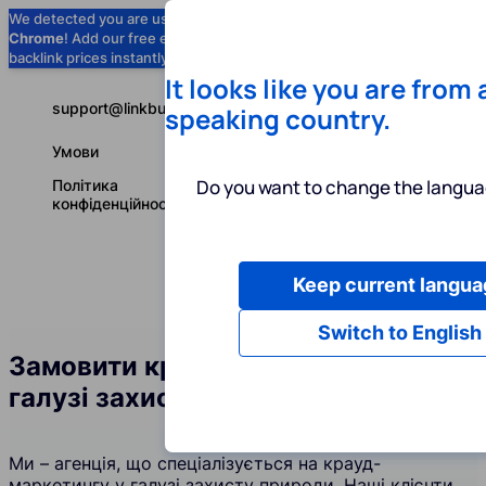
We detected you are using
Google
Chrome
! Add our free extension to check
Add to Chrome (Free) →
backlink prices instantly as you browse.
It looks like you are from
support@linkbuilder.com
speaking country.
Умови
Do you want to change the langua
Політика
конфіденційності
Keep current langua
Послуги
І
Українська
Switch to English
Замовити крауд-посилання у
галузі захисту природи
Ми – агенція, що спеціалізується на крауд-
маркетингу у галузі захисту природи. Наші клієнти