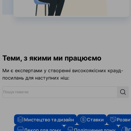
Теми, з якими ми працюємо
Ми є експертами у створенні високоякісних крауд-
посилань для наступних ніш:
Пошук тематик
Пош
Мистецтво та дизайн
Ставки
Розви
Декор для дому
Поліпшення дому
Г