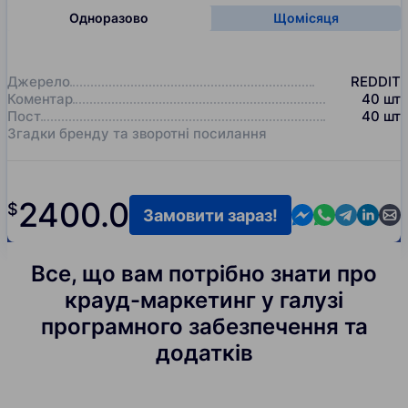
Одноразово
Щомісяця
Джерело
REDDIT
Коментар
40
шт
Пост
40
шт
Згадки бренду та зворотні посилання
2400.0
$
Contact us in M
Contact us i
Contact us
Contact
Cont
Замовити зараз!
Все, що вам потрібно знати про
крауд-маркетинг у галузі
програмного забезпечення та
додатків