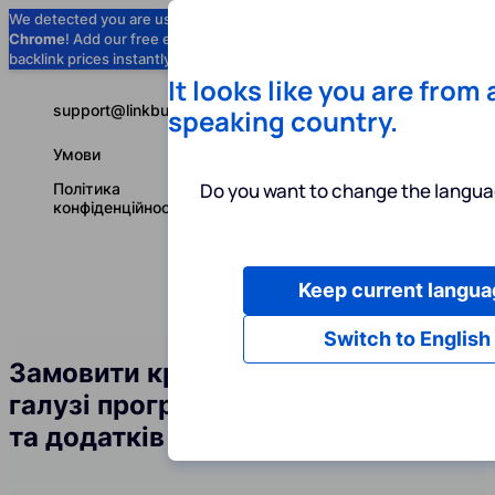
We detected you are using
Google
Chrome
! Add our free extension to check
Add to Chrome (Free) →
backlink prices instantly as you browse.
It looks like you are from
support@linkbuilder.com
speaking country.
Умови
Do you want to change the langua
Політика
конфіденційності
Keep current langua
Послуги
І
Українська
Switch to English
Замовити крауд-посилання у
галузі програмного забезпечення
та додатків