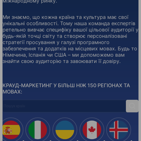
міжнародному ринку.
Ми знаємо, що кожна країна та культура має свої
унікальні особливості. Тому наша команда експертів
ретельно вивчає специфіку вашої цільової аудиторії у
будь-якій точці світу та створює персоналізовані
стратегії просування у галузі програмного
забезпечення та додатків на місцевих мовах. Будь то
Німечина, Іспанія чи США – ми допоможемо вам
знайти свою аудиторію та завоювати її довіру.
КРАУД-МАРКЕТИНГ У БІЛЬШ НІЖ 150 РЕГІОНАХ ТА
МОВАХ:
Пошук країн
Пош
Іспанія
Італія
Україна
Канада
Ісланд