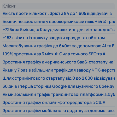
Клієнт
Якість проти кількості: Зріст з 84 до 1 605 відвідувачів
Безпечне зростання у високоризиковій ніші: +54% траф
+726к за 5 місяців: Крауд-маркетинг для міжнародної 
+153к візитів із пошуку завдяки крауду та сабмітам
Масштабування трафіку до 640к+ за допомогою AI та En
109% зростання за 3 місяці: Сила точного SEO та AI
Зростання трафіку американського SaaS-стартапу на 1
Як ми у 7 разів збільшили трафік для заводу ЧПК-верста
Шлях стримінгового стартапу від 0 до 2 600 відвідувачів
30 днів і перша сторінка Google для музичного бренду
Як ми збільшили трафік трейдингової платформи з Дуб
Зростання трафіку онлайн-фоторедактора в США
Зростання трафіку мобільного додатку за допомогою 