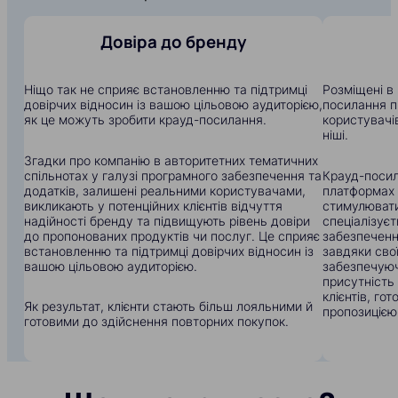
Довіра до бренду
Ніщо так не сприяє встановленню та підтримці
Розміщені в 
довірчих відносин із вашою цільовою аудиторією,
посилання п
як це можуть зробити крауд-посилання.
користувачів
ніші.
Згадки про компанію в авторитетних тематичних
спільнотах у галузі програмного забезпечення та
Крауд-посил
додатків, залишені реальними користувачами,
платформах
викликають у потенційних клієнтів відчуття
стимулювати
надійності бренду та підвищують рівень довіри
спеціалізуєт
до пропонованих продуктів чи послуг. Це сприяє
забезпеченн
встановленню та підтримці довірчих відносин із
завдяки свої
вашою цільовою аудиторією.
забезпечуюч
присутність
клієнтів, го
Як результат, клієнти стають більш лояльними й
пропозицією
готовими до здійснення повторних покупок.