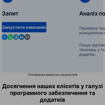
Запит
Аналіз п
Запустити кампанію
Перевірка пош
конкурентност
Contact us in Messenger
Contact us in WhatsApp
Contact us in Telegram
Contact us in Linkedin
Contact us by email
Пошук відпов
посилань у га
додатків.
Платформа видатних результатів
Досягнення наших клієнтів у галузі
програмного забезпечення та
додатків