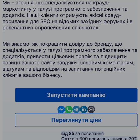
Ми – агенція, що спеціалізується на крауд-
маркетингу у галузі програмного забезпечення та
додатків. Наші клієнти отримують якісні крауд-
посилання для SEO на відомих західних форумах і в
релевантних європейських спільнотах.
Ми знаємо, як покращити довіру до бренду, що
спеціалізується у галузі програмного забезпечення та
додатків, привести цільовий трафік та підвищити
позиції вашого сайту завдяки цільовим коментарям,
відгукам та відповідям на запитання потенційних
клієнтів вашого бізнесу.
Запустити кампанію
Contact us in Messenger
Contact us in WhatsApp
Contact us in Telegram
Contact us in Linkedin
Contact us by email
Переглянути ціни
від $5
за посилання
Опт:
від 300 посилань, знижка 20%