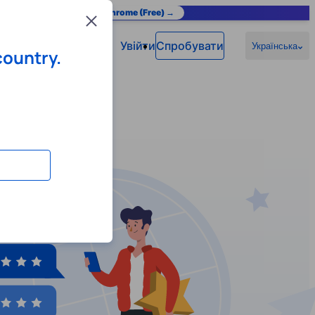
as you browse.
Add to Chrome (Free) →
Close
Увійти
Спробувати
Українська
country.