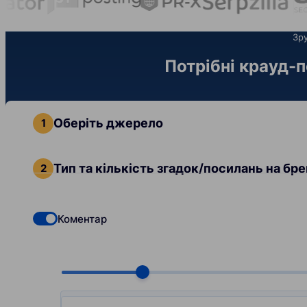
Зру
Потрібні крауд-п
Оберіть джерело
Тип та кількість згадок/посилань на бр
Коментар
Check if you want to select Dofollow backlinks
Choose quantity, pcs