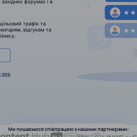
 західних форумах і в
цільовий трафік та
ентарям, відгукам та
ізнесу.
а 20%
Ми пишаємося співпрацею з нашими партнерами: