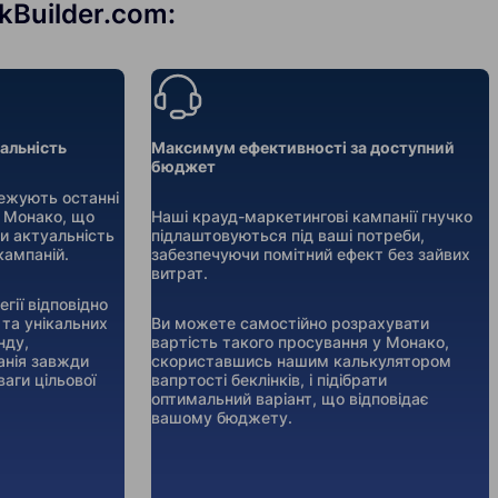
kBuilder.com:
уальність
Максимум ефективності за доступний
бюджет
тежують останні
у Монако, що
Наші крауд-маркетингові кампанії гнучко
и актуальність
підлаштовуються під ваші потреби,
кампаній.
забезпечуючи помітний ефект без зайвих
витрат.
гії відповідно
 та унікальних
Ви можете самостійно розрахувати
нду,
вартість такого просування у Монако,
анія завжди
скориставшись нашим калькулятором
аги цільової
вапртості беклінків, і підібрати
оптимальний варіант, що відповідає
вашому бюджету.