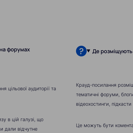
 на форумах
Де розміщують
Крауд-посилання розмі
я цільової аудиторії та
тематичні форуми, блоги
відеохостинги, підкасти 
у в цій галузі, що
Це можуть бути коментар
и дали відчутне