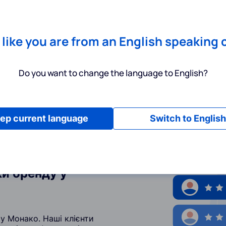
Chrome
! Add our free extension to check backlink prices instantly 
Послуги
Інструменти
Тарифи
Ресурси
Допомога
s like you are from an English speaking 
Do you want to change the language to English?
ep current language
Switch to English
и бренду у
 у Монако. Наші клієнти