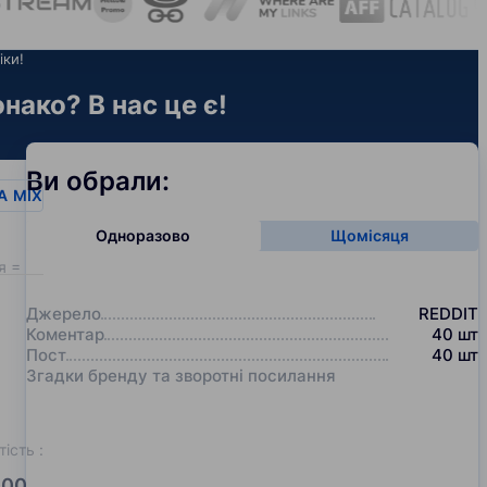
іки!
нако? В нас це є!
Ви обрали:
A
MIX
Одноразово
Щомісяця
я = 20
Джерело
REDDIT
Коментар
40
шт
Пост
40
шт
Згадки бренду та зворотні посилання
тість
:
00.0