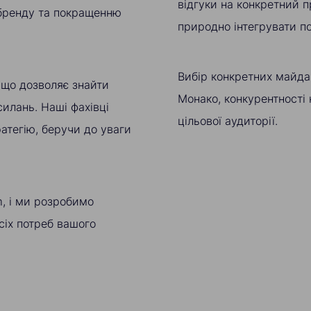
відгуки на конкретний п
 бренду та покращенню
природно інтегрувати по
Вибір конкретних майда
 що дозволяє знайти
Монако, конкурентності 
илань. Наші фахівці
цільової аудиторії.
атегію, беручи до уваги
m, і ми розробимо
сіх потреб вашого