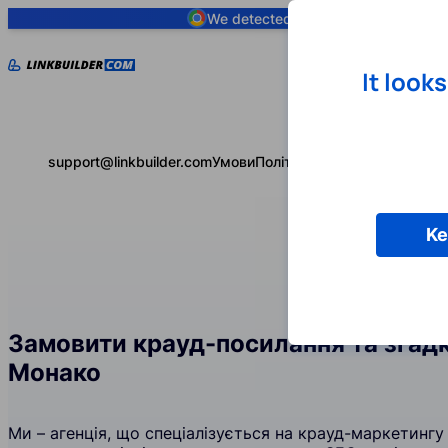
We detected you are using
Google 
It look
support@linkbuilder.com
Умови
Політика конфіденційності
Ke
Замовити крауд-посилання та згадк
Монако
Ми – агенція, що спеціалізується на крауд-маркетингу