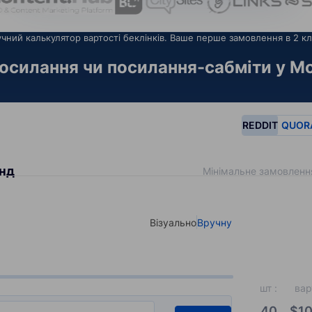
чний калькулятор вартості беклінків. Ваше перше замовлення в 2 кл
осилання чи посилання-сабміти у Мо
REDDIT
QUOR
енд
Мінімальне замовленн
Візуально
Вручну
Select your type of input
шт
:
вар
40
$
10