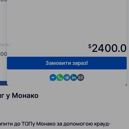
2400.0
тість
:
$
00.0
Замовити зараз!
Contact us in Messenger
Contact us in WhatsApp
Contact us in Telegram
Contact us in Viber
Contact us by email
нг у Монако
апити до ТОПу Монако за допомогою крауд-