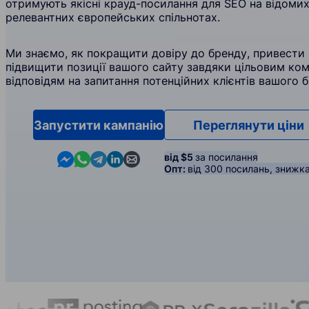
отримують якісні крауд-посилання для SEO на відомих
релевантних європейських спільнотах.
Ми знаємо, як покращити довіру до бренду, привести 
підвищити позиції вашого сайту завдяки цільовим ком
відповідям на запитання потенційних клієнтів вашого б
Запустити кампанію
Переглянути ціни
Contact us in Messenger
Contact us in WhatsApp
Contact us in Telegram
Contact us in Linkedin
Contact us by email
від $5
за посилання
Опт:
від 300 посилань, знижк