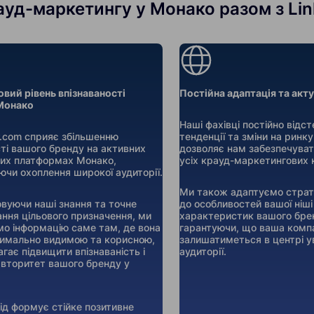
уд-маркетингу у Монако разом з Lin
овий рівень впізнаваності
Постійна адаптація та акт
Монако
Наші фахівці постійно відс
er.com сприяє збільшенню
тенденції та зміни на ринк
ті вашого бренду на активних
дозволяє нам забезпечуват
их платформах Монако,
усіх крауд-маркетингових 
ючи охоплення широкої аудиторії.
Ми також адаптуємо страте
вуючи наші знання та точне
до особливостей вашої ніші
ння цільового призначення, ми
характеристик вашого бре
о інформацію саме там, де вона
гарантуючи, що ваша комп
имально видимою та корисною,
залишатиметься в центрі ув
гає підвищити впізнаваність і
аудиторії.
авторитет вашого бренду у
хід формує стійке позитивне