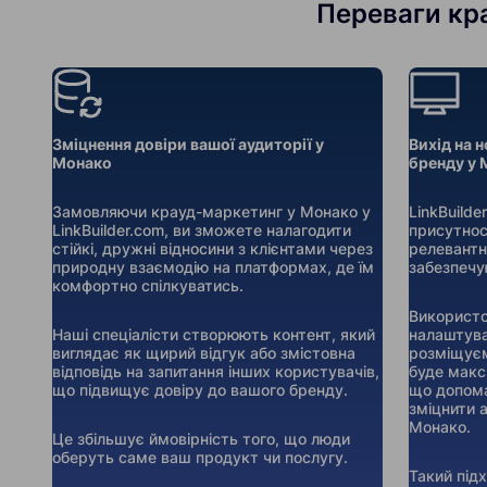
Переваги кра
Зміцнення довіри вашої аудиторії у
Вихід на н
Монако
бренду у 
Замовляючи крауд-маркетинг у Монако у
LinkBuild
LinkBuilder.com, ви зможете налагодити
присутнос
стійкі, дружні відносини з клієнтами через
релевантн
природну взаємодію на платформах, де їм
забезпечу
комфортно спілкуватись.
Використо
Наші спеціалісти створюють контент, який
налаштува
виглядає як щирий відгук або змістовна
розміщуєм
відповідь на запитання інших користувачів,
буде макс
що підвищує довіру до вашого бренду.
що допома
зміцнити 
Монако.
Це збільшує ймовірність того, що люди
оберуть саме ваш продукт чи послугу.
Такий під