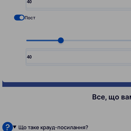
Input quantity, pcs
Пост
Check if you want to select Nofollow backlinks
Choose quantity, pcs
Input quantity, pcs
Все, що ва
Що таке крауд-посилання?