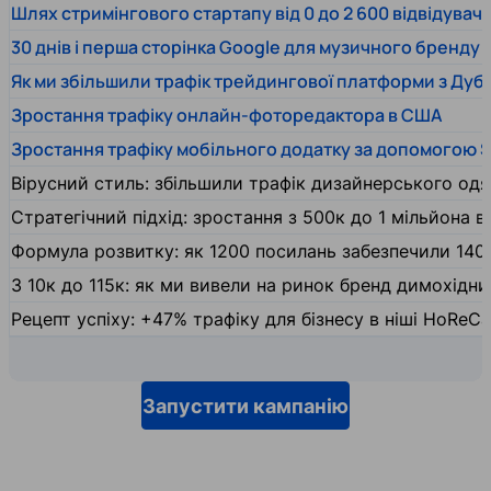
Шлях стримінгового стартапу від 0 до 2 600 відвідувачів
30 днів і перша сторінка Google для музичного бренду
Як ми збільшили трафік трейдингової платформи з Дуб
Зростання трафіку онлайн-фоторедактора в США
Зростання трафіку мобільного додатку за допомогою 
Вірусний стиль: збільшили трафік дизайнерського одяг
Стратегічний підхід: зростання з 500к до 1 мільйона ві
Формула розвитку: як 1200 посилань забезпечили 140
З 10к до 115к: як ми вивели на ринок бренд димохідн
Рецепт успіху: +47% трафіку для бізнесу в ніші HoReCa
Запустити кампанію