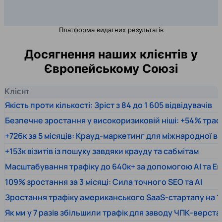
Платформа видатних результатів
Досягнення наших клієнтів у
Європейському Союзі
Клієнт
Якість проти кількості: Зріст з 84 до 1 605 відвідувачів
Безпечне зростання у високоризиковій ніші: +54% траф
+726к за 5 місяців: Крауд-маркетинг для міжнародної 
+153к візитів із пошуку завдяки крауду та сабмітам
Масштабування трафіку до 640к+ за допомогою AI та En
109% зростання за 3 місяці: Сила точного SEO та AI
Зростання трафіку американського SaaS-стартапу на 1
Як ми у 7 разів збільшили трафік для заводу ЧПК-верста