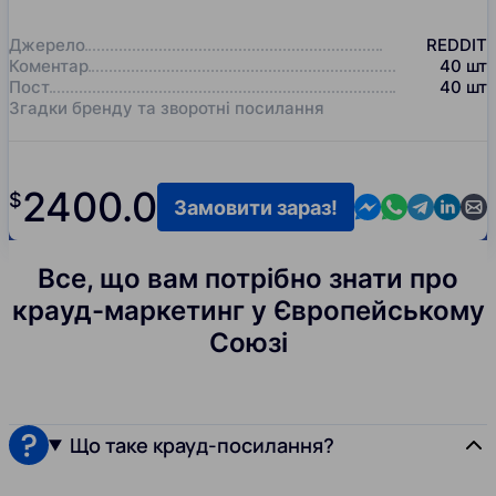
Джерело
REDDIT
Коментар
40
шт
Пост
40
шт
Згадки бренду та зворотні посилання
2400.0
$
Contact us in M
Contact us i
Contact us
Contact
Cont
Замовити зараз!
Все, що вам потрібно знати про
крауд-маркетинг у Європейському
Союзі
Що таке крауд-посилання?