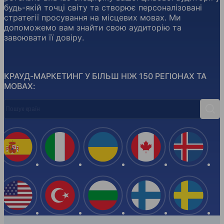
будь-якій точці світу та створює персоналізовані
стратегії просування на місцевих мовах. Ми
допоможемо вам знайти свою аудиторію та
завоювати її довіру.
КРАУД-МАРКЕТИНГ У БІЛЬШ НІЖ 150 РЕГІОНАХ ТА
МОВАХ:
Пошук країн
Пош
Іспанія
Італія
Україна
Канада
Ісланд
США
Туреччина
Болгарія
Фінляндія
Швеці