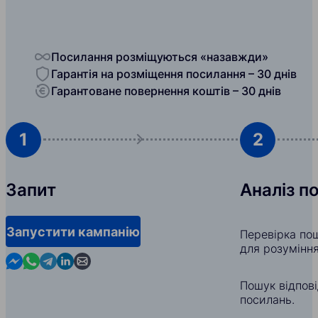
Посилання розміщуються «назавжди»
Гарантія на розміщення посилання – 30 днів
Гарантоване повернення коштів – 30 днів
1
2
Запит
Аналіз п
Запустити кампанію
Перевірка по
для розуміння
Contact us in Messenger
Contact us in WhatsApp
Contact us in Telegram
Contact us in Linkedin
Contact us by email
Пошук відпов
посилань.