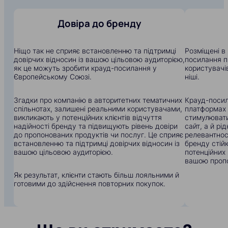
Довіра до бренду
Ніщо так не сприяє встановленню та підтримці
Розміщені в 
довірчих відносин із вашою цільовою аудиторією,
посилання п
як це можуть зробити крауд-посилання у
користувачів
Європейському Союзі.
ніші.
Згадки про компанію в авторитетних тематичних
Крауд-посил
спільнотах, залишені реальними користувачами,
платформах
викликають у потенційних клієнтів відчуття
стимулювати
надійності бренду та підвищують рівень довіри
сайт, а й рі
до пропонованих продуктів чи послуг. Це сприяє
релевантнос
встановленню та підтримці довірчих відносин із
бренду стій
вашою цільовою аудиторією.
потенційних 
вашою пропо
Як результат, клієнти стають більш лояльними й
готовими до здійснення повторних покупок.