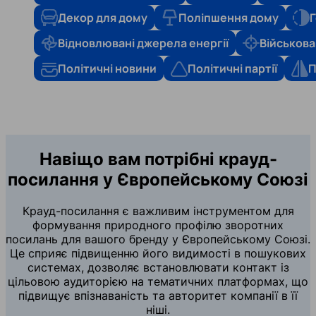
Декор для дому
Поліпшення дому
Г
Відновлювані джерела енергії
Військова
Політичні новини
Політичні партії
П
Навіщо вам потрібні крауд-
посилання у Європейському Союзі
Крауд-посилання є важливим інструментом для
формування природного профілю зворотних
посилань для вашого бренду у Європейському Союзі.
Це сприяє підвищенню його видимості в пошукових
системах, дозволяє встановлювати контакт із
цільовою аудиторією на тематичних платформах, що
підвищує впізнаваність та авторитет компанії в її
ніші.