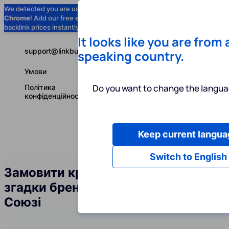
We detected you are using
Google
Chrome
! Add our free extension to check
Add to Chrome (Free) →
backlink prices instantly as you browse.
It looks like you are from
support@linkbuilder.com
speaking country.
Умови
Do you want to change the langua
Політика
конфіденційності
Keep current langua
Послуги
І
Українська
Switch to English
Замовити крауд-посилання та
згадки бренду у Європейському
Союзі