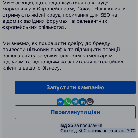
Ми – агенція, що спеціалізується на крауд-
маркетингу у Європейському Союзі. Наші клієнти
отримують якісні крауд-посилання для SEO на
відомих західних форумах і в релевантних
європейських спільнотах.
Ми знаємо, як покращити довіру до бренду,
привести цільовий трафік та підвищити позиції
вашого сайту завдяки цільовим коментарям,
відгукам та відповідям на запитання потенційних
клієнтів вашого бізнесу.
Запустити кампанію
Contact us in Messenger
Contact us in WhatsApp
Contact us in Telegram
Contact us in Linkedin
Contact us by email
Переглянути ціни
від $5
за посилання
Опт:
від 300 посилань, знижка 20%