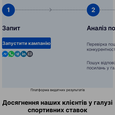
1
2
Запит
Аналіз п
Запустити кампанію
Перевірка пош
конкурентност
Contact us in Messenger
Contact us in WhatsApp
Contact us in Telegram
Contact us in Linkedin
Contact us by email
Пошук відпов
посилань у га
Платформа видатних результатів
Досягнення наших клієнтів у галузі
спортивних ставок