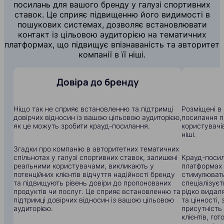
посилань для вашого бренду у галузі спортивних
ставок. Це сприяє підвищенню його видимості в
пошукових системах, дозволяє встановлювати
контакт із цільовою аудиторією на тематичних
платформах, що підвищує впізнаваність та авторитет
компанії в її ніші.
Довіра до бренду
Ніщо так не сприяє встановленню та підтримці
Розміщені в 
довірчих відносин із вашою цільовою аудиторією,
посилання п
як це можуть зробити крауд-посилання.
користувачів
ніші.
Згадки про компанію в авторитетних тематичних
спільнотах у галузі спортивних ставок, залишені
Крауд-посил
реальними користувачами, викликають у
платформах
потенційних клієнтів відчуття надійності бренду
стимулювати
та підвищують рівень довіри до пропонованих
спеціалізуєт
продуктів чи послуг. Це сприяє встановленню та
рідко видал
підтримці довірчих відносин із вашою цільовою
та цінності
аудиторією.
присутність
клієнтів, го