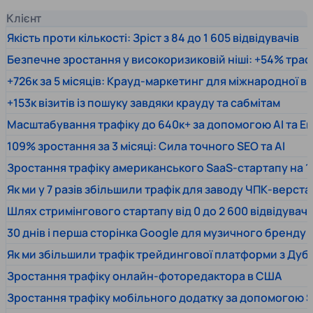
Клієнт
Якість проти кількості: Зріст з 84 до 1 605 відвідувачів
Безпечне зростання у високоризиковій ніші: +54% траф
+726к за 5 місяців: Крауд-маркетинг для міжнародної 
+153к візитів із пошуку завдяки крауду та сабмітам
Масштабування трафіку до 640к+ за допомогою AI та En
109% зростання за 3 місяці: Сила точного SEO та AI
Зростання трафіку американського SaaS-стартапу на 1
Як ми у 7 разів збільшили трафік для заводу ЧПК-верста
Шлях стримінгового стартапу від 0 до 2 600 відвідувачів
30 днів і перша сторінка Google для музичного бренду
Як ми збільшили трафік трейдингової платформи з Дуб
Зростання трафіку онлайн-фоторедактора в США
Зростання трафіку мобільного додатку за допомогою 