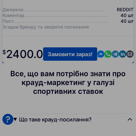
Джерело
REDDIT
Коментар
40
шт
Пост
40
шт
Згадки бренду та зворотні посилання
2400.0
$
Contact us in M
Contact us i
Contact us
Contact
Cont
Замовити зараз!
Все, що вам потрібно знати про
крауд-маркетинг у галузі
спортивних ставок
Що таке крауд-посилання?