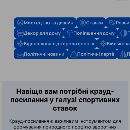
Мистецтво та дизайн
Ставки
Розви
Декор для дому
Поліпшення дому
Г
Відновлювані джерела енергії
Військова
Політичні новини
Політичні партії
П
Навіщо вам потрібні крауд-
посилання у галузі спортивних
ставок
Крауд-посилання є важливим інструментом для
формування природного профілю зворотних