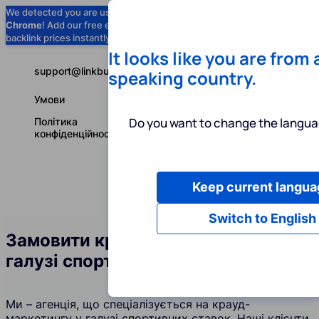
We detected you are using
Google
Chrome
! Add our free extension to check
Add to Chrome (Free) →
backlink prices instantly as you browse.
It looks like you are from
support@linkbuilder.com
speaking country.
Умови
Do you want to change the langua
Політика
конфіденційності
Keep current langua
Послуги
І
Українська
Switch to English
Замовити крауд-посилання у
галузі спортивних ставок
Ми – агенція, що спеціалізується на крауд-
маркетингу у галузі спортивних ставок. Наші клієнти