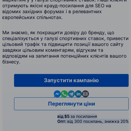
отримують якісні крауд-посилання для SEO на
відомих західних форумах і в релевантних
європейських спільнотах.
Ми знаємо, як покращити довіру до бренду, що
спеціалізується у галузі спортивних ставок, привести
цільовий трафік та підвищити позиції вашого сайту
завдяки цільовим коментарям, відгукам та
відповідям на запитання потенційних клієнтів вашого
бізнесу.
Запустити кампанію
Contact us in Messenger
Contact us in WhatsApp
Contact us in Telegram
Contact us in Linkedin
Contact us by email
Переглянути ціни
від $5
за посилання
Опт:
від 300 посилань, знижка 20%