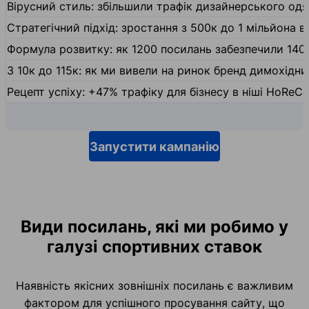
Вірусний стиль: збільшили трафік дизайнерського одяг
Стратегічний підхід: зростання з 500к до 1 мільйона ві
Формула розвитку: як 1200 посилань забезпечили 140
З 10к до 115к: як ми вивели на ринок бренд димохідн
Рецепт успіху: +47% трафіку для бізнесу в ніші HoReCa
Запустити кампанію
Види посилань, які ми робимо у
галузі спортивних ставок
Наявність якісних зовнішніх посилань є важливим
фактором для успішного просування сайту, що