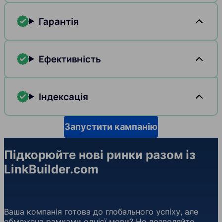
Гарантія
Ефективність
Індексація
Запустити кампанію
Підкорюйте нові ринки разом із
LinkBuilder.com
Ваша компанія готова до глобального успіху, але
обмежена рамками однієї мови? Не дозволяйте