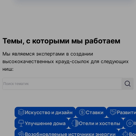
Темы, с которыми мы работаем
Мы являемся экспертами в создании
высококачественных крауд-ссылок для следующих
ниш:
Поиск тематик
Поис
Искусство и дизайн
Ставки
Развити
Улучшение дома
Отели и хостелы
Возобновляемые источники энергии
Во