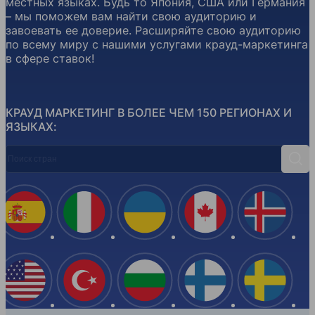
местных языках. Будь то Япония, США или Германия
– мы поможем вам найти свою аудиторию и
завоевать ее доверие. Расширяйте свою аудиторию
по всему миру с нашими услугами крауд-маркетинга
в сфере ставок!
КРАУД МАРКЕТИНГ В БОЛЕЕ ЧЕМ 150 РЕГИОНАХ И
ЯЗЫКАХ:
Поиск стран
Поис
Испания
Италия
Украина
Канада
Ислан
США
Турция
Болгария
Финляндия
Швеци