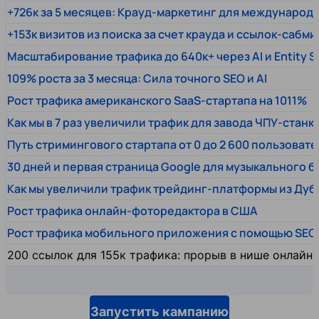
+726к за 5 месяцев: Крауд-маркетинг для междунаро
+153к визитов из поиска за счет крауда и ссылок-сабми
Масштабирование трафика до 640к+ через AI и Entity 
109% роста за 3 месяца: Сила точного SEO и AI
Рост трафика американского SaaS-стартапа на 1011%
Как мы в 7 раз увеличили трафик для завода ЧПУ-станк
Путь стримингового стартапа от 0 до 2 600 пользовате
30 дней и первая страница Google для музыкального 
Как мы увеличили трафик трейдинг-платформы из Дуб
Рост трафика онлайн-фоторедактора в США
Рост трафика мобильного приложения с помощью SEO
200 ссылок для 155к трафика: прорыв в нише онлайн
Запустить кампанию