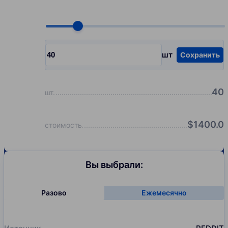
Choose quantity, pcs
шт
Сохранить
Input quantity, pcs
40
шт
$
1400.0
стоимость
Вы выбрали:
Разово
Ежемесячно