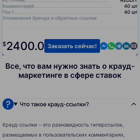
Источник
REDDIT
Комментарий
40
шт
Пост
40
шт
Упоминания бренда и обратные ссылки
2400.0
$
Contact us in M
Contact us i
Contact us
Contact
Cont
Заказать сейчас!
Все, что вам нужно знать о крауд-
маркетинге в сфере ставок
Что такое крауд-ссылки?
Крауд-ссылки – это разновидность гиперссылок,
размещаемых в пользовательских комментариях,