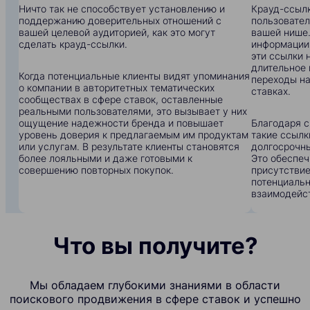
Ничто так не способствует установлению и
Крауд-ссылк
поддержанию доверительных отношений с
пользовател
вашей целевой аудиторией, как это могут
вашей нише.
сделать крауд-ссылки.
информации:
эти ссылки 
длительное 
Когда потенциальные клиенты видят упоминания
переходы на
о компании в авторитетных тематических
ставках.
сообществах в сфере ставок, оставленные
реальными пользователями, это вызывает у них
ощущение надежности бренда и повышает
Благодаря с
уровень доверия к предлагаемым им продуктам
такие ссылк
или услугам. В результате клиенты становятся
долгосрочны
более лояльными и даже готовыми к
Это обеспеч
совершению повторных покупок.
присутствие
потенциальн
взаимодейс
Что вы получите?
Мы обладаем глубокими знаниями в области
поискового продвижения в сфере ставок и успешно