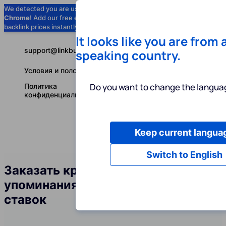
We detected you are using
Google
Chrome
! Add our free extension to check
Add to Chrome (Free) →
backlink prices instantly as you browse.
It looks like you are from 
support@linkbuilder.com
speaking country.
Условия и положения
Do you want to change the languag
Политика
конфиденциальности
Keep current langua
Услуги
Ин
Русский
Switch to English
Заказать крауд-ссылки и
упоминания бренда в сфере
ставок