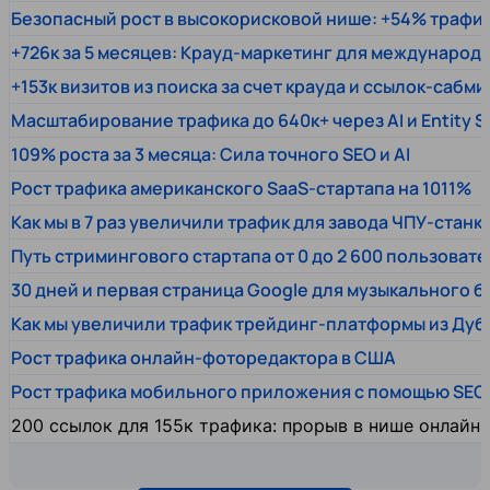
Безопасный рост в высокорисковой нише: +54% трафи
+726к за 5 месяцев: Крауд-маркетинг для междунаро
+153к визитов из поиска за счет крауда и ссылок-сабми
Масштабирование трафика до 640к+ через AI и Entity 
109% роста за 3 месяца: Сила точного SEO и AI
Рост трафика американского SaaS-стартапа на 1011%
Как мы в 7 раз увеличили трафик для завода ЧПУ-станк
Путь стримингового стартапа от 0 до 2 600 пользовате
30 дней и первая страница Google для музыкального 
Как мы увеличили трафик трейдинг-платформы из Дуб
Рост трафика онлайн-фоторедактора в США
Рост трафика мобильного приложения с помощью SEO
200 ссылок для 155к трафика: прорыв в нише онлайн