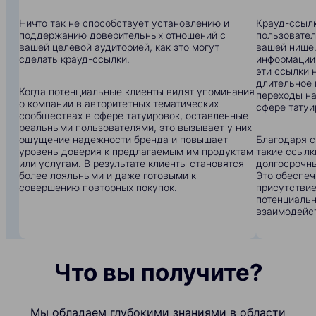
Ничто так не способствует установлению и
Крауд-ссылк
поддержанию доверительных отношений с
пользовател
вашей целевой аудиторией, как это могут
вашей нише.
сделать крауд-ссылки.
информации:
эти ссылки 
длительное 
Когда потенциальные клиенты видят упоминания
переходы на
о компании в авторитетных тематических
сфере татуи
сообществах в сфере татуировок, оставленные
реальными пользователями, это вызывает у них
ощущение надежности бренда и повышает
Благодаря с
уровень доверия к предлагаемым им продуктам
такие ссылк
или услугам. В результате клиенты становятся
долгосрочны
более лояльными и даже готовыми к
Это обеспеч
совершению повторных покупок.
присутствие
потенциальн
взаимодейс
Что вы получите?
Мы обладаем глубокими знаниями в области