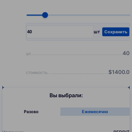
Choose quantity, pcs
шт
Сохранить
Input quantity, pcs
40
шт
$
1400.0
стоимость
Вы выбрали:
Разово
Ежемесячно