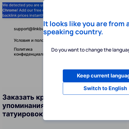
We detected you are using
Google
Chrome
! Add our free extension to check
Add to Chrome (Free) →
backlink prices instantly as you browse.
It looks like you are from 
support@linkbuilder.com
speaking country.
Условия и положения
Do you want to change the languag
Политика
конфиденциальности
Keep current langua
Услуги
Ин
Русский
Switch to English
Заказать крауд-ссылки и
упоминания бренда в сфере
татуировок