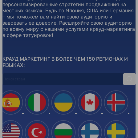
персонализированные стратегии продвижения на
местных языках. Будь то Япония, США или Германия
– мы поможем вам найти свою аудиторию и
завоевать ее доверие. Расширяйте свою аудиторию
по всему миру с нашими услугами крауд-маркетинга
в сфере татуировок!
КРАУД МАРКЕТИНГ В БОЛЕЕ ЧЕМ 150 РЕГИОНАХ И
ЯЗЫКАХ:
Поиск стран
Поис
Испания
Италия
Украина
Канада
Ислан
США
Турция
Болгария
Финляндия
Швеци