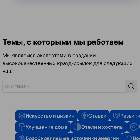
Темы, с которыми мы работаем
Мы являемся экспертами в создании
высококачественных крауд-ссылок для следующих
ниш:
Поиск тематик
Поис
Искусство и дизайн
Ставки
Развити
Улучшение дома
Отели и хостелы
Возобновляемые источники энергии
Во