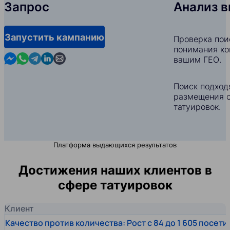
Запрос
Анализ 
Запустить кампанию
Проверка пои
понимания ко
Contact us in Messenger
Contact us in WhatsApp
Contact us in Telegram
Contact us in Linkedin
Contact us by email
вашим ГЕО.
Поиск подход
размещения с
татуировок.
Платформа выдающихся результатов
Достижения наших клиентов в
сфере татуировок
Клиент
Качество против количества: Рост с 84 до 1 605 посет