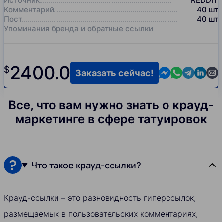
Источник
REDDIT
Комментарий
40
шт
Пост
40
шт
Упоминания бренда и обратные ссылки
2400.0
$
Contact us in M
Contact us i
Contact us
Contact
Cont
Заказать сейчас!
Все, что вам нужно знать о крауд-
маркетинге в сфере татуировок
Что такое крауд-ссылки?
Крауд-ссылки – это разновидность гиперссылок,
размещаемых в пользовательских комментариях,