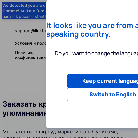
We detected you are using
Google
Chrome
! Add our free extension to check
Add to Chrome (Free) →
backlink prices instantly as you browse.
It looks like you are from 
support@linkbuilder.com
speaking country.
Условия и положения
Do you want to change the languag
Политика
конфиденциальности
Keep current langua
Услуги
Ин
Русский
Switch to English
Заказать крауд-ссылки и
упоминания бренда в Суринаме
Мы – агентство крауд маркетинга в Суринаме,
клиенты которого получают качественные крауд-