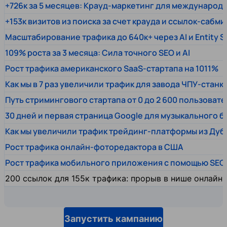
+726к за 5 месяцев: Крауд-маркетинг для междунаро
+153к визитов из поиска за счет крауда и ссылок-сабми
Масштабирование трафика до 640к+ через AI и Entity 
109% роста за 3 месяца: Сила точного SEO и AI
Рост трафика американского SaaS-стартапа на 1011%
Как мы в 7 раз увеличили трафик для завода ЧПУ-станк
Путь стримингового стартапа от 0 до 2 600 пользовате
30 дней и первая страница Google для музыкального 
Как мы увеличили трафик трейдинг-платформы из Дуб
Рост трафика онлайн-фоторедактора в США
Рост трафика мобильного приложения с помощью SEO
200 ссылок для 155к трафика: прорыв в нише онлайн
Запустить кампанию