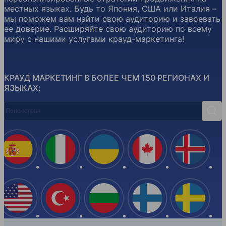
местных языках. Будь то Япония, США или Италия –
мы поможем вам найти свою аудиторию и завоевать
ее доверие. Расширяйте свою аудиторию по всему
миру с нашими услугами крауд-маркетинга!
КРАУД МАРКЕТИНГ В БОЛЕЕ ЧЕМ 150 РЕГИОНАХ И
ЯЗЫКАХ:
Поиск стран
Поис
Испания
Италия
Украина
Канада
Ислан
США
Турция
Болгария
Финляндия
Швеци