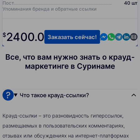
Пост
40
шт
Упоминания бренда и обратные ссылки
2400.0
$
Contact us in M
Contact us i
Contact us
Contact
Cont
Заказать сейчас!
Все, что вам нужно знать о крауд-
маркетинге в Суринаме
Что такое крауд-ссылки?
Крауд-ссылки – это разновидность гиперссылок,
размещаемых в пользовательских комментариях,
отзывах или обсуждениях на интернет-платформах