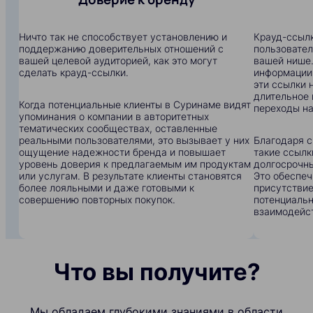
Ничто так не способствует установлению и
Крауд-ссылк
поддержанию доверительных отношений с
пользовател
вашей целевой аудиторией, как это могут
вашей нише.
сделать крауд-ссылки.
информации:
эти ссылки 
длительное 
Когда потенциальные клиенты в Суринаме видят
переходы на
упоминания о компании в авторитетных
тематических сообществах, оставленные
реальными пользователями, это вызывает у них
Благодаря с
ощущение надежности бренда и повышает
такие ссылк
уровень доверия к предлагаемым им продуктам
долгосрочны
или услугам. В результате клиенты становятся
Это обеспеч
более лояльными и даже готовыми к
присутствие
совершению повторных покупок.
потенциальн
взаимодейс
Что вы получите?
Мы обладаем глубокими знаниями в области