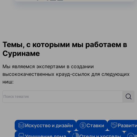
Темы, с которыми мы работаем в
Суринаме
Мы являемся экспертами в создании
высококачественных крауд-ссылок для следующих
ниш:
Поиск тематик
Поис
Искусство и дизайн
Ставки
Развити
Улучшение дома
Отели и хостелы