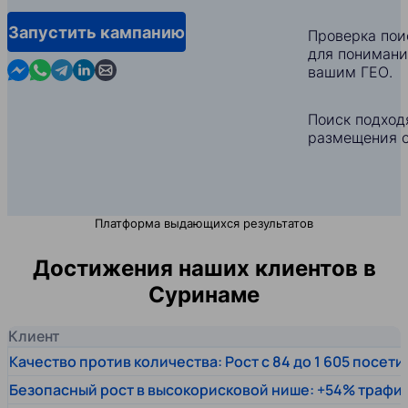
Запустить кампанию
Проверка пои
для понимани
Contact us in Messenger
Contact us in WhatsApp
Contact us in Telegram
Contact us in Linkedin
Contact us by email
вашим ГЕО.
Поиск подход
размещения с
Платформа выдающихся результатов
Достижения наших клиентов в
Суринаме
Клиент
Качество против количества: Рост с 84 до 1 605 посет
Безопасный рост в высокорисковой нише: +54% трафи