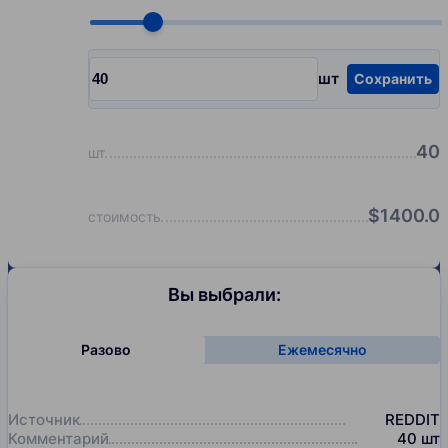
Choose quantity, pcs
шт
Сохранить
Input quantity, pcs
40
шт
$
1400.0
стоимость
Вы выбрали:
Разово
Ежемесячно
Источник
REDDIT
Комментарий
40
шт