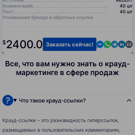
Источник
REDDIT
Комментарий
40
шт
Пост
40
шт
Упоминания бренда и обратные ссылки
2400.0
$
Contact us in M
Contact us i
Contact us
Contact
Cont
Заказать сейчас!
Все, что вам нужно знать о крауд-
маркетинге в сфере продаж
Что такое крауд-ссылки?
Крауд-ссылки – это разновидность гиперссылок,
размещаемых в пользовательских комментариях,