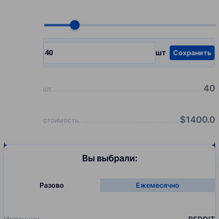
Choose quantity, pcs
шт
Сохранить
Input quantity, pcs
40
шт
$
1400.0
стоимость
Вы выбрали:
Разово
Ежемесячно