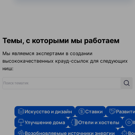
Темы, с которыми мы работаем
Мы являемся экспертами в создании
высококачественных крауд-ссылок для следующих
ниш:
Поиск тематик
Поис
Искусство и дизайн
Ставки
Развити
Улучшение дома
Отели и хостелы
Возобновляемые источники энергии
Во