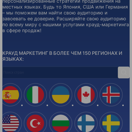
персонализированные стратегии продвижения на
местных языках. Будь то Япония, США или Германия
– мы поможем вам найти свою аудиторию и
завоевать ее доверие. Расширяйте свою аудиторию
по всему миру с нашими услугами крауд-маркетинга
в сфере продаж!
КРАУД МАРКЕТИНГ В БОЛЕЕ ЧЕМ 150 РЕГИОНАХ И
ЯЗЫКАХ:
Поиск стран
Поис
Испания
Италия
Украина
Канада
Ислан
США
Турция
Болгария
Финляндия
Швеци