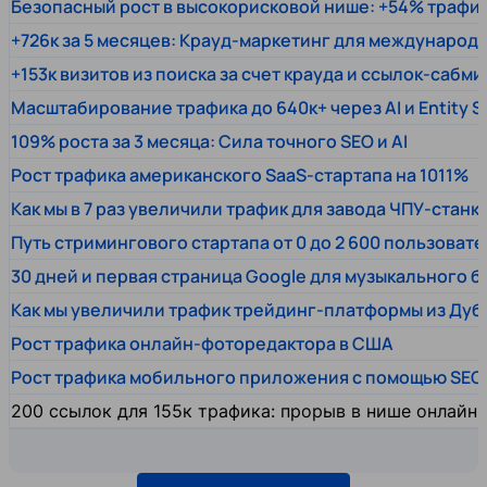
Безопасный рост в высокорисковой нише: +54% трафи
+726к за 5 месяцев: Крауд-маркетинг для междунаро
+153к визитов из поиска за счет крауда и ссылок-сабми
Масштабирование трафика до 640к+ через AI и Entity 
109% роста за 3 месяца: Сила точного SEO и AI
Рост трафика американского SaaS-стартапа на 1011%
Как мы в 7 раз увеличили трафик для завода ЧПУ-станк
Путь стримингового стартапа от 0 до 2 600 пользовате
30 дней и первая страница Google для музыкального 
Как мы увеличили трафик трейдинг-платформы из Дуб
Рост трафика онлайн-фоторедактора в США
Рост трафика мобильного приложения с помощью SEO
200 ссылок для 155к трафика: прорыв в нише онлайн