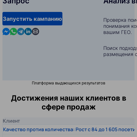
Запрос
Анализ 
Запустить кампанию
Проверка пои
понимания ко
Contact us in Messenger
Contact us in WhatsApp
Contact us in Telegram
Contact us in Linkedin
Contact us by email
вашим ГЕО.
Поиск подход
размещения с
Платформа выдающихся результатов
Достижения наших клиентов в
сфере продаж
Клиент
Качество против количества: Рост с 84 до 1 605 посет