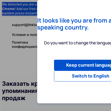
We detected you are using
Google
Chrome
! Add our free extension to check
Add to Chrome (Free) →
backlink prices instantly as you browse.
It looks like you are from 
support@linkbuilder.com
speaking country.
Условия и положения
Do you want to change the languag
Политика
конфиденциальности
Keep current langua
Услуги
Ин
Русский
Switch to English
Заказать крауд-ссылки и
упоминания бренда в сфере
продаж