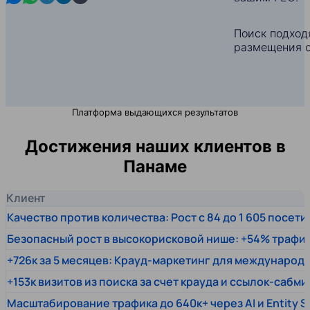
Поиск подход
размещения с
Платформа выдающихся результатов
Достижения наших клиентов в
Панаме
Клиент
Качество против количества: Рост с 84 до 1 605 посет
Безопасный рост в высокорисковой нише: +54% трафи
+726к за 5 месяцев: Крауд-маркетинг для междунаро
+153к визитов из поиска за счет крауда и ссылок-сабми
Масштабирование трафика до 640к+ через AI и Entity 