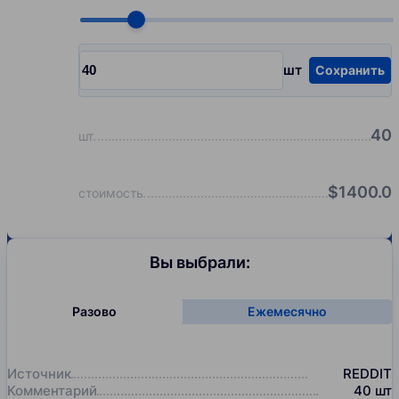
Choose quantity, pcs
шт
Сохранить
Input quantity, pcs
40
шт
$
1400.0
стоимость
Вы выбрали:
Разово
Ежемесячно
Источник
REDDIT
Комментарий
40
шт