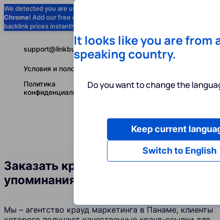
We detected you are using
Google
Chrome
! Add our free extension to check
Add to Chrome (Free) →
backlink prices instantly as you browse.
It looks like you are from 
support@linkbuilder.com
speaking country.
Условия и положения
Do you want to change the languag
Политика
конфиденциальности
Keep current langua
Услуги
Ин
Русский
Switch to English
Заказать крауд-ссылки и
упоминания бренда в Панаме
Мы – агентство крауд маркетинга в Панаме, клиенты
которого получают качественные крауд-ссылки для