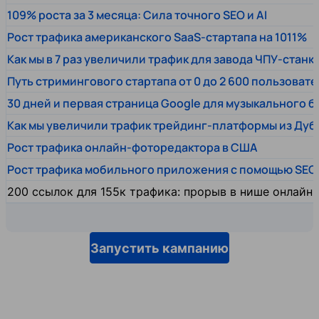
109% роста за 3 месяца: Сила точного SEO и AI
Рост трафика американского SaaS-стартапа на 1011%
Как мы в 7 раз увеличили трафик для завода ЧПУ-станк
Путь стримингового стартапа от 0 до 2 600 пользовате
30 дней и первая страница Google для музыкального 
Как мы увеличили трафик трейдинг-платформы из Дуб
Рост трафика онлайн-фоторедактора в США
Рост трафика мобильного приложения с помощью SEO
200 ссылок для 155к трафика: прорыв в нише онлайн
Запустить кампанию