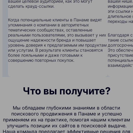
вашей целевой аудиторией, как это могут
вашей нише.
сделать крауд-ссылки.
информации:
эти ссылки 
длительное 
Когда потенциальные клиенты в Панаме видят
переходы на
упоминания о компании в авторитетных
тематических сообществах, оставленные
реальными пользователями, это вызывает у них
Благодаря с
ощущение надежности бренда и повышает
такие ссылк
уровень доверия к предлагаемым им продуктам
долгосрочны
или услугам. В результате клиенты становятся
Это обеспеч
более лояльными и даже готовыми к
присутствие
совершению повторных покупок.
потенциальн
взаимодейс
Что вы получите?
Мы обладаем глубокими знаниями в области
поискового продвижения в Панаме и успешно
применяем их на практике, помогая нашим клиентам
улучшить позиции их сайтов в поисковой выдаче.
Наша команда предлагает эффективные решения для