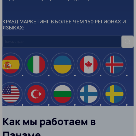
КРАУД МАРКЕТИНГ В БОЛЕЕ ЧЕМ 150 РЕГИОНАХ И
ЯЗЫКАХ:
Поиск стран
Поис
Испания
Италия
Украина
Канада
Ислан
США
Турция
Болгария
Финляндия
Швеци
Как мы работаем в
Панаме