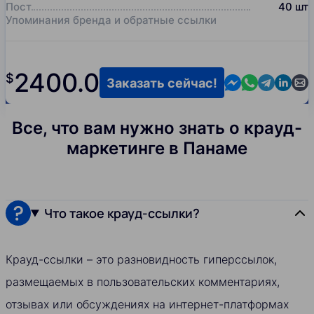
Пост
40
шт
Упоминания бренда и обратные ссылки
2400.0
$
Contact us in M
Contact us i
Contact us
Contact
Cont
Заказать сейчас!
Все, что вам нужно знать о крауд-
маркетинге в Панаме
Что такое крауд-ссылки?
Крауд-ссылки – это разновидность гиперссылок,
размещаемых в пользовательских комментариях,
отзывах или обсуждениях на интернет-платформах