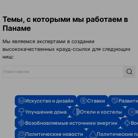
Темы, с которыми мы работаем в
Панаме
Мы являемся экспертами в создании
высококачественных крауд-ссылок для следующих
ниш:
Поиск тематик
Поис
Искусство и дизайн
Ставки
Развити
Улучшение дома
Отели и хостелы
Возобновляемые источники энергии
Во
Политические новости
Политические п